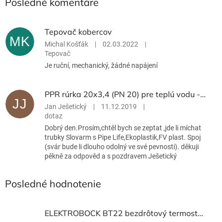
Posledné komentáre
Tepovač kobercov
MK
Michal Košťák
|
02.03.2022
|
Tepovač
Je ruční, mechanický, žádné napájení
PPR rúrka 20x3,4 (PN 20) pre teplú vodu - 012020
JJ
Jan Ješetický
|
11.12.2019
|
dotaz
Dobrý den.Prosím,chtěl bych se zeptat ,jde li míchat
trubky Slovarm s Pipe Life,Ekoplastik,FV plast. Spoj
(svár bude li dlouho odolný ve své pevnosti). děkuji
pěkně za odpověd a s pozdravem Ješetický
Posledné hodnotenie
ELEKTROBOCK BT22 bezdrôtový termostat -BT22