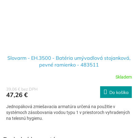
Slovarm - EH.3500 - Batéria umývadlová stojanková,
pevné ramienko - 483511
Skladem
39,06 € bez DPH
Do košíka
47,26 €
Jednopáková zmiešavacia armatúra určená na použitie v
systémoch zásobovania vodou typu 1 v priestoroch vyhradených
na telesnú hygienu.