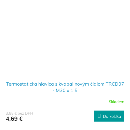
Termostatická hlavica s kvapalinovým čidlom TRCD07
- M30 x 1,5
Skladem
3,88 € bez DPH
Do košíka
4,69 €