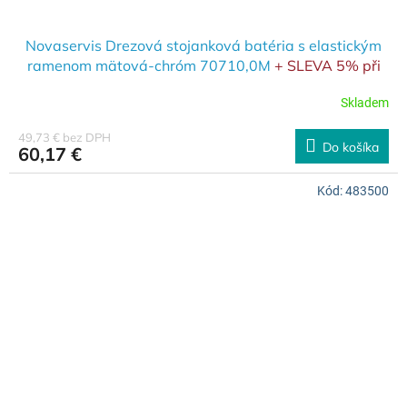
Novaservis Drezová stojanková batéria s elastickým
ramenom mätová-chróm 70710,0M
+ SLEVA 5% při
použití kódu SL5 v košíku
Skladem
49,73 € bez DPH
Do košíka
60,17 €
Kód:
483500