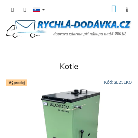
Prejsť
NÁK
na
KOŠÍ
obsah
Kotle
Kód:
SL25EKO
Výprodej