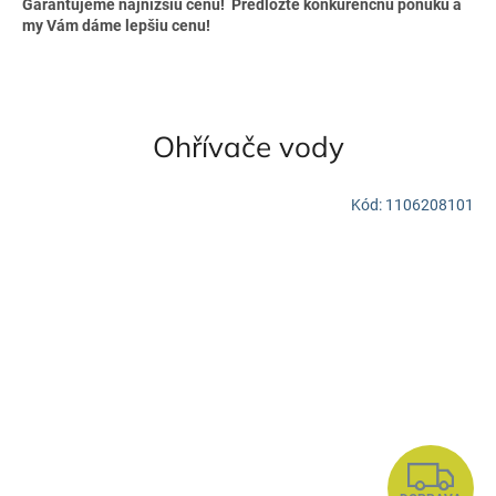
Garantujeme najnižšiu cenu! Predložte konkurenčnú ponuku a
O
my Vám dáme lepšiu cenu!
Ohřívače vody
Kód:
1106208101
Z