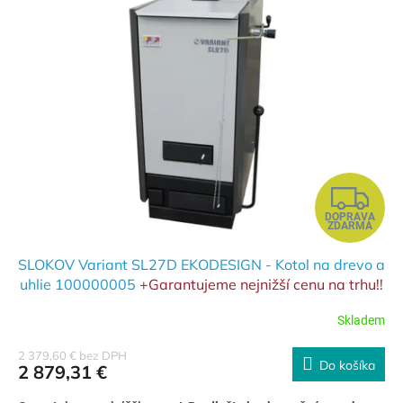
Z
DOPRAVA
A
ZDARMA
D
SLOKOV Variant SL27D EKODESIGN - Kotol na drevo a
uhlie 100000005
+Garantujeme nejnižší cenu na trhu!!
A
Dejte konkurenční nabídku a my dáme lepší cenu
Skladem
R
2 379,60 € bez DPH
Do košíka
2 879,31 €
M