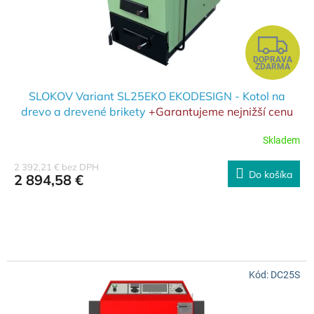
Z
DOPRAVA
A
ZDARMA
D
SLOKOV Variant SL25EKO EKODESIGN - Kotol na
drevo a drevené brikety
+Garantujeme nejnižší cenu
A
na trhu!! Dejte konkurenční nabídku a my dáme lepší
Skladem
cenu
R
2 392,21 € bez DPH
Do košíka
2 894,58 €
M
O
Garantujeme najnižšiu cenu! Predložte konkurenčnú ponuku a
my vám dáme lepšiu cenu!
Kód:
DC25S