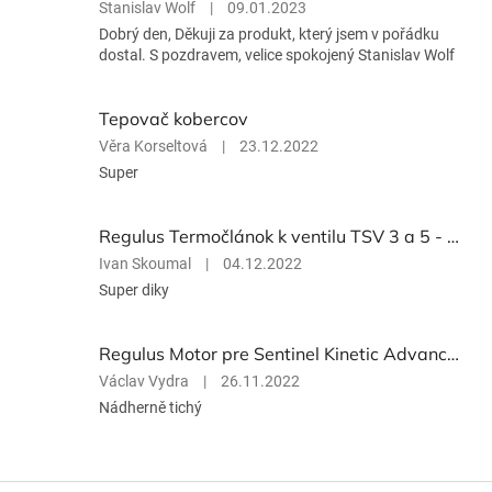
Hodnotenie
Stanislav Wolf
|
09.01.2023
produktu
Dobrý den, Děkuji za produkt, který jsem v pořádku
je
dostal. S pozdravem, velice spokojený Stanislav Wolf
5
z
5
Tepovač kobercov
hviezdičiek.
Hodnotenie
Věra Korseltová
|
23.12.2022
produktu
Super
je
5
z
Regulus Termočlánok k ventilu TSV 3 a 5 - 72 °C 16098
5
Hodnotenie
Ivan Skoumal
|
04.12.2022
hviezdičiek.
produktu
Super diky
je
5
z
Regulus Motor pre Sentinel Kinetic Advance S a SX 18882
5
Hodnotenie
Václav Vydra
|
26.11.2022
hviezdičiek.
produktu
Nádherně tichý
je
5
z
5
Z