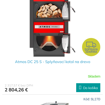
Z
DOPRAVA
A
ZDARMA
D
Atmos DC 25 S - Splyňovací kotol na drevo
A
Skladem
R
2 317,57 € bez DPH
Do košíka
2 804,26 €
M
Kód:
SL27D
O