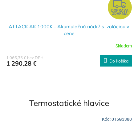
Z
DOPRAVA
A
ZDARMA
D
ATTACK AK 1000K - Akumulačná nádrž s izoláciou v
cene
A
Skladem
R
1 066,35 € bez DPH
Do košíka
1 290,28 €
M
O
Termostatické hlavice
Kód:
015G3380