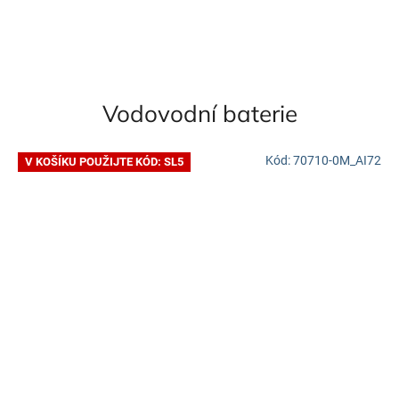
Vodovodní baterie
Kód:
70710-0M_AI72
V KOŠÍKU POUŽIJTE KÓD: SL5