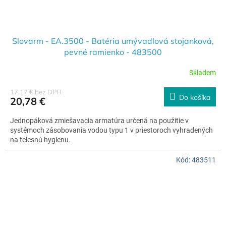
Slovarm - EA.3500 - Batéria umývadlová stojanková,
pevné ramienko - 483500
Skladem
17,17 € bez DPH
Do košíka
20,78 €
Jednopáková zmiešavacia armatúra určená na použitie v
systémoch zásobovania vodou typu 1 v priestoroch vyhradených
na telesnú hygienu.
Kód:
483511