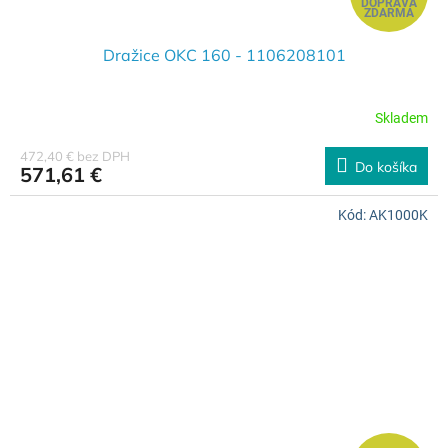
DOPRAVA
A
ZDARMA
D
Dražice OKC 160 - 1106208101
A
Skladem
R
472,40 € bez DPH
Do košíka
571,61 €
M
Kód:
AK1000K
O