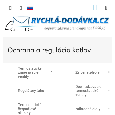
Prejsť
NÁK
na
KOŠÍ
obsah
Ochrana a regulácia kotlov
Termostatické
zmiešavacie
Záložné zdroje
ventily
Dochladzovacie
Regulátory ťahu
termostatické
ventily
Termostatické
čerpadlové
Náhradné diely
skupiny