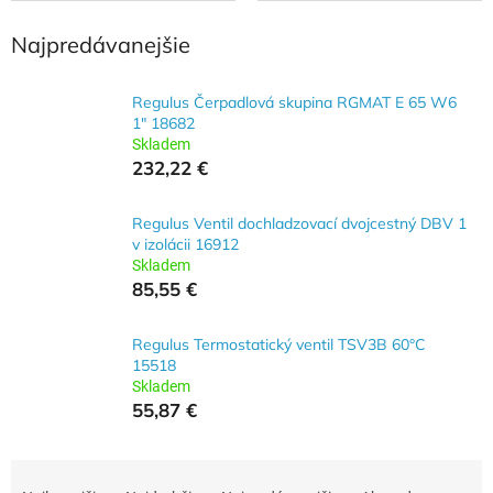
Najpredávanejšie
Regulus Čerpadlová skupina RGMAT E 65 W6
1" 18682
Skladem
232,22 €
Regulus Ventil dochladzovací dvojcestný DBV 1
v izolácii 16912
Skladem
85,55 €
Regulus Termostatický ventil TSV3B 60°C
15518
Skladem
55,87 €
R