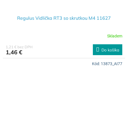
Regulus Vidlička RT3 so skrutkou M4 11627
Skladem
1,21 € bez DPH
Do košíka
1,46 €
Kód:
13873_AI77