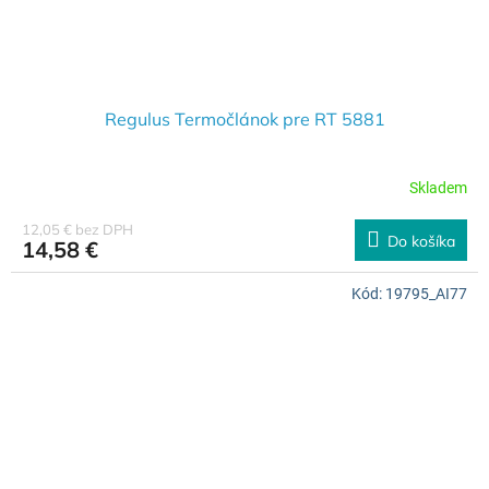
Regulus Termočlánok pre RT 5881
Skladem
12,05 € bez DPH
Do košíka
14,58 €
Kód:
19795_AI77