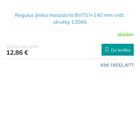
Regulus Jímka mosadzná BVTS l=140 mm vrát.
skrutky 13066
Skladem
10,63 € bez DPH
Do košíka
12,86 €
Kód:
18532_AI77