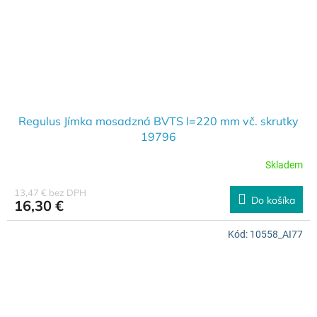
Regulus Jímka mosadzná BVTS l=220 mm vč. skrutky
19796
Skladem
13,47 € bez DPH
Do košíka
16,30 €
Kód:
10558_AI77