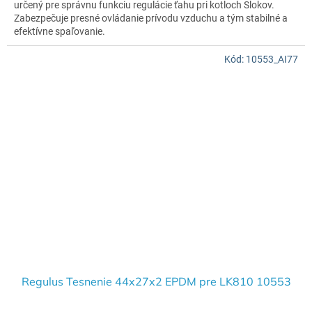
určený pre správnu funkciu regulácie ťahu pri kotloch Slokov.
Zabezpečuje presné ovládanie prívodu vzduchu a tým stabilné a
efektívne spaľovanie.
ideálna ako náhrada opotrebovanej alebo poškodenej páky
Kód:
10553_AI77
kompatibilná s regulátormi ťahu Slokov
jednoduchá montáž
Regulus Tesnenie 44x27x2 EPDM pre LK810 10553