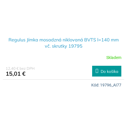
Regulus Jímka mosadzná niklovaná BVTS l=140 mm
vč. skrutky 19795
Skladem
12,40 € bez DPH
Do košíka
15,01 €
Kód:
19796_AI77