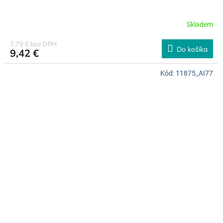
Skladem
7,79 € bez DPH
Do košíka
9,42 €
Kód:
11875_AI77