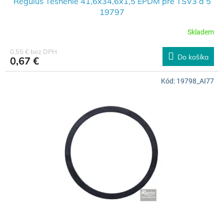
Regulus Tesnenie 41,6x34,6x1,5 EPDM pre TSV3 a 5
19797
Skladem
0,55 € bez DPH
Do košíka
0,67 €
Kód:
19798_AI77