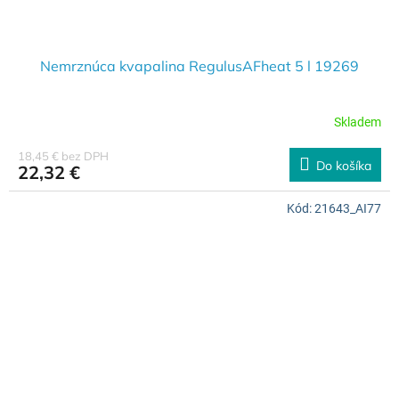
Nemrznúca kvapalina RegulusAFheat 5 l 19269
Skladem
18,45 € bez DPH
Do košíka
22,32 €
Kód:
21643_AI77