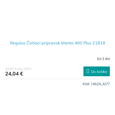
Regulus Čistiaci prípravok Manta 400 Plus 21818
Do 3 dní
19,87 € bez DPH
Do košíka
24,04 €
Kód:
14624_AI77