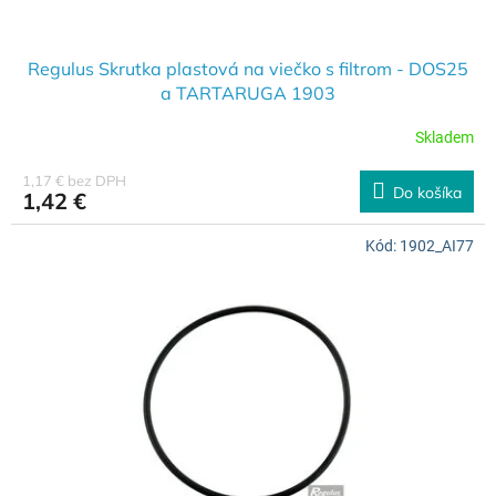
v
Regulus Skrutka plastová na viečko s filtrom - DOS25
a TARTARUGA 1903
Skladem
1,17 € bez DPH
Do košíka
1,42 €
Kód:
1902_AI77