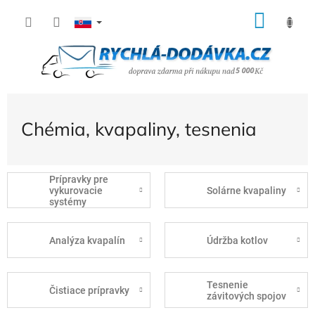
Prejsť
NÁK
na
KOŠÍ
obsah
Chémia, kvapaliny, tesnenia
Prípravky pre
vykurovacie
Solárne kvapaliny
systémy
Analýza kvapalín
Údržba kotlov
Tesnenie
Čistiace prípravky
závitových spojov