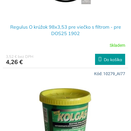
Regulus O krúžok 98x3,53 pre viečko s filtrom - pre
DOS25 1902
Skladem
3,52 € bez DPH
Do košíka
4,26 €
Kód:
10279_AI77