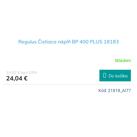
Regulus Čistiaca náplň BP 400 PLUS 18183
Skladem
19,87 € bez DPH
Do košíka
24,04 €
Kód:
21818_AI77