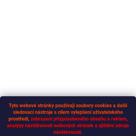
u
Tyto webové stránky používají soubory cookies a další
sledovací nástroje s cílem vylepšení uživatelského
RYCHLÁ-DODÁVKA.CZ
prostředí,
zobrazení přizpůsobeného obsahu a reklam,
analýzy návštěvnosti webových stránek a zjištění zdroje
návštěvnosti.