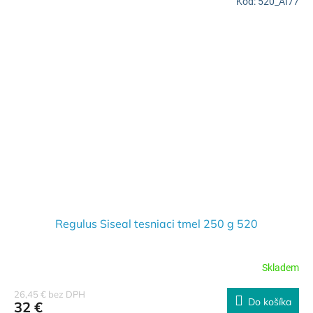
Kód:
520_AI77
Regulus Siseal tesniaci tmel 250 g 520
Skladem
26,45 € bez DPH
Do košíka
32 €