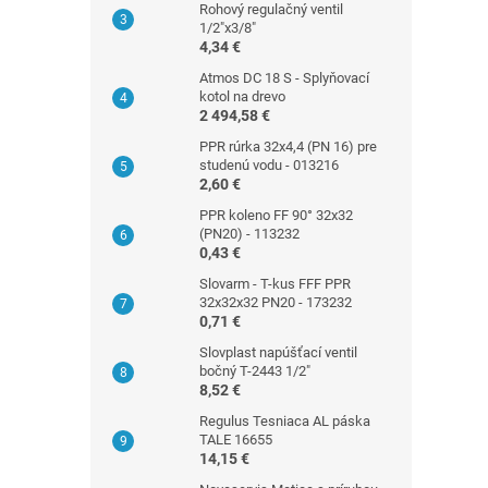
Rohový regulačný ventil
1/2"x3/8"
4,34 €
Atmos DC 18 S - Splyňovací
kotol na drevo
2 494,58 €
PPR rúrka 32x4,4 (PN 16) pre
studenú vodu - 013216
2,60 €
PPR koleno FF 90° 32x32
(PN20) - 113232
0,43 €
Slovarm - T-kus FFF PPR
32x32x32 PN20 - 173232
0,71 €
Slovplast napúšťací ventil
bočný T-2443 1/2"
8,52 €
Regulus Tesniaca AL páska
TALE 16655
14,15 €