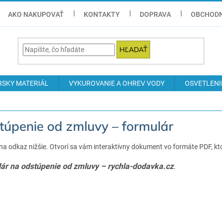
AKO NAKUPOVAŤ
KONTAKTY
DOPRAVA
OBCHODN
HĽADAŤ
RSKY MATERIÁL
VYKUROVANIE A OHREV VODY
OSVETLENI
túpenie od zmluvy – formulár
 na odkaz nižšie. Otvorí sa vám interaktívny dokument vo formáte PDF, kto
ár na odstúpenie od zmluvy – rychla-dodavka.cz
.