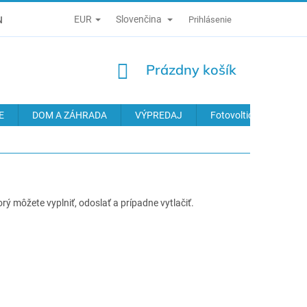
EUR
Slovenčina
É PODMIENKY
ZÁSADY SPRACÚVANIA OSOBNÝCH ÚDAJOV
Prihlásenie
NÁKUPNÝ
Prázdny košík
KOŠÍK
E
DOM A ZÁHRADA
VÝPREDAJ
Fotovoltické systémy
rý môžete vyplniť, odoslať a prípadne vytlačiť.