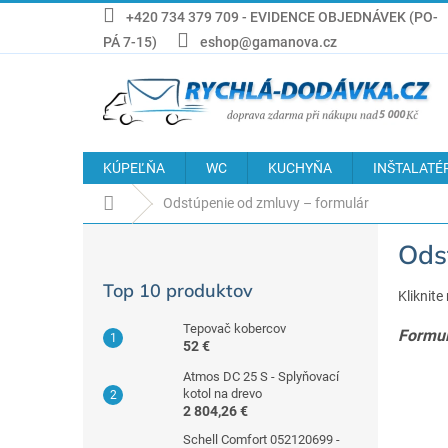
Prejsť
+420 734 379 709 - EVIDENCE OBJEDNÁVEK (PO-
na
PÁ 7-15)
eshop@gamanova.cz
obsah
KÚPEĽŇA
WC
KUCHYŇA
INŠTALATÉ
Domov
Odstúpenie od zmluvy – formulár
B
Ods
o
č
Top 10 produktov
n
Kliknite
ý
Tepovač kobercov
Formul
p
52 €
a
Atmos DC 25 S - Splyňovací
n
kotol na drevo
e
2 804,26 €
l
Schell Comfort 052120699 -