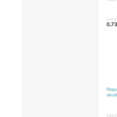
0,60 
0,73
Regu
skrut
0,94 