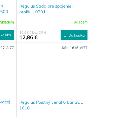
 s
Regulus Sada pre spojenie H
0500
profilu 10201
Skladem
Skladem
10,63 € bez DPH
 košíka
Do košíka
12,86 €
197_AI77
Kód:
1616_AI77
vacej
Regulus Poistný ventil 6 bar SOL
1616