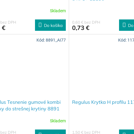
Skladem
€ bez DPH
0,60 € bez DPH
Do košíka
Do
 €
0,73 €
Kód:
8891_AI77
Kód:
11
lus Tesnenie gumové kombi
Regulus Krytka H profilu 1
ky do strešnej krytiny 8891
Skladem
€ bez DPH
1,50 € bez DPH