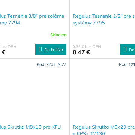
us Tesnenie 3/8" pre solárne
Regulus Tesnenie 1/2" pre s
émy 7794
systémy 7795
Skladem
€ bez DPH
0,39 € bez DPH
Do košíka
Do
 €
0,47 €
Kód:
7259_AI77
Kód:
12
lus Skrutka M8x18 pre KTU
Regulus Skrutka M8x20 pr
a KPS+ 12136