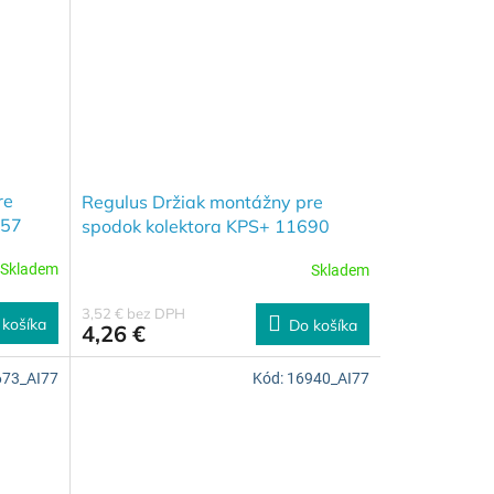
re
Regulus Držiak montážny pre
057
spodok kolektora KPS+ 11690
Skladem
Skladem
3,52 € bez DPH
 košíka
Do košíka
4,26 €
673_AI77
Kód:
16940_AI77