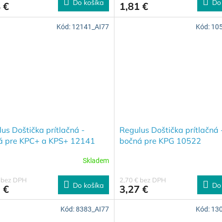
Do košíka
Do
 €
1,81 €
Kód:
12141_AI77
Kód:
10
us Doštička prítlačná -
Regulus Doštička prítlačná 
á pre KPC+ a KPS+ 12141
bočná pre KPG 10522
Skladem
€ bez DPH
2,70 € bez DPH
Do košíka
Do
 €
3,27 €
Kód:
8383_AI77
Kód:
13