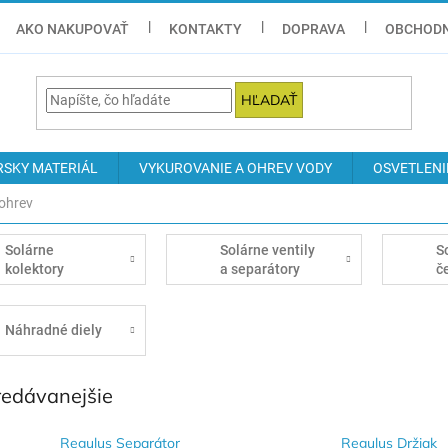
AKO NAKUPOVAŤ
KONTAKTY
DOPRAVA
OBCHODN
HĽADAŤ
RSKY MATERIÁL
VYKUROVANIE A OHREV VODY
OSVETLENI
 ohrev
Solárne
Solárne ventily
S
kolektory
a separátory
č
s
Náhradné diely
redávanejšie
Regulus Separátor
Regulus Držiak