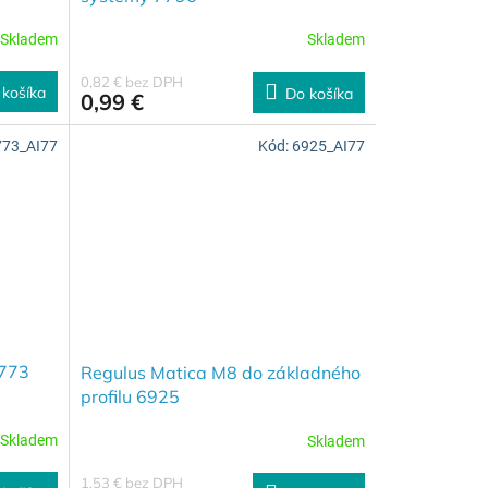
Skladem
Skladem
0,82 € bez DPH
 košíka
Do košíka
0,99 €
773_AI77
Kód:
6925_AI77
1773
Regulus Matica M8 do základného
profilu 6925
Skladem
Skladem
1,53 € bez DPH