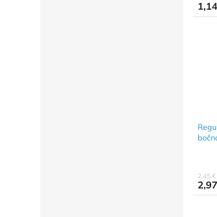
1,14
Regul
bočn
2,45 
2,97