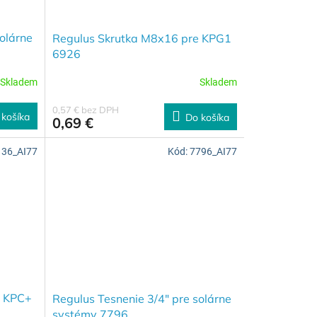
olárne
Regulus Skrutka M8x16 pre KPG1
6926
Skladem
Skladem
0,57 € bez DPH
 košíka
Do košíka
0,69 €
136_AI77
Kód:
7796_AI77
e KPC+
Regulus Tesnenie 3/4" pre solárne
systémy 7796