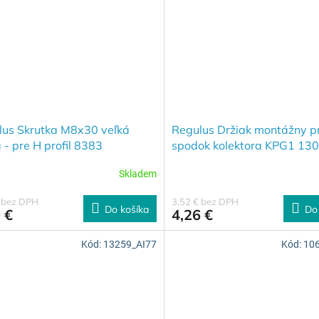
lus Skrutka M8x30 veľká
Regulus Držiak montážny p
 - pre H profil 8383
spodok kolektora KPG1 13
Skladem
€ bez DPH
3,52 € bez DPH
Do košíka
Do
 €
4,26 €
Kód:
13259_AI77
Kód:
10