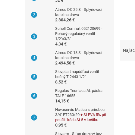
52 €
a
Atmos DC 25 S - Splyňovací
n
kotol na drevo
e
2 804,26 €
l
Schell Comfort 052120699 -
Rohový regulačný ventil
1/2"x3/8"
R
4,34 €
a
Najlac
Atmos DC 18 S - Splyňovací
d
kotol na drevo
e
2 494,58 €
n
Slovplast napúšťací ventil
i
bočný T-2443 1/2"
e
8,52 €
V
p
Regulus Tesniaca AL páska
ý
r
TALE 16655
p
14,15 €
o
i
d
Novaservis Matica s prírubou
s
u
3/4" FT230/20
+ SLEVA 5% při
p
použití kódu SL5 v košíku
k
r
0,95 €
t
o
Slovarm - Sifón drezový bez