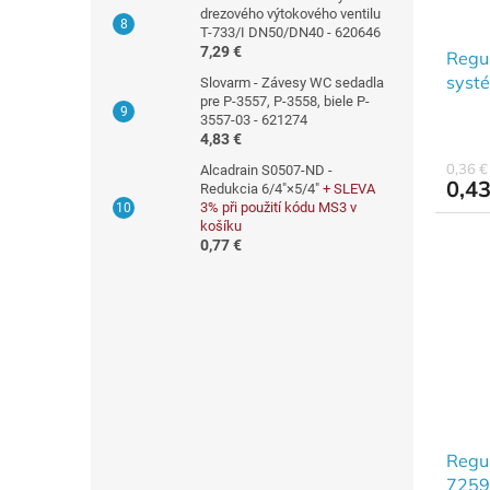
o
d
drezového výtokového ventilu
v
u
T-733/I DN50/DN40 - 620646
7,29 €
Regul
k
syst
t
Slovarm - Závesy WC sedadla
pre P-3557, P-3558, biele P-
o
3557-03 - 621274
v
4,83 €
0,36 
Alcadrain S0507-ND -
0,43
Redukcia 6/4"×5/4"
+ SLEVA
3% při použití kódu MS3 v
košíku
0,77 €
Regu
7259