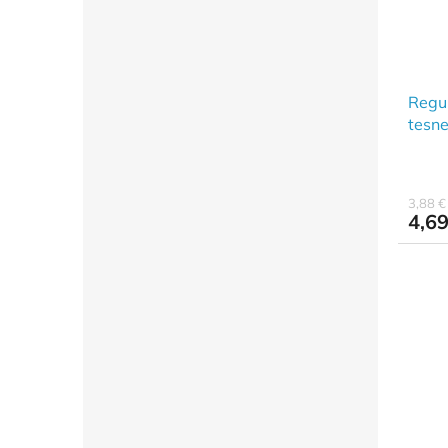
Regul
tesn
3,88 
4,69