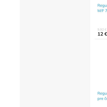
Regul
M/F 
9,92 
12 
Regu
pre č