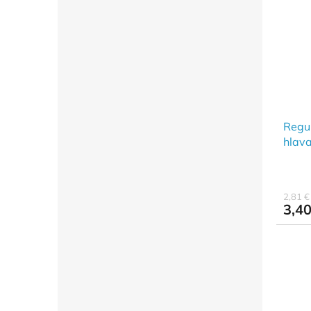
Regu
hlava
2,81 
3,40