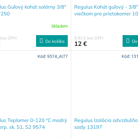
us Guľový kohút solárny 3/8"
Regulus Kohút guľový - 3/8"
7250
viečkom pre prietokomer 1
Skladem
€ bez DPH
9,92 € bez DPH
Do košíka
Do
€
12 €
Kód:
9574_AI77
Kód:
13
lus Teplomer 0-120 °C modrý
Regulus Izolácia odvzdušňo
erp. sk. S1, S2 9574
sady 13197