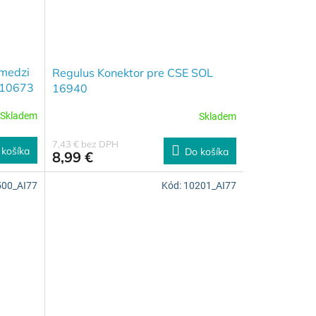
 medzi
Regulus Konektor pre CSE SOL
 10673
16940
Skladem
Skladem
7,43 € bez DPH
 košíka
Do košíka
8,99 €
500_AI77
Kód:
10201_AI77