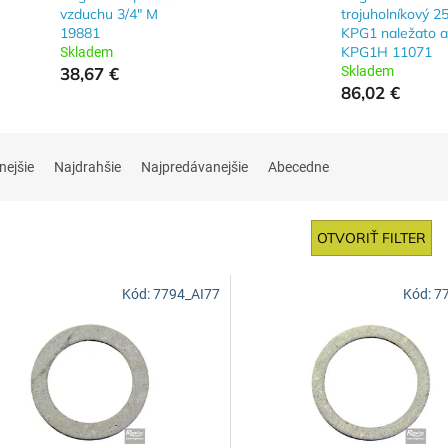
vzduchu 3/4" M
trojuholníkový 25
19881
KPG1 naležato a
KPG1H 11071
Skladem
38,67 €
Skladem
86,02 €
nejšie
Najdrahšie
Najpredávanejšie
Abecedne
OTVORIŤ FILTER
Kód:
7794_AI77
Kód:
7