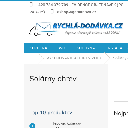
Prejsť
+420 734 379 709 - EVIDENCE OBJEDNÁVEK (PO-
na
PÁ 7-15)
eshop@gamanova.cz
obsah
KÚPEĽŇA
WC
KUCHYŇA
INŠTALATÉ
Domov
VYKUROVANIE A OHREV VODY
Solárny
Solárny ohrev
B
o
č
Top 10 produktov
Najp
n
ý
Tepovač kobercov
p