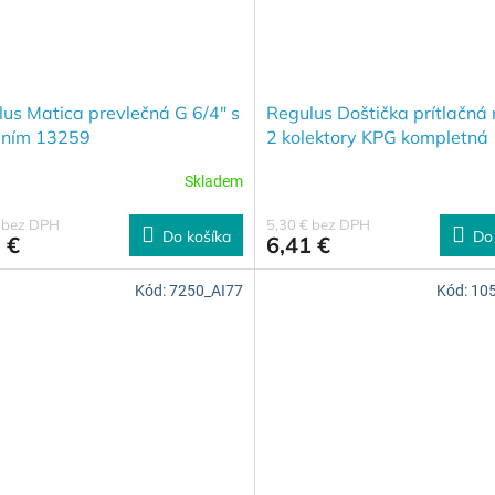
us Matica prevlečná G 6/4" s
Regulus Doštička prítlačná
ením 13259
2 kolektory KPG kompletná
Skladem
€ bez DPH
5,30 € bez DPH
Do košíka
Do
 €
6,41 €
Kód:
7250_AI77
Kód:
10