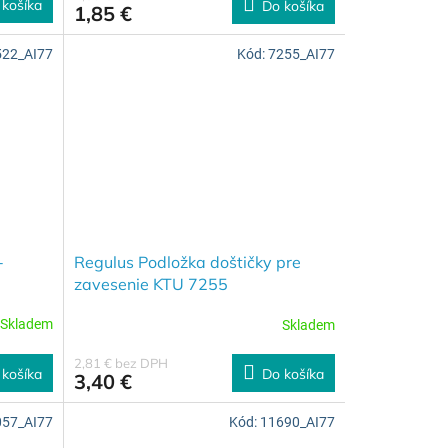
 košíka
Do košíka
1,85 €
522_AI77
Kód:
7255_AI77
-
Regulus Podložka doštičky pre
zavesenie KTU 7255
Skladem
Skladem
2,81 € bez DPH
 košíka
Do košíka
3,40 €
057_AI77
Kód:
11690_AI77