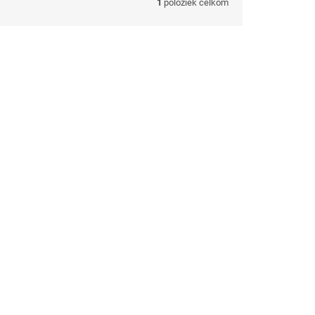
1
položiek celkom