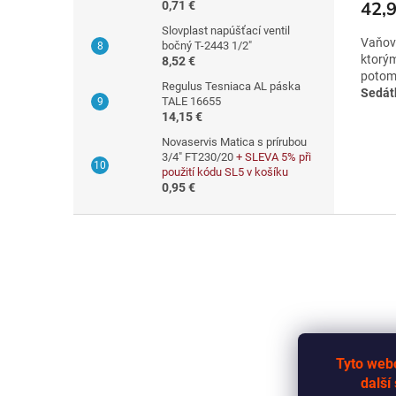
42,9
0,71 €
Slovplast napúšťací ventil
Vaňové
bočný T-2443 1/2"
ktorým
8,52 €
potom 
Regulus Tesniaca AL páska
Sedátk
TALE 16655
ľahšie
14,15 €
prakti
Novaservis Matica s prírubou
3/4" FT230/20
+ SLEVA 5% při
Rozme
použití kódu SL5 v košíku
0,95 €
Vaňové
vonkaj
Z
á
p
ä
t
i
e
Tyto webo
další