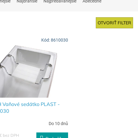
nejšie
Najdrahšie
Najpredávanejšie
Abecedne
OTVORIŤ FILTER
Kód:
8610030
 Vaňové sedátko PLAST -
030
Do 10 dnů
 € bez DPH