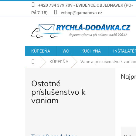
Prejsť
+420 734 379 709 - EVIDENCE OBJEDNÁVEK (PO-
na
PÁ 7-15)
eshop@gamanova.cz
obsah
KÚPEĽŇA
WC
KUCHYŇA
INŠTALATÉ
Domov
KÚPEĽŇA
Vane a príslušenstvo k vania
Najp
Ostatné
príslušenstvo k
vaniam
B
o
R
č