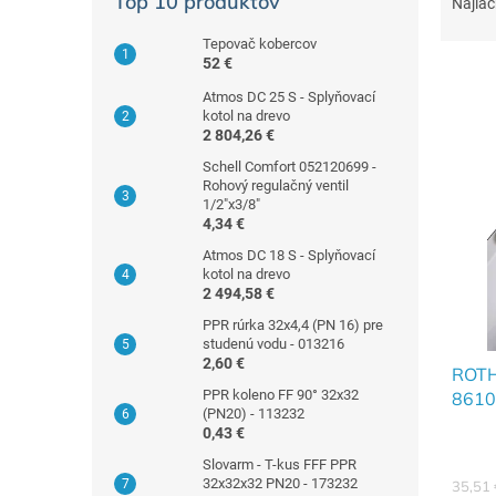
a
Top 10 produktov
Najlac
n
d
ý
Tepovač kobercov
e
p
52 €
n
a
i
Atmos DC 25 S - Splyňovací
n
kotol na drevo
e
e
V
2 804,26 €
p
l
ý
r
Schell Comfort 052120699 -
p
Rohový regulačný ventil
o
i
1/2"x3/8"
d
4,34 €
s
u
p
Atmos DC 18 S - Splyňovací
k
kotol na drevo
r
t
2 494,58 €
o
o
d
PPR rúrka 32x4,4 (PN 16) pre
v
studenú vodu - 013216
u
2,60 €
k
ROTH
PPR koleno FF 90° 32x32
t
8610
(PN20) - 113232
o
0,43 €
v
Slovarm - T-kus FFF PPR
32x32x32 PN20 - 173232
35,51