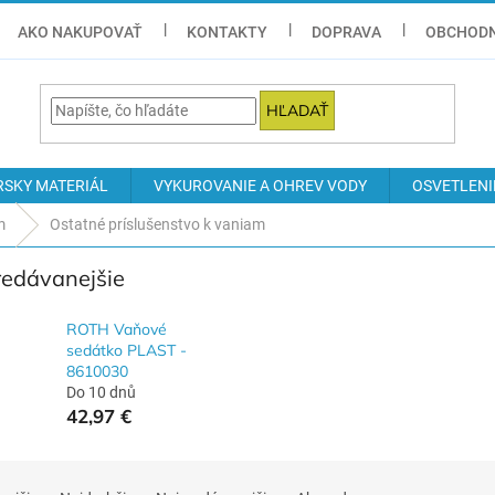
AKO NAKUPOVAŤ
KONTAKTY
DOPRAVA
OBCHODN
HĽADAŤ
RSKY MATERIÁL
VYKUROVANIE A OHREV VODY
OSVETLENI
m
Ostatné príslušenstvo k vaniam
redávanejšie
ROTH Vaňové
sedátko PLAST -
8610030
Do 10 dnů
42,97 €