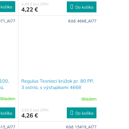
3,49 € bez DPH
 košíka
Do košíka
4,22 €
071_AI77
Kód:
4668_AI77
 100,
Regulus Tesniaci krúžok pr. 80 PP,
ú,
3 ostria, s výstupkami 4668
Skladem
Skladem
3,52 € bez DPH
 košíka
Do košíka
4,26 €
615_AI77
Kód:
15419_AI77