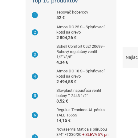
Top 10 produktov
n
ý
Tepovač kobercov
p
52 €
a
Atmos DC 25 S - Splyňovací
n
kotol na drevo
e
2 804,26 €
l
Schell Comfort 052120699 -
R
Rohový regulačný ventil
a
1/2"x3/8"
Najlac
d
4,34 €
e
Atmos DC 18 S - Splyňovací
n
kotol na drevo
2 494,58 €
i
e
Slovplast napúšťací ventil
V
p
bočný T-2443 1/2"
ý
8,52 €
r
p
o
Regulus Tesniaca AL páska
i
TALE 16655
d
s
14,15 €
u
p
Novaservis Matica s prírubou
k
r
3/4" FT230/20
+ SLEVA 5% při
t