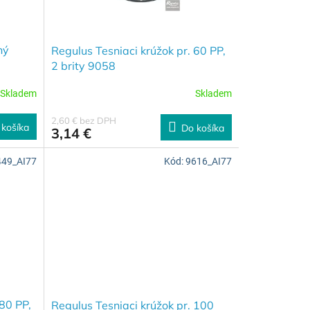
ný
Regulus Tesniaci krúžok pr. 60 PP,
2 brity 9058
Skladem
Skladem
2,60 € bez DPH
 košíka
Do košíka
3,14 €
449_AI77
Kód:
9616_AI77
 80 PP,
Regulus Tesniaci krúžok pr. 100