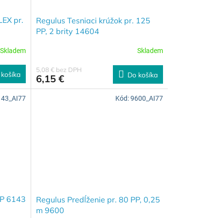
LEX pr.
Regulus Tesniaci krúžok pr. 125
PP, 2 brity 14604
Skladem
Skladem
5,08 € bez DPH
 košíka
Do košíka
6,15 €
143_AI77
Kód:
9600_AI77
PP 6143
Regulus Predĺženie pr. 80 PP, 0,25
m 9600