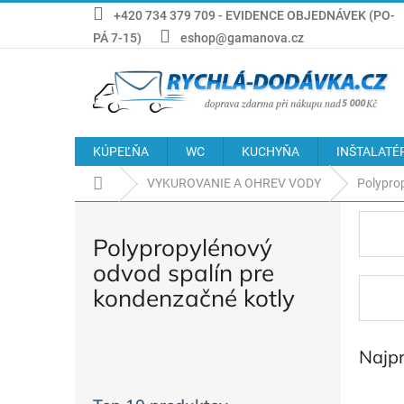
Prejsť
+420 734 379 709 - EVIDENCE OBJEDNÁVEK (PO-
na
PÁ 7-15)
eshop@gamanova.cz
obsah
KÚPEĽŇA
WC
KUCHYŇA
INŠTALATÉ
Domov
VYKUROVANIE A OHREV VODY
Polypro
Polypropylénový
odvod spalín pre
kondenzačné kotly
B
Najp
o
č