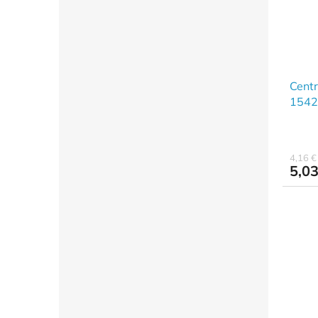
Centr
1542
4,16 
5,03