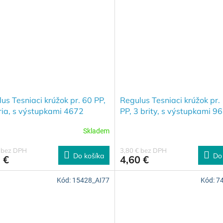
us Tesniaci krúžok pr. 60 PP,
Regulus Tesniaci krúžok pr.
ria, s výstupkami 4672
PP, 3 brity, s výstupkami 9
Skladem
€ bez DPH
3,80 € bez DPH
Do košíka
Do
 €
4,60 €
Kód:
15428_AI77
Kód:
7