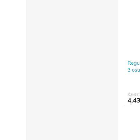
Regul
3 ost
3,66 
4,43