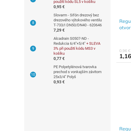
o
použití kódu SL5 v košíku
o
0,95 €
d
v
u
Slovarm - Sifón drezový bez
drezového výtokového ventilu
Regul
k
T-733/I DN50/DN40 - 620646
otvo
t
7,29 €
o
Alcadrain S0507-ND -
v
Redukcia 6/4"×5/4"
+ SLEVA
3% při použití kódu MS3 v
0,96 
košíku
1,16
0,77 €
PE Polyetylénová tvarovka
prechod s vonkajším závitom
25x3/4" Polyš
0,93 €
Regul