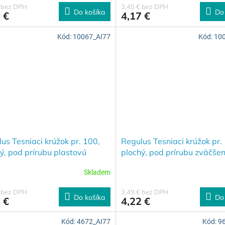
€ bez DPH
3,45 € bez DPH
Do košíka
Do
 €
4,17 €
Kód:
10067_AI77
Kód:
10
us Tesniaci krúžok pr. 100,
Regulus Tesniaci krúžok pr.
ý, pod prírubu plastovú
plochý, pod prírubu zväčšen
7
samolepiaci 10071
Skladem
€ bez DPH
3,49 € bez DPH
Do košíka
Do
 €
4,22 €
Kód:
4672_AI77
Kód:
9