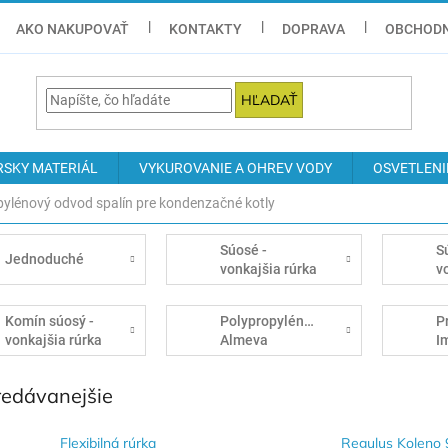
AKO NAKUPOVAŤ
KONTAKTY
DOPRAVA
OBCHODN
HĽADAŤ
RSKY MATERIÁL
VYKUROVANIE A OHREV VODY
OSVETLENI
pylénový odvod spalín pre kondenzačné kotly
Súosé -
S
Jednoduché
vonkajšia rúrka
v
plech
p
Komín súosý -
Polypropylénové
P
vonkajšia rúrka
Almeva
I
nerez
redávanejšie
Flexibilná rúrka
Regulus Koleno 