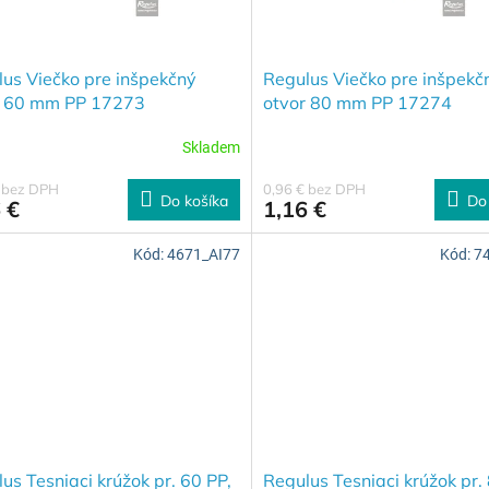
us Viečko pre inšpekčný
Regulus Viečko pre inšpekč
r 60 mm PP 17273
otvor 80 mm PP 17274
Skladem
€ bez DPH
0,96 € bez DPH
Do košíka
Do
 €
1,16 €
Kód:
4671_AI77
Kód:
7
us Tesniaci krúžok pr. 60 PP,
Regulus Tesniaci krúžok pr.