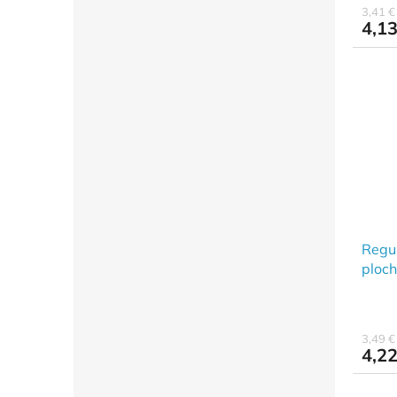
3,41 
4,13
Regul
ploch
1006
3,49 
4,22