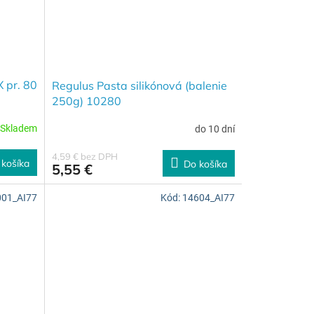
 pr. 80
Regulus Pasta silikónová (balenie
250g) 10280
Skladem
do 10 dní
4,59 € bez DPH
 košíka
Do košíka
5,55 €
001_AI77
Kód:
14604_AI77