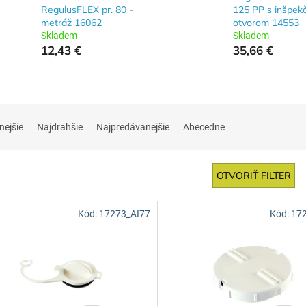
RegulusFLEX pr. 80 -
125 PP s inšpe
metráž 16062
otvorom 14553
Skladem
Skladem
12,43 €
35,66 €
nejšie
Najdrahšie
Najpredávanejšie
Abecedne
OTVORIŤ FILTER
Kód:
17273_AI77
Kód:
17