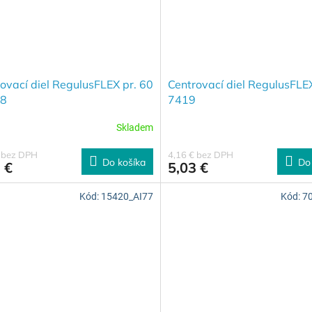
ovací diel RegulusFLEX pr. 60
Centrovací diel RegulusFLEX
8
7419
Skladem
€ bez DPH
4,16 € bez DPH
Do košíka
Do
 €
5,03 €
Kód:
15420_AI77
Kód:
7