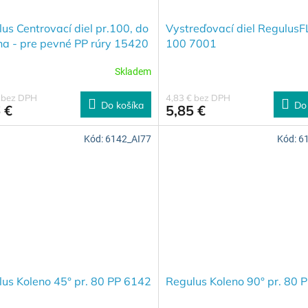
us Centrovací diel pr.100, do
Vystreďovací diel RegulusF
a - pre pevné PP rúry 15420
100 7001
Skladem
€ bez DPH
4,83 € bez DPH
Do košíka
Do
 €
5,85 €
Kód:
6142_AI77
Kód:
6
us Koleno 45° pr. 80 PP 6142
Regulus Koleno 90° pr. 80 