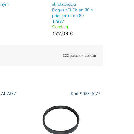
kčným
skrutkovacia
RegulusFLEX pr. 80 s
pripojením na 80
17887
Skladem
172,09 €
222
položiek celkom
274_AI77
Kód:
9058_AI77