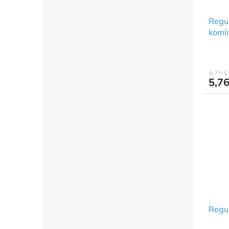
Regul
komín
4,76 
5,76
Regul