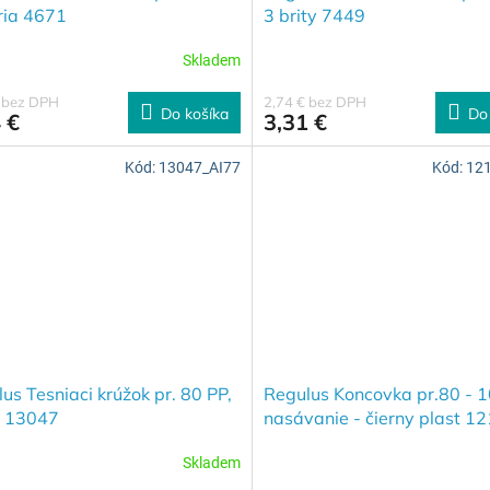
ria 4671
3 brity 7449
Skladem
€ bez DPH
2,74 € bez DPH
Do košíka
Do
 €
3,31 €
Kód:
13047_AI77
Kód:
12
us Tesniaci krúžok pr. 80 PP,
Regulus Koncovka pr.80 - 1
t 13047
nasávanie - čierny plast 1
Skladem