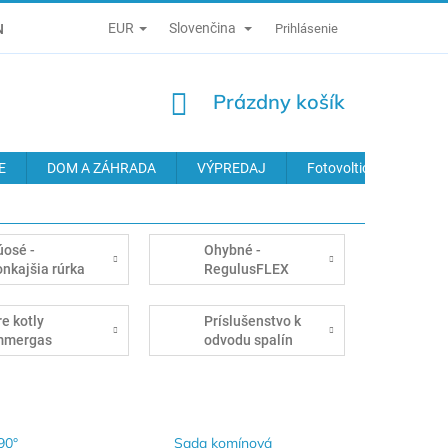
EUR
Slovenčina
É PODMIENKY
ZÁSADY SPRACÚVANIA OSOBNÝCH ÚDAJOV
Prihlásenie
NÁKUPNÝ
Prázdny košík
KOŠÍK
E
DOM A ZÁHRADA
VÝPREDAJ
Fotovoltické systémy
úosé -
Ohybné -
onkajšia rúrka
RegulusFLEX
last
re kotly
Príslušenstvo k
mmergas
odvodu spalín
90°
Sada komínová