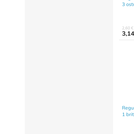
3 ost
2,60 
3,14
Regul
1 bri