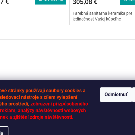
7 €
305,08 €
Farebná sanitárna keramika pre
jedinečnosť Vašej kúpeľne
O
v
l
á
d
a
c
i
e
p
r
vé stránky používají soubory cookies a
Odmietnuť
v
 sledovací nástroje s cílem vylepšení
k
ého prostředí,
zobrazení přizpůsobeného
y
RYCHLÁ-DODÁVKA.CZ
reklam, analýzy návštěvnosti webových
v
nek a zjištění zdroje návštěvnosti.
ý
p
i
ie