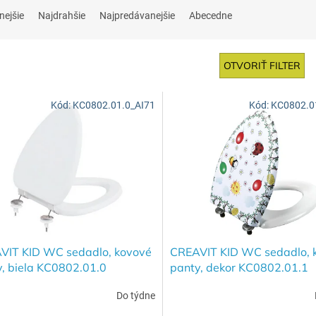
nejšie
Najdrahšie
Najpredávanejšie
Abecedne
OTVORIŤ FILTER
Kód:
KC0802.01.0_AI71
Kód:
KC0802.0
VIT KID WC sedadlo, kovové
CREAVIT KID WC sedadlo, 
, biela KC0802.01.0
panty, dekor KC0802.01.1
Do týdne