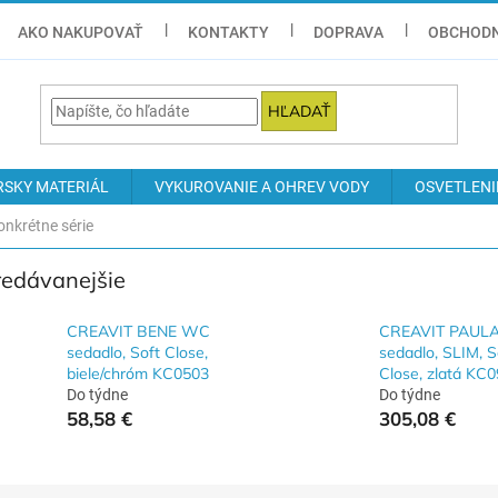
AKO NAKUPOVAŤ
KONTAKTY
DOPRAVA
OBCHODN
HĽADAŤ
RSKY MATERIÁL
VYKUROVANIE A OHREV VODY
OSVETLENI
nkrétne série
redávanejšie
CREAVIT BENE WC
CREAVIT PAUL
sedadlo, Soft Close,
sedadlo, SLIM, S
biele/chróm KC0503
Close, zlatá KC
Do týdne
Do týdne
58,58 €
305,08 €