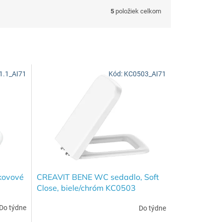
5
položiek celkom
1.1_AI71
Kód:
KC0503_AI71
kovové
CREAVIT BENE WC sedadlo, Soft
Close, biele/chróm KC0503
Do týdne
Do týdne