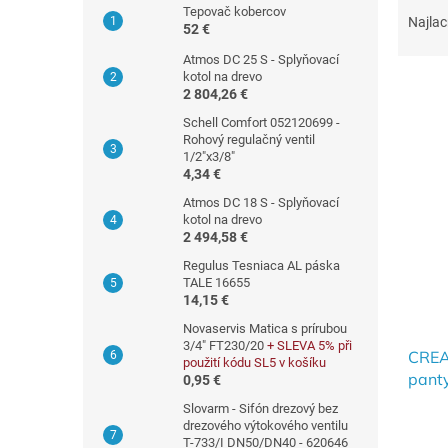
ý
Tepovač kobercov
a
p
Najlac
52 €
d
a
e
Atmos DC 25 S - Splyňovací
n
kotol na drevo
n
e
2 804,26 €
i
l
Schell Comfort 052120699 -
e
V
Rohový regulačný ventil
p
1/2"x3/8"
ý
r
4,34 €
p
o
i
Atmos DC 18 S - Splyňovací
d
kotol na drevo
s
u
2 494,58 €
p
k
Regulus Tesniaca AL páska
r
t
TALE 16655
o
14,15 €
o
d
v
Novaservis Matica s prírubou
u
3/4" FT230/20
+ SLEVA 5% při
CREA
k
použití kódu SL5 v košíku
panty
t
0,95 €
o
Slovarm - Sifón drezový bez
v
drezového výtokového ventilu
T-733/I DN50/DN40 - 620646