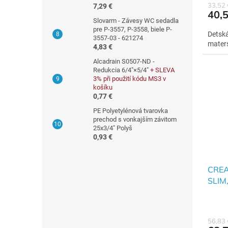
33,52
7,29 €
40,5
Slovarm - Závesy WC sedadla
pre P-3557, P-3558, biele P-
Detská
3557-03 - 621274
maters
4,83 €
Alcadrain S0507-ND -
Redukcia 6/4"×5/4"
+ SLEVA
3% při použití kódu MS3 v
košíku
0,77 €
PE Polyetylénová tvarovka
prechod s vonkajším závitom
25x3/4" Polyš
0,93 €
CREA
SLIM,
56,83