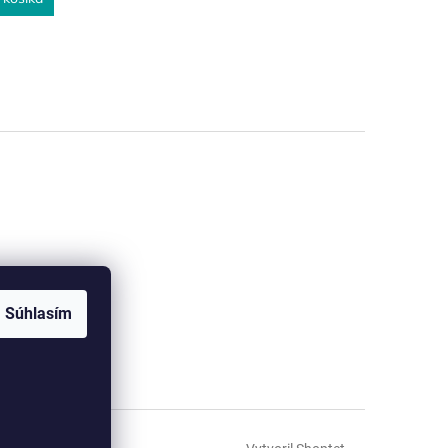
M
O
Súhlasím