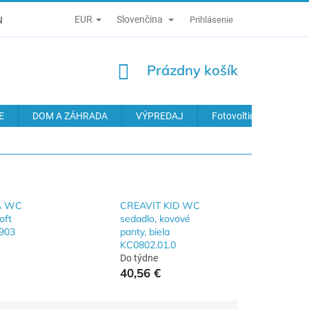
EUR
Slovenčina
É PODMIENKY
ZÁSADY SPRACÚVANIA OSOBNÝCH ÚDAJOV
Prihlásenie
NÁKUPNÝ
Prázdny košík
KOŠÍK
E
DOM A ZÁHRADA
VÝPREDAJ
Fotovoltické systémy
A WC
CREAVIT KID WC
oft
sedadlo, kovové
0903
panty, biela
KC0802.01.0
Do týdne
40,56 €