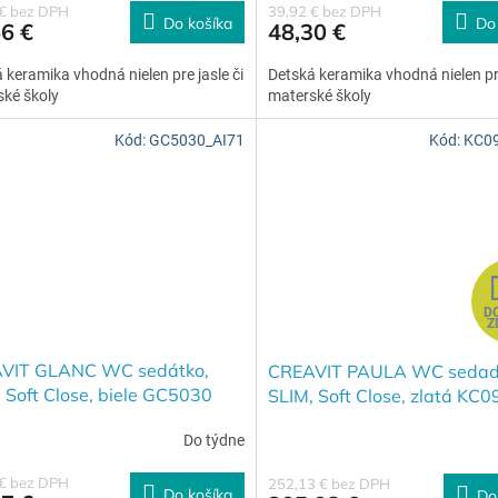
 € bez DPH
39,92 € bez DPH
Do košíka
Do
6 €
48,30 €
 keramika vhodná nielen pre jasle či
Detská keramika vhodná nielen pre
ké školy
materské školy
Kód:
GC5030_AI71
Kód:
KC09
D
Z
VIT GLANC WC sedátko,
CREAVIT PAULA WC sedad
 Soft Close, biele GC5030
SLIM, Soft Close, zlatá KC
Do týdne
 € bez DPH
252,13 € bez DPH
Do košíka
Do