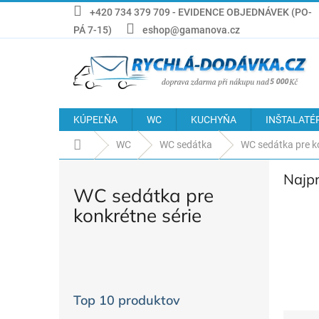
Prejsť
+420 734 379 709 - EVIDENCE OBJEDNÁVEK (PO-
na
PÁ 7-15)
eshop@gamanova.cz
obsah
KÚPEĽŇA
WC
KUCHYŇA
INŠTALATÉ
Domov
WC
WC sedátka
WC sedátka pre ko
Najp
WC sedátka pre
konkrétne série
B
o
č
Top 10 produktov
n
R