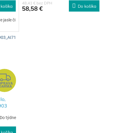
48,41 € bez DPH
 košíka
Do košíka
58,58 €
 jasle či
03_AI71
Z
OPRAVA
A
DARMA
D
lo,
0903
A
Do týdne
R
 košíka