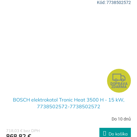
Kód:
7738502572
O
Z
DOPRAVA
A
ZDARMA
D
BOSCH elektrokotol Tronic Heat 3500 H - 15 kW,
7738502572-7738502572
A
Do 10 dnů
R
718,03 € bez DPH
Do košíka
868,82 €