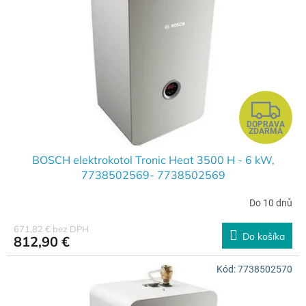
u
p
k
r
t
o
o
d
v
u
k
t
Z
o
DOPRAVA
v
A
ZDARMA
D
BOSCH elektrokotol Tronic Heat 3500 H - 6 kW,
7738502569- 7738502569
A
Do 10 dnů
R
671,82 € bez DPH
Do košíka
812,90 €
M
Kód:
7738502570
O