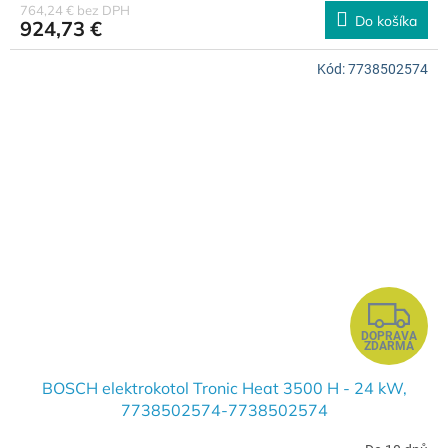
R
764,24 € bez DPH
Do košíka
924,73 €
M
Kód:
7738502574
O
Z
DOPRAVA
A
ZDARMA
D
BOSCH elektrokotol Tronic Heat 3500 H - 24 kW,
7738502574-7738502574
A