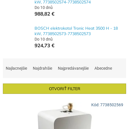
kW, 7738502574-7738502574
Do 10 dnů
988,82 €
BOSCH elektrokotol Tronic Heat 3500 H - 18
kW, 7738502573-7738502573
Do 10 dnů
924,73 €
R
a
Najlacnejšie
Najdrahšie
Najpredávanejšie
Abecedne
d
e
n
OTVORIŤ FILTER
i
e
V
p
Kód:
7738502569
ý
r
p
o
i
d
s