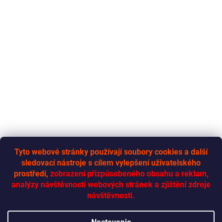
s
u
Tyto webové stránky používají soubory cookies a další
sledovací nástroje s cílem vylepšení uživatelského
RYCHLÁ-DODÁVKA.CZ
prostředí,
zobrazení přizpůsobeného obsahu a reklam,
analýzy návštěvnosti webových stránek a zjištění zdroje
návštěvnosti.
Vytvoril Shoptet