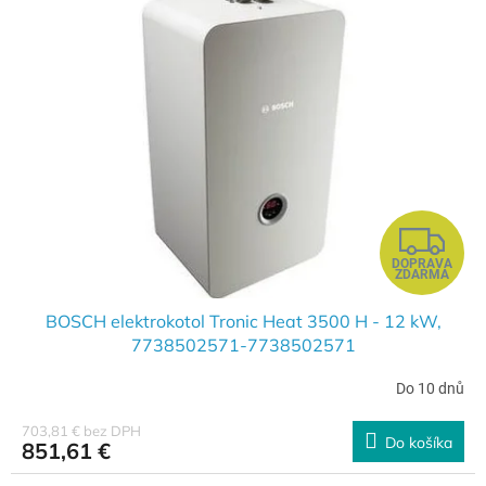
Z
DOPRAVA
A
ZDARMA
D
BOSCH elektrokotol Tronic Heat 3500 H - 12 kW,
7738502571-7738502571
A
Do 10 dnů
R
703,81 € bez DPH
Do košíka
851,61 €
M