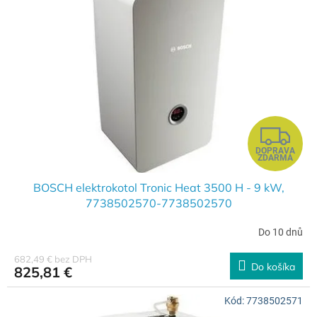
Z
DOPRAVA
A
ZDARMA
D
BOSCH elektrokotol Tronic Heat 3500 H - 9 kW,
7738502570-7738502570
A
Do 10 dnů
R
682,49 € bez DPH
Do košíka
825,81 €
M
Kód:
7738502571
O