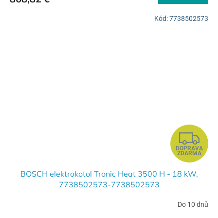
M
Kód:
7738502573
O
Z
DOPRAVA
A
ZDARMA
D
BOSCH elektrokotol Tronic Heat 3500 H - 18 kW,
7738502573-7738502573
A
Do 10 dnů