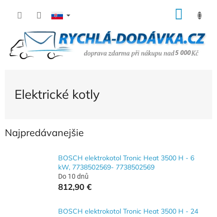
Prejsť
NÁK
na
KOŠÍ
obsah
Elektrické kotly
Najpredávanejšie
BOSCH elektrokotol Tronic Heat 3500 H - 6
kW, 7738502569- 7738502569
Do 10 dnů
812,90 €
BOSCH elektrokotol Tronic Heat 3500 H - 24