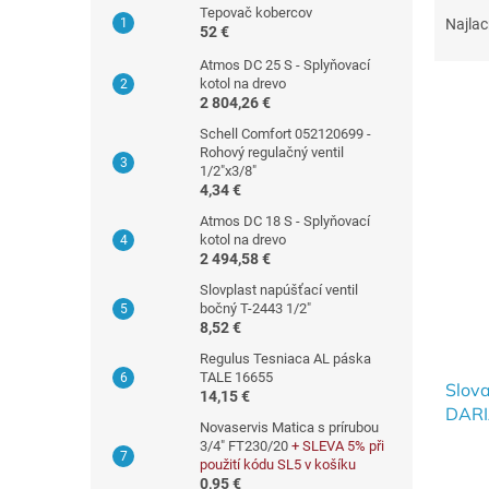
ý
Tepovač kobercov
a
p
Najlac
52 €
d
a
e
Atmos DC 25 S - Splyňovací
n
kotol na drevo
n
e
2 804,26 €
i
l
Schell Comfort 052120699 -
e
V
Rohový regulačný ventil
p
1/2"x3/8"
ý
r
4,34 €
p
o
i
Atmos DC 18 S - Splyňovací
d
kotol na drevo
s
u
2 494,58 €
p
k
Slovplast napúšťací ventil
r
t
bočný T-2443 1/2"
o
8,52 €
o
d
v
Regulus Tesniaca AL páska
u
TALE 16655
Slov
k
14,15 €
DARI
t
Novaservis Matica s prírubou
vrch
o
3/4" FT230/20
+ SLEVA 5% při
DARI
v
použití kódu SL5 v košíku
0,95 €