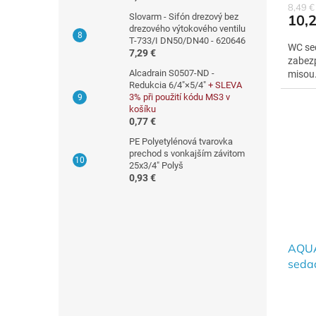
8,49 
10,2
Slovarm - Sifón drezový bez
drezového výtokového ventilu
T-733/I DN50/DN40 - 620646
WC sed
7,29 €
zabezp
Alcadrain S0507-ND -
misou
Redukcia 6/4"×5/4"
+ SLEVA
3% při použití kódu MS3 v
košíku
0,77 €
PE Polyetylénová tvarovka
prechod s vonkajším závitom
25x3/4" Polyš
0,93 €
AQUA
sedad
biele