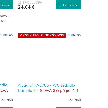
19,87 € bez DPH
 košíka
Do košíka
24,04 €
pravou
s WC
d:
A674S
Kód:
A678S
V KOŠÍKU POUŽIJTE KÓD: MS3
adlo
Alcadrain A678S - WC sedadlo
LEVA
Duroplast
+ SLEVA 3% při použití
ošíku
kódu MS3 v košíku
Do 3 dnů
Do 3 dnů