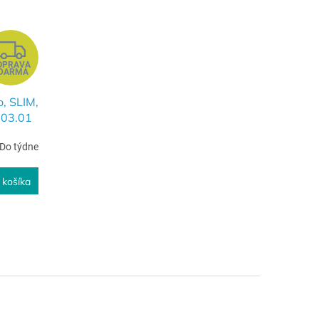
Z
OPRAVA
A
DARMA
D
, SLIM,
603.01
A
Do týdne
R
 košíka
M
O