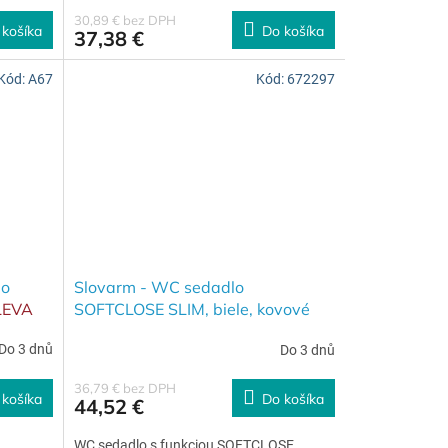
30,89 € bez DPH
 košíka
Do košíka
37,38 €
Kód:
A67
Kód:
672297
lo
Slovarm - WC sedadlo
LEVA
SOFTCLOSE SLIM, biele, kovové
ošíku
závesy, Duroplast AGATA -
Do 3 dnů
Do 3 dnů
672297
36,79 € bez DPH
 košíka
Do košíka
44,52 €
WC sedadlo s funkciou SOFTCLOSE