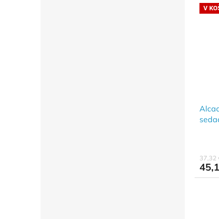
V KO
Alca
seda
Duro
kódu
37,32
45,1