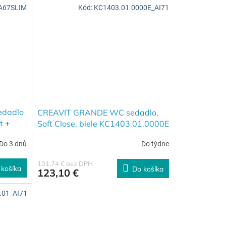
A67SLIM
Kód:
KC1403.01.0000E_AI71
edadlo
CREAVIT GRANDE WC sedadlo,
st
+
Soft Close, biele KC1403.01.0000E
 MS3 v
Do 3 dnů
Do týdne
101,74 € bez DPH
 košíka
Do košíka
123,10 €
.01_AI71