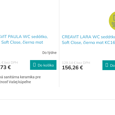
D
Z
VIT PAULA WC sedátko,
CREAVIT LARA WC sedátko
 Soft Close, čierna mat
Soft Close, čierna mat KC1
03.01.14
Do týdne
1 € bez DPH
129,14 € bez DPH
Do košíka
Do
,73 €
156,26 €
á sanitárna keramika pre
čnosť Vašej kúpeľne
O
v
l
á
d