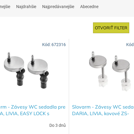
nejšie
Najdrahšie
Najpredávanejšie
Abecedne
OTVORIŤ FILTER
Kód:
672316
Kód
arm - Závesy WC sedadla pre
Slovarm - Závesy WC seda
A, LIVIA, EASY LOCK s
DARIA, LIVIA, kovové ZS-
nou montážou, kovové ZS-
DARIA/LIVIA-03 - 672223
Do 3 dnů
A/LIVIA/V-03 - 672316