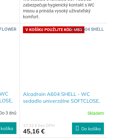
zabezpečuje hygienický kontakt s WC
misou a prináša vysoký užívateľský
komfort.
 FLOWER
Kód:
A604 SHELL
V KOŠÍKU POUŽIJTE KÓD: MS3
 WC
Alcadrain A604 SHELL - WC
LOSE,
sedadlo univerzálne SOFTCLOSE,
oužití
Duroplast
+ SLEVA 3% při použití
Do 3 dnů
Skladem
kódu MS3 v košíku
37,32 € bez DPH
 košíka
Do košíka
45,16 €