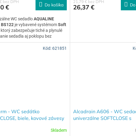
 € bez DPH
21,79 € bez DPH
Do košíka
Do
0 €
26,37 €
rzálne WC sedadlo
AQUALINE
 BS122
je vybavené systémom
Soft
, ktorý zabezpečuje tiché a plynulé
anie sedadla aj poklopu bez
jemného buchnutia.
Kód:
621851
K
arm - WC sedátko
Alcadrain A606 - WC seda
CLOSE, biele, kovové závesy
univerzálne SOFTCLOSE s
57SC - 621851
integrovanou vložkou, Duro
Skladem