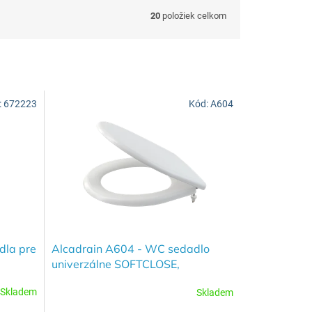
20
položiek celkom
:
672223
Kód:
A604
dla pre
Alcadrain A604 - WC sedadlo
univerzálne SOFTCLOSE,
Duroplast
Skladem
Skladem