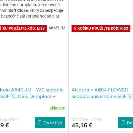
odolného duroplastu je vybavené
émom
Soft Close
, ktorý zabezpečuje
a bezpečné zatváranie sedadla aj
u bez nepríjemného buchnutia.
Kód:
A64SLIM
Kód:
A604
ŠÍKU POUŽIJTE KÓD: MS3
V KOŠÍKU POUŽIJTE KÓD: MS3
drain A64SLIM - WC sedadlo
Alcadrain A604 FLOWER -
 SOFTCLOSE, Duroplast
+
sedadlo univerzálne SOFTC
 3% při použití kódu MS3 v
Duroplast
+ SLEVA 3% při p
Skladem
u
kódu MS3 v košíku
 € bez DPH
37,32 € bez DPH
Do košíka
Do
9 €
45,16 €