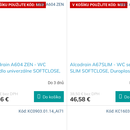
Kód:
A604 ZEN
Kód:
ŠÍKU POUŽIJTE KÓD: MS3
V KOŠÍKU POUŽIJTE KÓD: MS3
drain A604 ZEN - WC
Alcadrain A67SLIM - WC s
dlo univerzálne SOFTCLOSE,
SLIM SOFTCLOSE, Duropla
plast
+ SLEVA 3% při použití
SLEVA 3% při použití kódu
Do 3 dnů
 MS3 v košíku
košíku
 € bez DPH
38,50 € bez DPH
Do košíka
Do
6 €
46,58 €
Kód:
KC0903.01.14_AI71
Kód:
KC1603