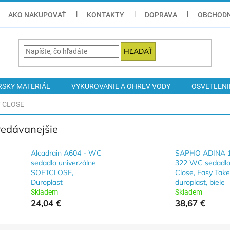
AKO NAKUPOVAŤ
KONTAKTY
DOPRAVA
OBCHODN
HĽADAŤ
RSKY MATERIÁL
VYKUROVANIE A OHREV VODY
OSVETLENI
T CLOSE
redávanejšie
Alcadrain A604 - WC
SAPHO ADINA 
sedadlo univerzálne
322 WC sedadlo
SOFTCLOSE,
Close, Easy Take
Duroplast
duroplast, biele
Skladem
Skladem
24,04 €
38,67 €