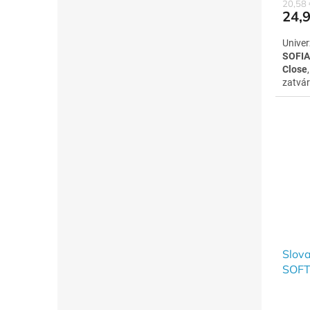
20,58
24,9
Unive
SOFIA
Close
zatvár
neprí
Slov
SOFT
P-35