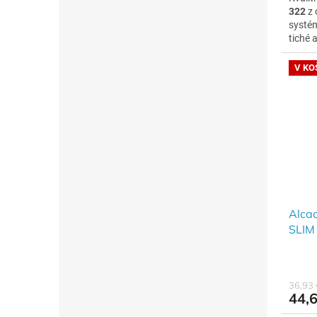
322
z 
syst
tiché 
poklop
V KO
Alca
SLIM
SLEVA
košík
36,93
44,6