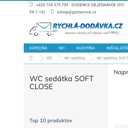
Prejsť
+420 734 379 709 - EVIDENCE OBJEDNÁVEK (PO-
na
PÁ 7-15)
eshop@gamanova.cz
obsah
KÚPEĽŇA
WC
KUCHYŇA
INŠTALATÉ
Domov
WC
WC sedátka
WC sedátka SOF
Najp
WC sedátka SOFT
CLOSE
B
o
č
Top 10 produktov
n
R