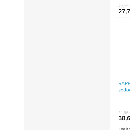
22,95
27,7
SAPH
sedad
durop
31,96
38,6
Kvali