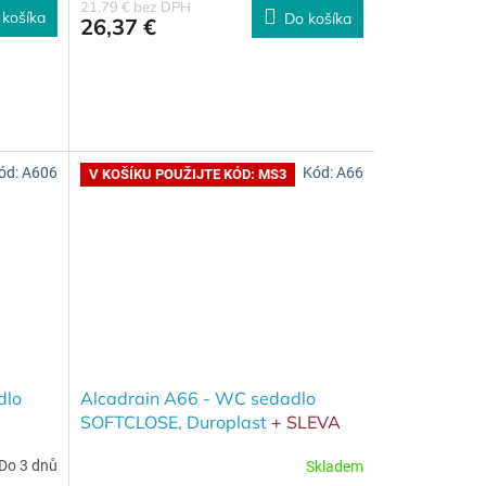
21,79 € bez DPH
 košíka
Do košíka
26,37 €
ód:
A606
Kód:
A66
V KOŠÍKU POUŽIJTE KÓD: MS3
dlo
Alcadrain A66 - WC sedadlo
SOFTCLOSE, Duroplast
+ SLEVA
plast
3% při použití kódu MS3 v košíku
Do 3 dnů
Skladem