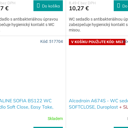
€ bez DPH
8,49 € bez DPH
Do košíka
Do
7 €
10,27 €
adlo s antibakteriálnou úpravou
WC sedadlo s antibakteriálnou ú
ečuje hygienický kontakt s WC
zabezpečuje hygienický kontakt 
.
misou.
Kód:
517704
Kó
V KOŠÍKU POUŽIJTE KÓD: MS3
LINE SOFIA BS122 WC
Alcadrain A674S - WC sed
lo Soft Close, Easy Take,
SOFTCLOSE, Duroplast
+ S
3% při použití kódu MS3 v k
Skladem