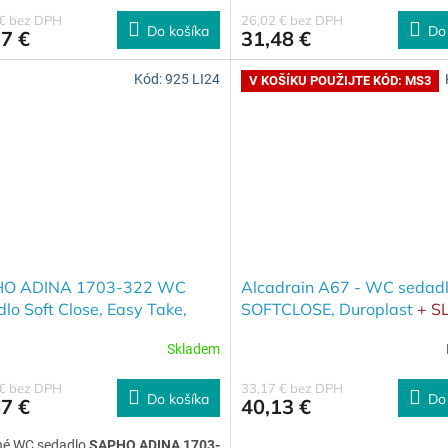
 € bez DPH
26,02 € bez DPH
Do košíka
Do
7 €
31,48 €
Kód:
925 LI24
V KOŠÍKU POUŽIJTE KÓD: MS3
O ADINA 1703-322 WC
Alcadrain A67 - WC sedad
lo Soft Close, Easy Take,
SOFTCLOSE, Duroplast
+ S
last, biele
3% při použití kódu MS3 v k
Skladem
 € bez DPH
33,17 € bez DPH
Do košíka
Do
7 €
40,13 €
tné WC sedadlo
SAPHO ADINA 1703-