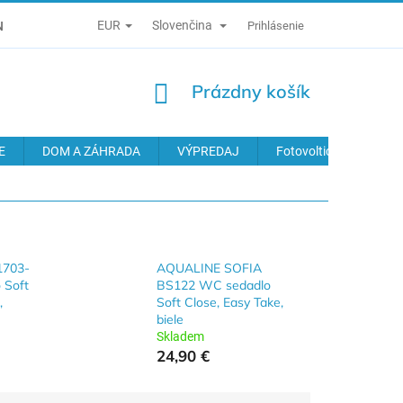
EUR
Slovenčina
É PODMIENKY
ZÁSADY SPRACÚVANIA OSOBNÝCH ÚDAJOV
Prihlásenie
NÁKUPNÝ
Prázdny košík
KOŠÍK
E
DOM A ZÁHRADA
VÝPREDAJ
Fotovoltické systémy
1703-
AQUALINE SOFIA
 Soft
BS122 WC sedadlo
,
Soft Close, Easy Take,
biele
Skladem
24,90 €