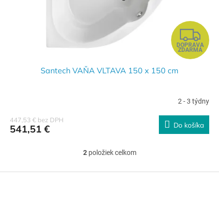
Z
DOPRAVA
A
ZDARMA
D
Santech VAŇA VLTAVA 150 x 150 cm
A
2 - 3 týdny
R
447,53 € bez DPH
Do košíka
541,51 €
M
O
2
položiek celkom
O
v
l
Z
á
á
d
p
a
ä
c