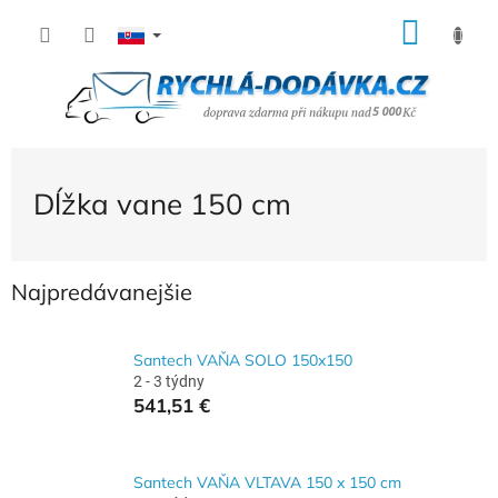
Prejsť
NÁK
na
KOŠÍ
obsah
Dĺžka vane 150 cm
Najpredávanejšie
Santech VAŇA SOLO 150x150
2 - 3 týdny
541,51 €
Santech VAŇA VLTAVA 150 x 150 cm