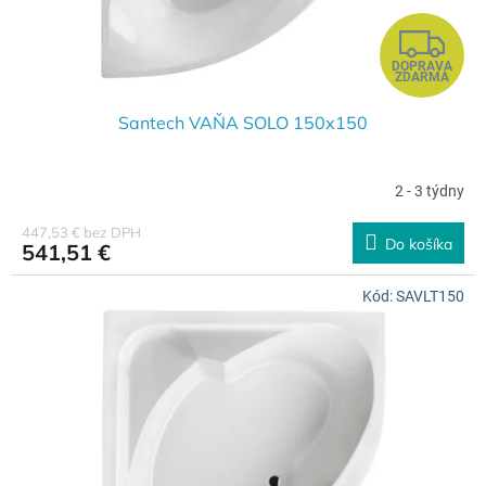
k
t
Z
o
DOPRAVA
v
A
ZDARMA
D
Santech VAŇA SOLO 150x150
A
2 - 3 týdny
R
447,53 € bez DPH
Do košíka
541,51 €
M
Kód:
SAVLT150
O