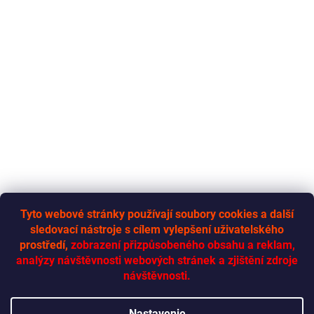
Tyto webové stránky používají soubory cookies a další
sledovací nástroje s cílem vylepšení uživatelského
RYCHLÁ-DODÁVKA.CZ
prostředí,
zobrazení přizpůsobeného obsahu a reklam,
analýzy návštěvnosti webových stránek a zjištění zdroje
návštěvnosti.
Vytvoril Shoptet
Nastavenie