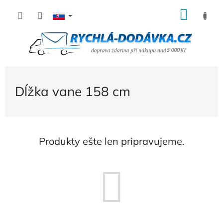
Prejsť
NÁK
na
KOŠÍ
obsah
Dĺžka vane 158 cm
Produkty ešte len pripravujeme.