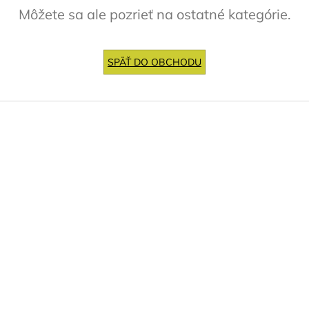
Môžete sa ale pozrieť na ostatné kategórie.
SPÄŤ DO OBCHODU
Z
á
p
ä
t
i
e