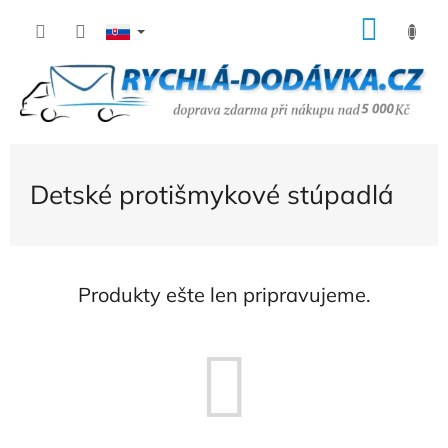
Prejsť
NÁK
na
KOŠÍ
obsah
Detské protišmykové stúpadlá
Produkty ešte len pripravujeme.