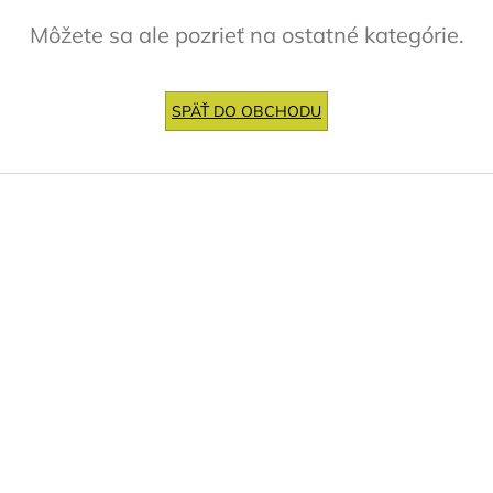
Môžete sa ale pozrieť na ostatné kategórie.
SPÄŤ DO OBCHODU
Z
á
p
ä
t
i
e