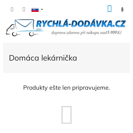
Prejsť
NÁK
na
KOŠÍ
obsah
Domáca lekárnička
Produkty ešte len pripravujeme.