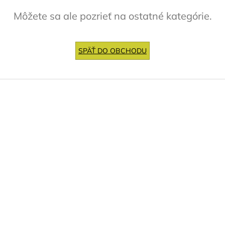
Môžete sa ale pozrieť na ostatné kategórie.
SPÄŤ DO OBCHODU
Z
á
p
ä
t
i
e