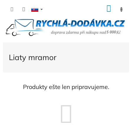
Prejsť
NÁK
na
KOŠÍ
obsah
Liaty mramor
Produkty ešte len pripravujeme.