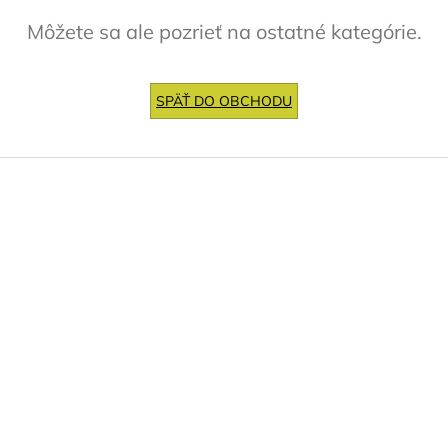
Môžete sa ale pozrieť na ostatné kategórie.
SPÄŤ DO OBCHODU
Z
á
p
ä
t
i
e