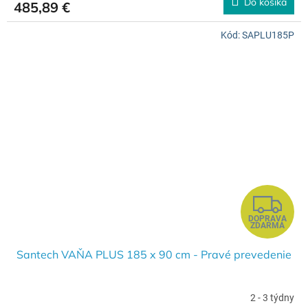
Do košíka
485,89 €
M
Kód:
SAPLU185P
O
Z
DOPRAVA
A
ZDARMA
D
Santech VAŇA PLUS 185 x 90 cm - Pravé prevedenie
A
2 - 3 týdny