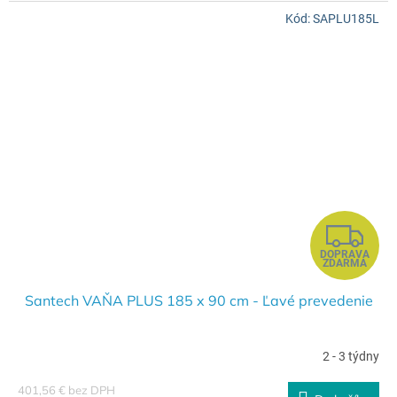
Kód:
SAPLU185L
O
Z
DOPRAVA
A
ZDARMA
D
Santech VAŇA PLUS 185 x 90 cm - Ľavé prevedenie
A
2 - 3 týdny
R
401,56 € bez DPH