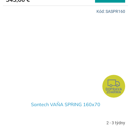
M
Kód:
SASPR160
O
Z
DOPRAVA
A
ZDARMA
D
Santech VAŇA SPRING 160x70
A
2 - 3 týdny