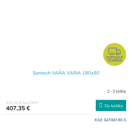
Z
DOPRAVA
A
ZDARMA
D
Santech VAŇA VARIA 180x80
A
2 - 3 týdny
R
336,65 € bez DPH
Do košíka
407,35 €
M
Kód:
SATIM180-S
O