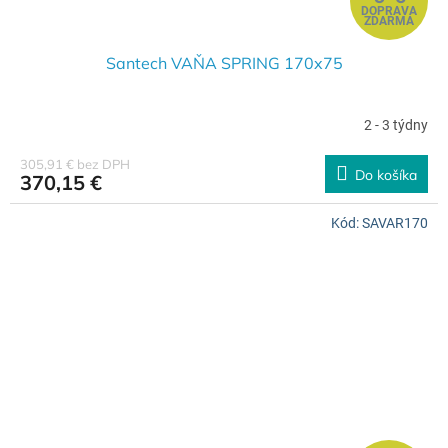
DOPRAVA
A
ZDARMA
D
Santech VAŇA SPRING 170x75
A
2 - 3 týdny
R
305,91 € bez DPH
Do košíka
370,15 €
M
Kód:
SAVAR170
O