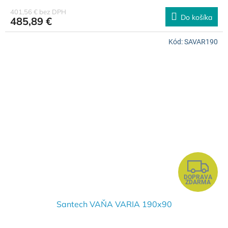
R
401,56 € bez DPH
Do košíka
485,89 €
M
Kód:
SAVAR190
O
Z
DOPRAVA
A
ZDARMA
D
Santech VAŇA VARIA 190x90