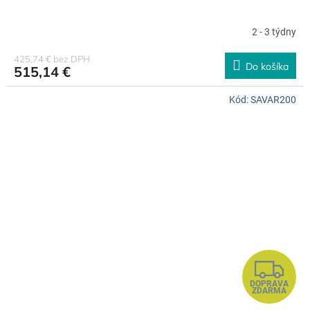
A
2 - 3 týdny
R
425,74 € bez DPH
Do košíka
515,14 €
M
Kód:
SAVAR200
O
Z
DOPRAVA
A
ZDARMA