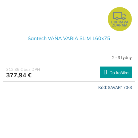
Z
DOPRAVA
A
ZDARMA
D
Santech VAŇA VARIA SLIM 160x75
A
2 - 3 týdny
R
312,35 € bez DPH
Do košíka
377,94 €
M
Kód:
SAVAR170-S
O