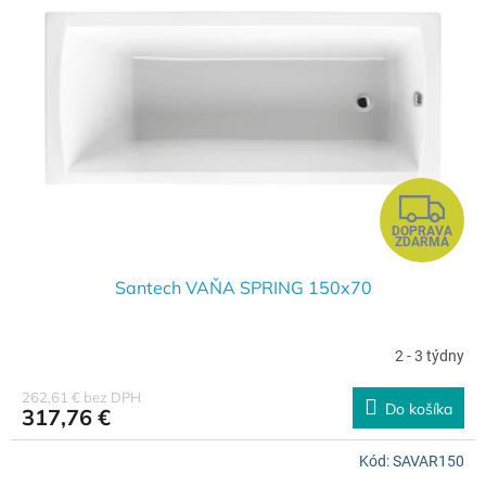
Z
DOPRAVA
A
ZDARMA
D
Santech VAŇA SPRING 150x70
A
2 - 3 týdny
R
262,61 € bez DPH
Do košíka
317,76 €
M
Kód:
SAVAR150
O