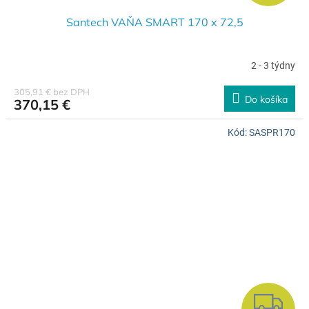
A
D
Santech VAŇA SMART 170 x 72,5
A
2 - 3 týdny
R
305,91 € bez DPH
Do košíka
370,15 €
M
Kód:
SASPR170
O
Z