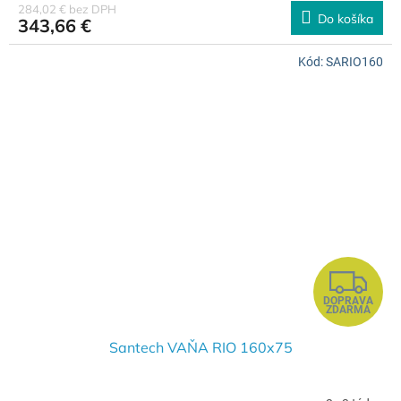
R
284,02 € bez DPH
Do košíka
343,66 €
M
Kód:
SARIO160
O
Z
DOPRAVA
A
ZDARMA
D
Santech VAŇA RIO 160x75
A