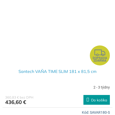
Z
DOPRAVA
A
ZDARMA
D
Santech VAŇA TIME SLIM 181 x 81,5 cm
A
2 - 3 týdny
R
360,83 € bez DPH
Do košíka
436,60 €
M
Kód:
SAVAR180-S