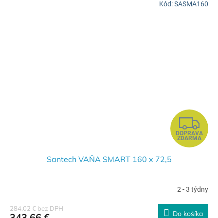
Kód:
SASMA160
O
Z
DOPRAVA
A
ZDARMA
D
Santech VAŇA SMART 160 x 72,5
A
2 - 3 týdny
R
284,02 € bez DPH
Do košíka
343,66 €