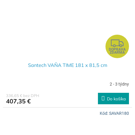
Z
DOPRAVA
A
ZDARMA
D
Santech VAŇA TIME 181 x 81,5 cm
A
2 - 3 týdny
R
336,65 € bez DPH
Do košíka
407,35 €
M
Kód:
SAVAR180
O