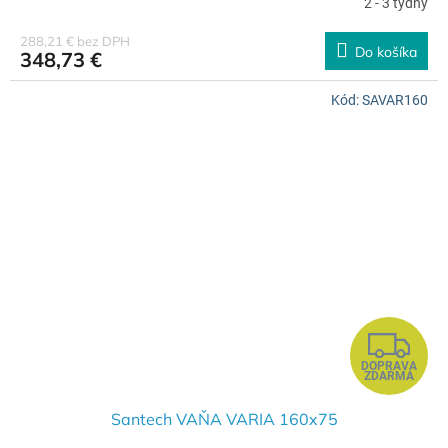
2 - 3 týdny
R
288,21 € bez DPH
Do košíka
348,73 €
M
Kód:
SAVAR160
O
Z
DOPRAVA
A
ZDARMA
D
Santech VAŇA VARIA 160x75