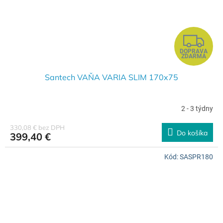
Z
DOPRAVA
A
ZDARMA
D
Santech VAŇA VARIA SLIM 170x75
A
2 - 3 týdny
R
330,08 € bez DPH
Do košíka
399,40 €
M
Kód:
SASPR180
O