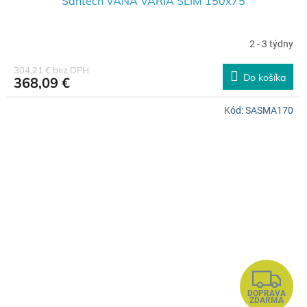
D
Santech VAŇA VARIA SLIM 150x75
A
2 - 3 týdny
R
304,21 € bez DPH
Do košíka
368,09 €
M
Kód:
SASMA170
O
Z
DOPRAVA
ZDARMA