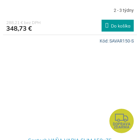
A
2 - 3 týdny
R
288,21 € bez DPH
Do košíka
348,73 €
M
Kód:
SAVAR150-S
O
Z
DOPRAVA
A
ZDARMA