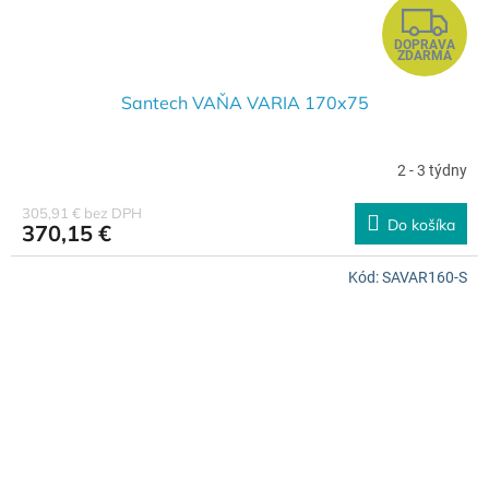
Z
DOPRAVA
A
ZDARMA
D
Santech VAŇA VARIA 170x75
A
2 - 3 týdny
R
305,91 € bez DPH
Do košíka
370,15 €
M
Kód:
SAVAR160-S
O