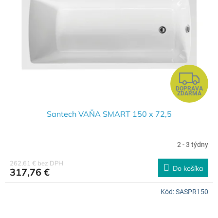
Z
DOPRAVA
A
ZDARMA
D
Santech VAŇA SMART 150 x 72,5
A
2 - 3 týdny
R
262,61 € bez DPH
Do košíka
317,76 €
M
Kód:
SASPR150
O