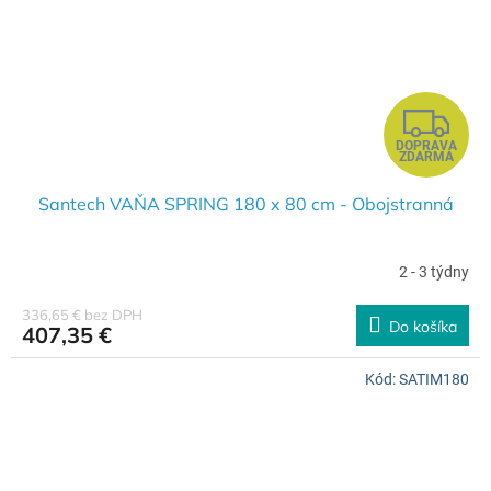
Z
DOPRAVA
A
ZDARMA
D
Santech VAŇA SPRING 180 x 80 cm - Obojstranná
A
2 - 3 týdny
R
336,65 € bez DPH
Do košíka
407,35 €
M
Kód:
SATIM180
O