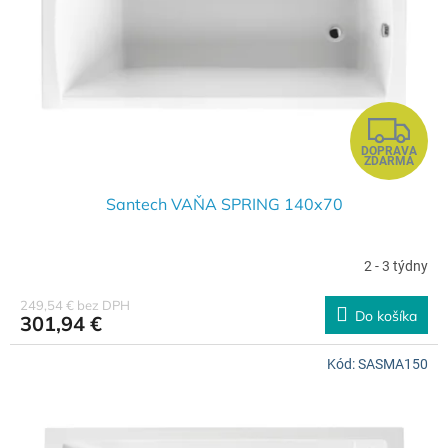
r
t
o
o
d
v
u
k
t
Z
o
DOPRAVA
v
A
ZDARMA
D
Santech VAŇA SPRING 140x70
A
2 - 3 týdny
R
249,54 € bez DPH
Do košíka
301,94 €
M
Kód:
SASMA150
O