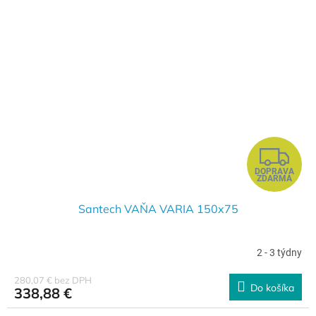
Z
DOPRAVA
A
ZDARMA
D
Santech VAŇA VARIA 150x75
A
2 - 3 týdny
R
280,07 € bez DPH
Do košíka
338,88 €
M