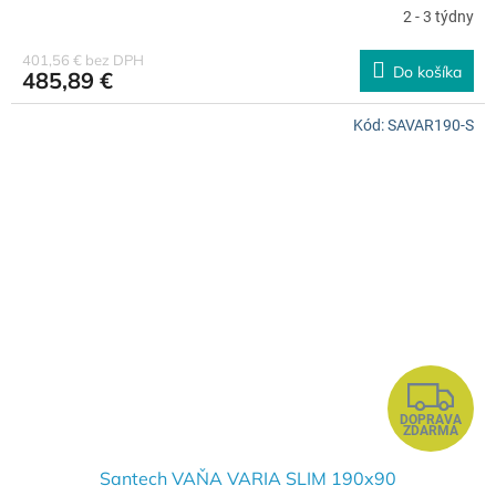
A
2 - 3 týdny
R
401,56 € bez DPH
Do košíka
485,89 €
M
Kód:
SAVAR190-S
O
Z
DOPRAVA
A
ZDARMA
D
Santech VAŇA VARIA SLIM 190x90