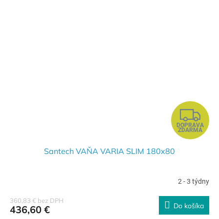
O
Z
DOPRAVA
A
ZDARMA
D
Santech VAŇA VARIA SLIM 180x80
A
2 - 3 týdny
R
360,83 € bez DPH
Do košíka
436,60 €
M