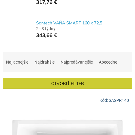
317,76 €
Santech VAŇA SMART 160 x 72,5
2 - 3 týdny
343,66 €
R
a
Najlacnejšie
Najdrahšie
Najpredávanejšie
Abecedne
d
e
n
OTVORIŤ FILTER
i
e
V
p
Kód:
SASPR140
ý
r
p
o
i
d
s
u
p
k