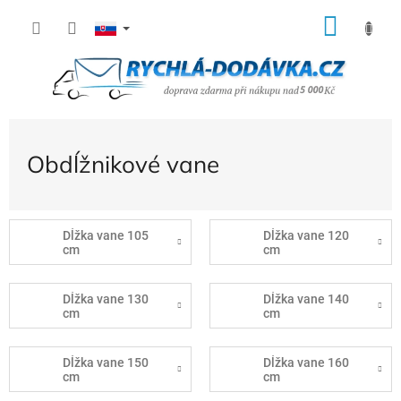
Prejsť
NÁK
na
KOŠÍ
obsah
Obdĺžnikové vane
Dĺžka vane 105
Dĺžka vane 120
cm
cm
Dĺžka vane 130
Dĺžka vane 140
cm
cm
Dĺžka vane 150
Dĺžka vane 160
cm
cm