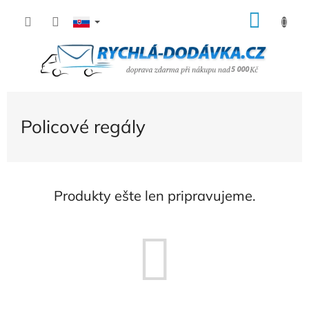
Prejsť
NÁK
na
KOŠÍ
obsah
Policové regály
Produkty ešte len pripravujeme.