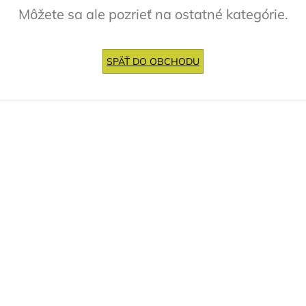
Môžete sa ale pozrieť na ostatné kategórie.
SPÄŤ DO OBCHODU
Z
á
p
ä
t
i
e