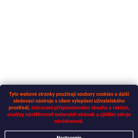
Tyto webové stránky používají soubory cookies a další
sledovací nástroje s cílem vylepšení uživatelského
RYCHLÁ-DODÁVKA.CZ
prostředí,
zobrazení přizpůsobeného obsahu a reklam,
analýzy návštěvnosti webových stránek a zjištění zdroje
návštěvnosti.
Vytvoril Shoptet
Nastavenie