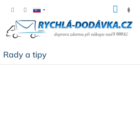
Prejsť
NÁK
na
KOŠÍ
obsah
Rady a tipy
Z
á
p
ä
t
i
e