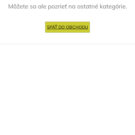
Môžete sa ale pozrieť na ostatné kategórie.
SPÄŤ DO OBCHODU
Z
á
p
ä
t
i
e