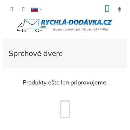
Prejsť
NÁK
na
KOŠÍ
obsah
Sprchové dvere
Produkty ešte len pripravujeme.