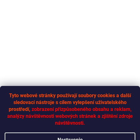
Tyto webové stránky používají soubory cookies a další
sledovací nástroje s cílem vylepšení uživatelského
RYCHLÁ-DODÁVKA.CZ
prostředí,
zobrazení přizpůsobeného obsahu a reklam,
analýzy návštěvnosti webových stránek a zjištění zdroje
návštěvnosti.
Vytvoril Shoptet
Nastavenie