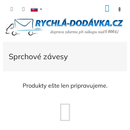
Prejsť
NÁK
na
KOŠÍ
obsah
Sprchové závesy
Produkty ešte len pripravujeme.