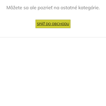
Môžete sa ale pozrieť na ostatné kategórie.
SPÄŤ DO OBCHODU
Z
á
p
ä
t
i
e