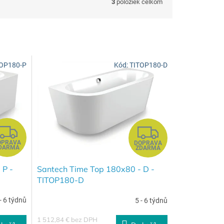
3
položiek celkom
OP180-P
Kód:
TITOP180-D
Z
Z
OPRAVA
DOPRAVA
A
A
DARMA
ZDARMA
D
 P -
D
Santech Time Top 180x80 - D -
TITOP180-D
A
A
- 6 týdnů
5 - 6 týdnů
R
R
1 512,84 € bez DPH