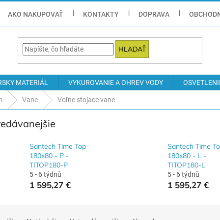
AKO NAKUPOVAŤ
KONTAKTY
DOPRAVA
OBCHODN
HĽADAŤ
RSKY MATERIÁL
VYKUROVANIE A OHREV VODY
OSVETLENI
m
Vane
Voľne stojace vane
redávanejšie
Santech Time Top
Santech Time T
180x80 - P -
180x80 - L -
TITOP180-P
TITOP180-L
5 - 6 týdnů
5 - 6 týdnů
1 595,27 €
1 595,27 €