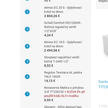
a
52 €
Najlac
a
d
Atmos DC 25 S - Splyňovací
n
e
kotol na drevo
e
n
2 804,26 €
l
i
Schell Comfort 052120699 -
e
Rohový regulačný ventil
V
p
1/2"x3/8"
ý
4,34 €
r
p
o
Atmos DC 18 S - Splyňovací
i
kotol na drevo
d
s
2 494,58 €
u
p
Slovplast napúšťací ventil
k
r
bočný T-2443 1/2"
t
o
8,52 €
o
d
Regulus Tesniaca AL páska
v
u
TALE 16655
14,15 €
Sante
k
TITO
t
Novaservis Matica s prírubou
o
3/4" FT230/20
+ SLEVA 5% při
použití kódu SL5 v košíku
v
0,95 €
1 318
Slovarm - Sifón drezový bez