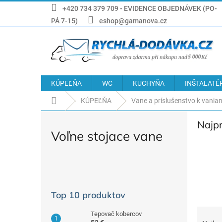
Prejsť
+420 734 379 709 - EVIDENCE OBJEDNÁVEK (PO-
na
PÁ 7-15)
eshop@gamanova.cz
obsah
KÚPEĽŇA
WC
KUCHYŇA
INŠTALATÉ
Domov
KÚPEĽŇA
Vane a príslušenstvo k vania
Najp
Voľne stojace vane
B
o
č
Top 10 produktov
n
ý
R
Tepovač kobercov
p