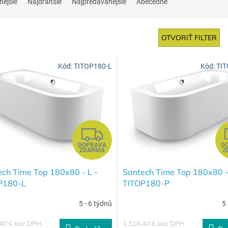
nejšie
Najdrahšie
Najpredávanejšie
Abecedne
OTVORIŤ FILTER
Kód:
TITOP180-L
Kód:
TIT
Z
DOPRAVA
D
A
ZDARMA
Z
D
ch Time Top 180x80 - L -
Santech Time Top 180x80 -
P180-L
TITOP180-P
A
5 - 6 týdnů
5 
R
,40 € bez DPH
1 318,40 € bez DPH