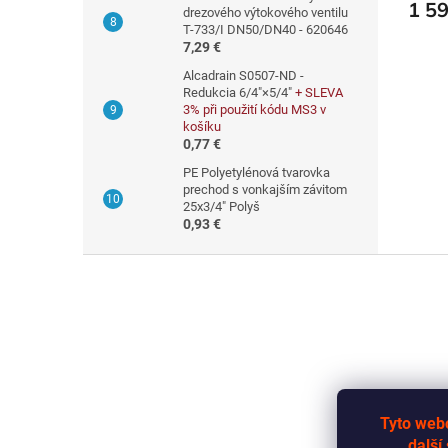
1 59
drezového výtokového ventilu
T-733/I DN50/DN40 - 620646
7,29 €
Alcadrain S0507-ND -
Redukcia 6/4"×5/4"
+ SLEVA
3% při použití kódu MS3 v
košíku
0,77 €
PE Polyetylénová tvarovka
prechod s vonkajším závitom
25x3/4" Polyš
0,93 €
Z
á
p
ä
t
i
e
Tyto webo
další