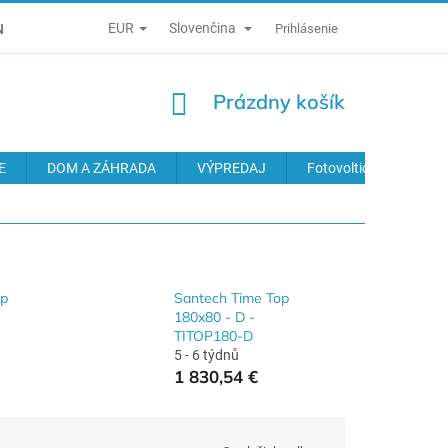
EUR
Slovenčina
É PODMIENKY
ZÁSADY SPRACÚVANIA OSOBNÝCH ÚDAJOV
Prihlásenie
NÁKUPNÝ
Prázdny košík
KOŠÍK
E
DOM A ZÁHRADA
VÝPREDAJ
Fotovoltické systémy
op
Santech Time Top
180x80 - D -
TITOP180-D
5 - 6 týdnů
1 830,54 €