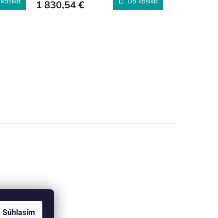
 košíka
Do košíka
1 830,54 €
M
M
O
O
Súhlasím