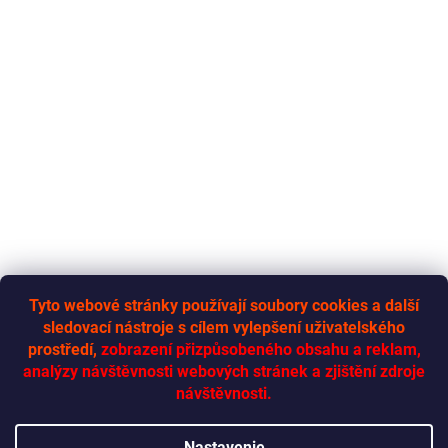
Tyto webové stránky používají soubory cookies a další
sledovací nástroje s cílem vylepšení uživatelského
RYCHLÁ-DODÁVKA.CZ
prostředí,
zobrazení přizpůsobeného obsahu a reklam,
analýzy návštěvnosti webových stránek a zjištění zdroje
návštěvnosti.
Vytvoril Shoptet
Nastavenie