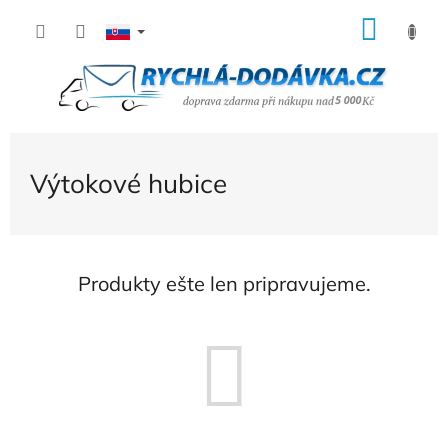
Prejsť
NÁK
na
KOŠÍ
obsah
Výtokové hubice
Produkty ešte len pripravujeme.