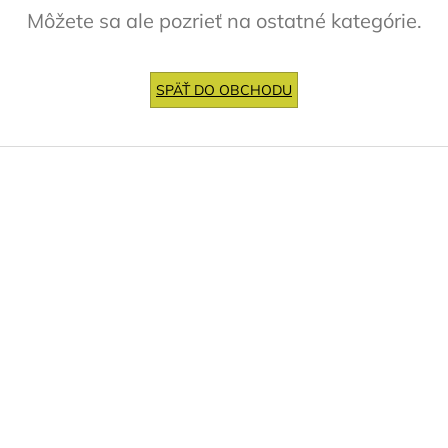
Môžete sa ale pozrieť na ostatné kategórie.
SPÄŤ DO OBCHODU
Z
á
p
ä
t
i
e