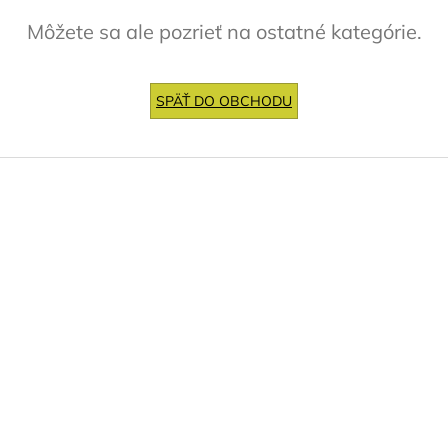
Môžete sa ale pozrieť na ostatné kategórie.
SPÄŤ DO OBCHODU
Z
á
p
ä
t
i
e