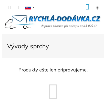
Prejsť
NÁK
na
KOŠÍ
obsah
Vývody sprchy
Produkty ešte len pripravujeme.