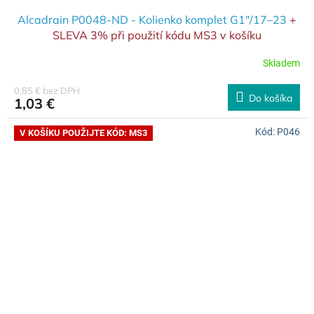
Alcadrain P0048-ND - Kolienko komplet G1"/17–23
+
SLEVA 3% při použití kódu MS3 v košíku
Skladem
0,85 € bez DPH
Do košíka
1,03 €
Kód:
P046
V KOŠÍKU POUŽIJTE KÓD: MS3