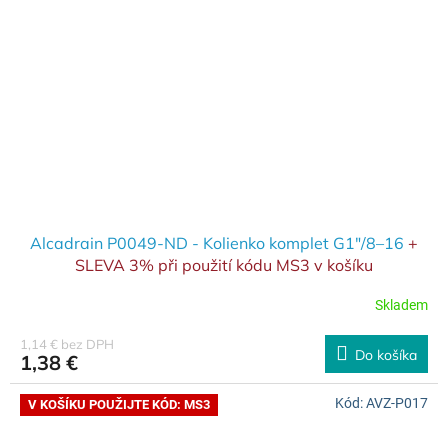
Alcadrain P0049-ND - Kolienko komplet G1"/8–16
+
SLEVA 3% při použití kódu MS3 v košíku
Skladem
1,14 € bez DPH
Do košíka
1,38 €
Kód:
AVZ-P017
V KOŠÍKU POUŽIJTE KÓD: MS3