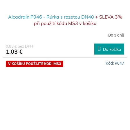
Alcadrain P046 - Rúrka s rozetou DN40
+ SLEVA 3%
při použití kódu MS3 v košíku
Do 3 dnů
0,85 € bez DPH
Do košíka
1,03 €
Kód:
P047
V KOŠÍKU POUŽIJTE KÓD: MS3