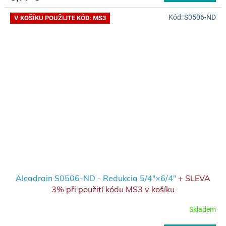
Kód:
S0506-ND
V KOŠÍKU POUŽIJTE KÓD: MS3
Alcadrain S0506-ND - Redukcia 5/4"×6/4"
+ SLEVA
3% při použití kódu MS3 v košíku
Skladem