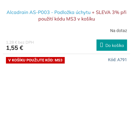
Alcadrain AS-P003 - Podložka úchytu
+ SLEVA 3% při
použití kódu MS3 v košíku
Na dotaz
1,28 € bez DPH
Do košíka
1,55 €
Kód:
A791
V KOŠÍKU POUŽIJTE KÓD: MS3