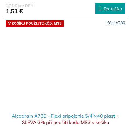
1,25 € bez DPH
Do košíka
1,51 €
Kód:
A730
V KOŠÍKU POUŽIJTE KÓD: MS3
Alcadrain A730 - Flexi pripojenie 5/4"×40 plast
+
SLEVA 3% při použití kódu MS3 v košíku