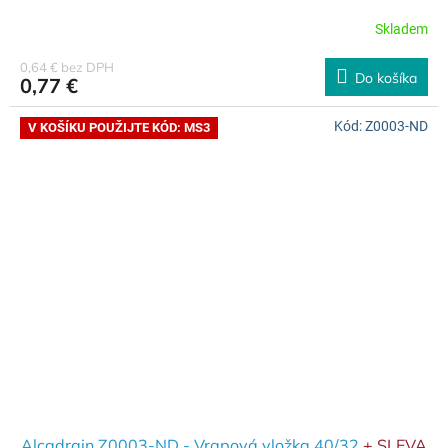
Skladem
0,64 € bez DPH
Do košíka
0,77 €
Kód:
Z0003-ND
V KOŠÍKU POUŽIJTE KÓD: MS3
Alcadrain Z0003-ND - Vrapová vložka 40/32
+ SLEVA