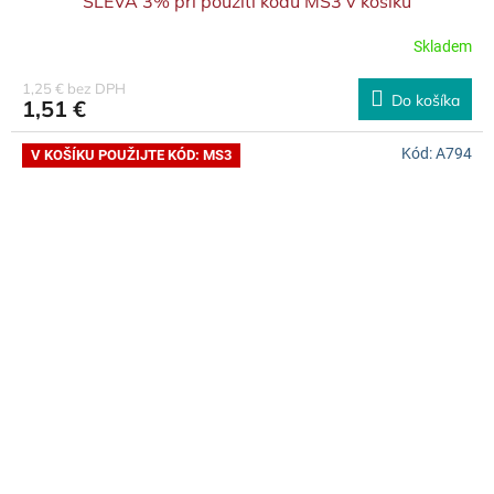
SLEVA 3% při použití kódu MS3 v košíku
Skladem
1,25 € bez DPH
Do košíka
1,51 €
Kód:
A794
V KOŠÍKU POUŽIJTE KÓD: MS3