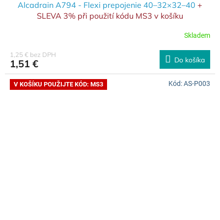
Alcadrain A794 - Flexi prepojenie 40–32×32–40
+
SLEVA 3% při použití kódu MS3 v košíku
Skladem
1,25 € bez DPH
Do košíka
1,51 €
Kód:
AS-P003
V KOŠÍKU POUŽIJTE KÓD: MS3