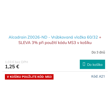
Alcadrain Z0026-ND - Vrúbkovaná vložka 60/32
+
SLEVA 3% při použití kódu MS3 v košíku
Do 3 dnů
1,03 € bez DPH
Do košíka
1,25 €
Kód:
A21
V KOŠÍKU POUŽIJTE KÓD: MS3