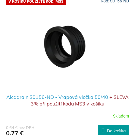
Kód:
S0156-ND
V KOŠÍKU POUŽIJTE KÓD: MS3
Alcadrain S0156-ND - Vrapová vložka 50/40
+ SLEVA
3% při použití kódu MS3 v košíku
Skladem
0,64 € bez DPH
Do košíka
0,77 €