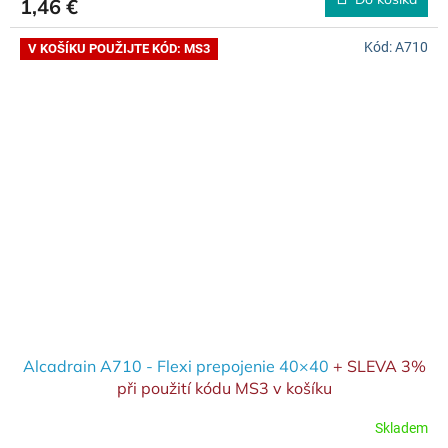
1,46 €
Kód:
A710
V KOŠÍKU POUŽIJTE KÓD: MS3
Alcadrain A710 - Flexi prepojenie 40×40
+ SLEVA 3%
při použití kódu MS3 v košíku
Skladem