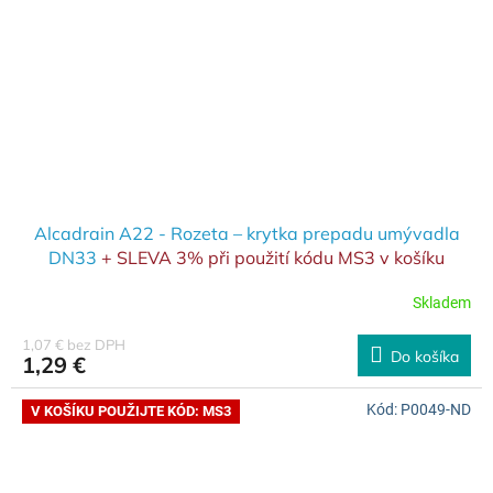
Alcadrain A22 - Rozeta – krytka prepadu umývadla
DN33
+ SLEVA 3% při použití kódu MS3 v košíku
Skladem
1,07 € bez DPH
Do košíka
1,29 €
Kód:
P0049-ND
V KOŠÍKU POUŽIJTE KÓD: MS3