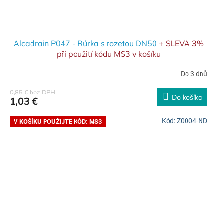
Alcadrain P047 - Rúrka s rozetou DN50
+ SLEVA 3%
při použití kódu MS3 v košíku
Do 3 dnů
0,85 € bez DPH
Do košíka
1,03 €
Kód:
Z0004-ND
V KOŠÍKU POUŽIJTE KÓD: MS3