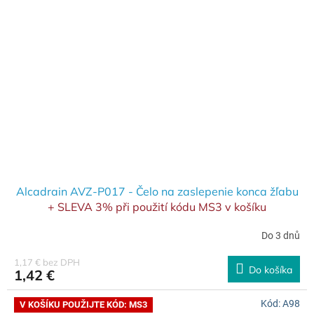
Alcadrain AVZ-P017 - Čelo na zaslepenie konca žľabu
+ SLEVA 3% při použití kódu MS3 v košíku
Do 3 dnů
1,17 € bez DPH
Do košíka
1,42 €
Kód:
A98
V KOŠÍKU POUŽIJTE KÓD: MS3