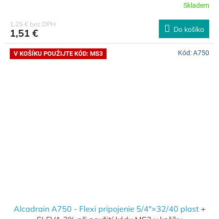
Skladem
1,25 € bez DPH
Do košíka
1,51 €
Kód:
A750
V KOŠÍKU POUŽIJTE KÓD: MS3
Alcadrain A750 - Flexi pripojenie 5/4"×32/40 plast
+