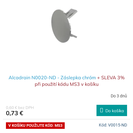
s
r
p
o
r
d
o
u
d
k
u
t
k
o
t
v
o
v
Alcadrain N0020-ND - Záslepka chróm
+ SLEVA 3%
při použití kódu MS3 v košíku
Do 3 dnů
0,60 € bez DPH
Do košíka
0,73 €
Kód:
V0015-ND
V KOŠÍKU POUŽIJTE KÓD: MS3