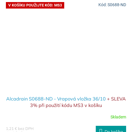
Kód:
S0688-ND
V KOŠÍKU POUŽIJTE KÓD: MS3
Alcadrain S0688-ND - Vrapová vložka 36/10
+ SLEVA
3% při použití kódu MS3 v košíku
Skladem
1,21 € bez DPH
Do košíka