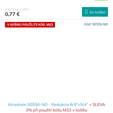
0,64 € bez DPH
Do košíka
0,77 €
Kód:
S0556-ND
V KOŠÍKU POUŽIJTE KÓD: MS3
Alcadrain S0556-ND - Redukcia 6/4"×5/4"
+ SLEVA
3% při použití kódu MS3 v košíku