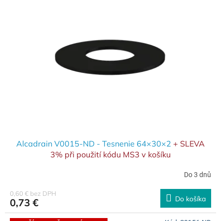
Alcadrain V0015-ND - Tesnenie 64×30×2
+ SLEVA
3% při použití kódu MS3 v košíku
Do 3 dnů
0,60 € bez DPH
Do košíka
0,73 €