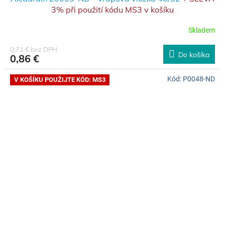
3% při použití kódu MS3 v košíku
Skladem
0,71 € bez DPH
Do košíka
0,86 €
Kód:
P0048-ND
V KOŠÍKU POUŽIJTE KÓD: MS3