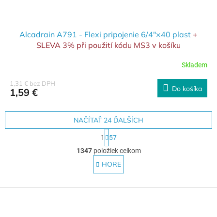
Alcadrain A791 - Flexi pripojenie 6/4"×40 plast
+
SLEVA 3% při použití kódu MS3 v košíku
Skladem
1,31 € bez DPH
Do košíka
1,59 €
NAČÍTAŤ 24 ĎALŠÍCH
S
1
57
t
O
r
1347
položiek celkom
v
á
l
HORE
n
á
k
o
d
v
Z
a
a
c
á
n
i
p
i