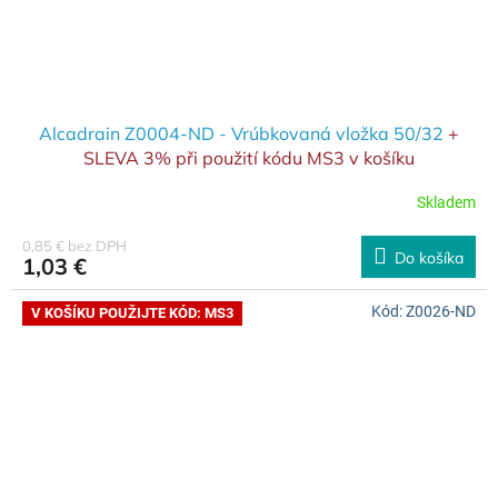
Alcadrain Z0004-ND - Vrúbkovaná vložka 50/32
+
SLEVA 3% při použití kódu MS3 v košíku
Skladem
0,85 € bez DPH
Do košíka
1,03 €
Kód:
Z0026-ND
V KOŠÍKU POUŽIJTE KÓD: MS3