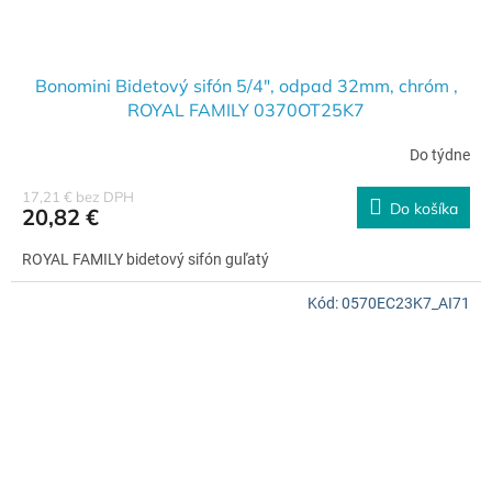
Bonomini Bidetový sifón 5/4", odpad 32mm, chróm ,
ROYAL FAMILY 0370OT25K7
Do týdne
17,21 € bez DPH
Do košíka
20,82 €
ROYAL FAMILY bidetový sifón guľatý
Kód:
0570EC23K7_AI71