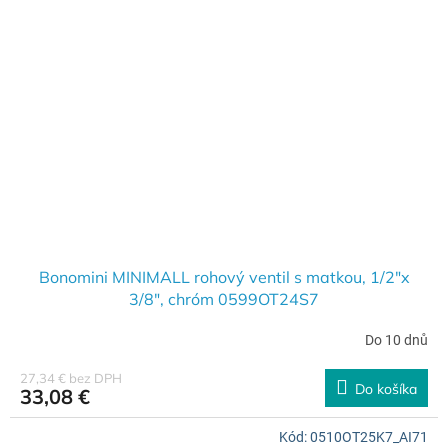
Bonomini MINIMALL rohový ventil s matkou, 1/2"x
3/8", chróm 0599OT24S7
Do 10 dnů
27,34 € bez DPH
Do košíka
33,08 €
Kód:
0510OT25K7_AI71