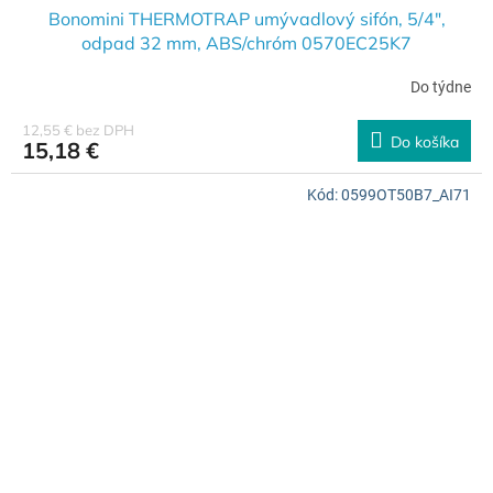
Bonomini THERMOTRAP umývadlový sifón, 5/4",
odpad 32 mm, ABS/chróm 0570EC25K7
Do týdne
12,55 € bez DPH
Do košíka
15,18 €
Kód:
0599OT50B7_AI71