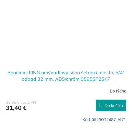
Bonomini KING umývadlový sifón šetriaci miesto, 5/4"
odpad 32 mm, ABS/chróm 0595SP25K7
Do týdne
25,95 € bez DPH
Do košíka
31,40 €
Kód:
0599OT24S7_AI71