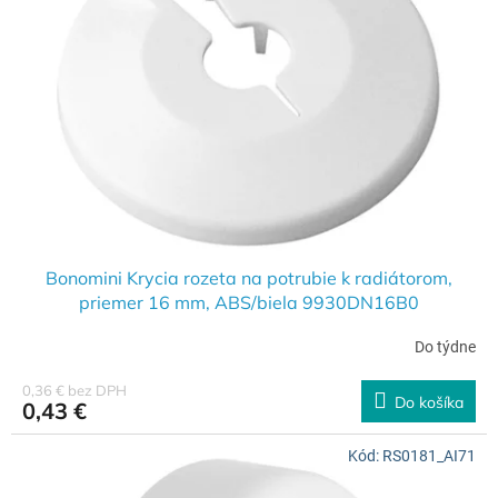
s
r
p
o
r
d
o
u
d
k
u
t
k
o
t
v
o
v
Bonomini Krycia rozeta na potrubie k radiátorom,
priemer 16 mm, ABS/biela 9930DN16B0
Do týdne
0,36 € bez DPH
Do košíka
0,43 €
Kód:
RS0181_AI71