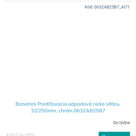
Kód:
0632AB25B7_AI71
Bonomini Predlžovacia odpadová rúrka sifónu,
32/250mm, chróm 0632AB25B7
Do týdne
4,05 € bez DPH