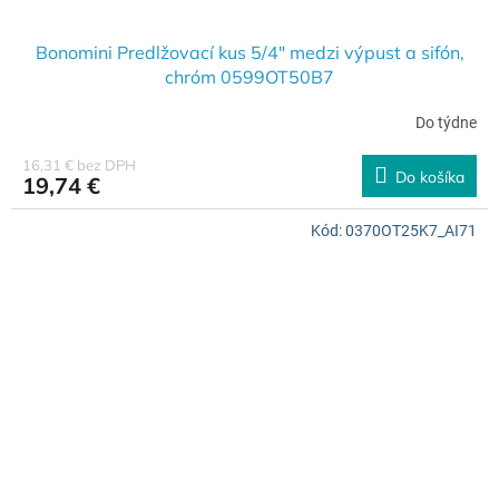
Bonomini Predlžovací kus 5/4" medzi výpust a sifón,
chróm 0599OT50B7
Do týdne
16,31 € bez DPH
Do košíka
19,74 €
Kód:
0370OT25K7_AI71