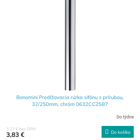
Bonomini Predlžovacia rúrka sifónu s prírubou,
32/250mm, chróm 0632CC25B7
Do týdne
3,17 € bez DPH
Do košíka
3,83 €