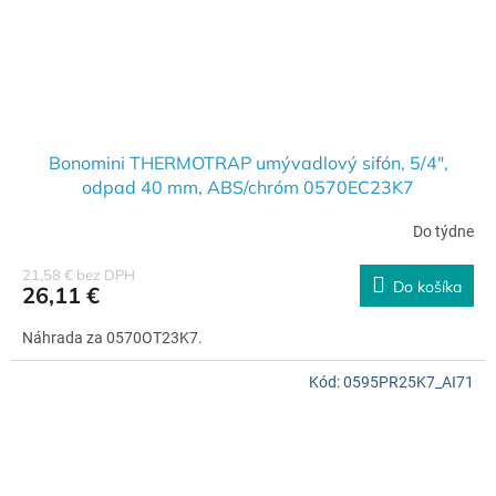
Bonomini THERMOTRAP umývadlový sifón, 5/4",
odpad 40 mm, ABS/chróm 0570EC23K7
Do týdne
21,58 € bez DPH
Do košíka
26,11 €
Náhrada za 0570OT23K7.
Kód:
0595PR25K7_AI71