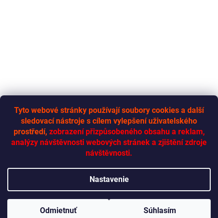
Tyto webové stránky používají soubory cookies a další
sledovací nástroje s cílem vylepšení uživatelského
RYCHLÁ-DODÁVKA.CZ
prostředí,
zobrazení přizpůsobeného obsahu a reklam,
analýzy návštěvnosti webových stránek a zjištění zdroje
návštěvnosti.
Vytvoril Shoptet
Nastavenie
Copyright 2026
Rychlá dodávka
. Všetky práva vyhradené.
Upraviť
Odmietnuť
Súhlasím
nastavenie cookies