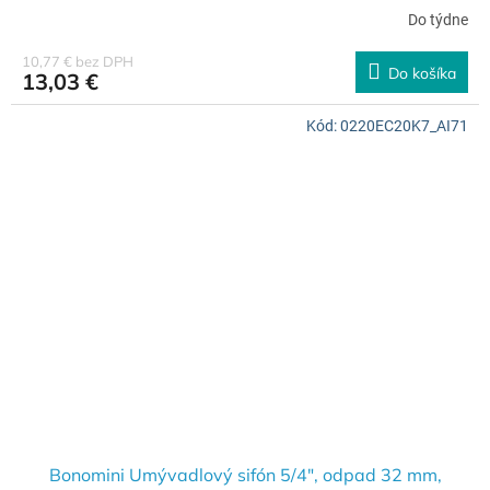
Do týdne
10,77 € bez DPH
Do košíka
13,03 €
Kód:
0220EC20K7_AI71
Bonomini Umývadlový sifón 5/4", odpad 32 mm,