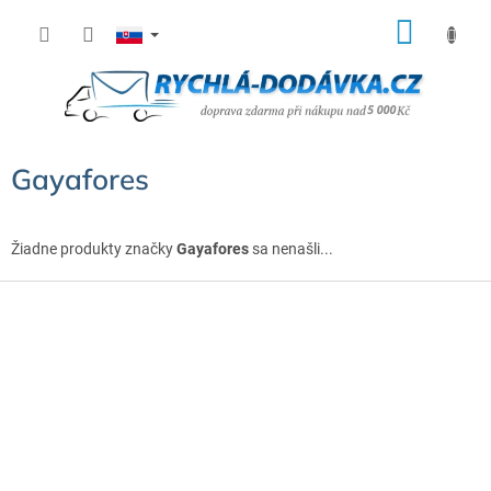
Prejsť
NÁK
na
KOŠÍ
obsah
Gayafores
Žiadne produkty značky
Gayafores
sa nenašli...
Z
á
p
ä
t
i
e