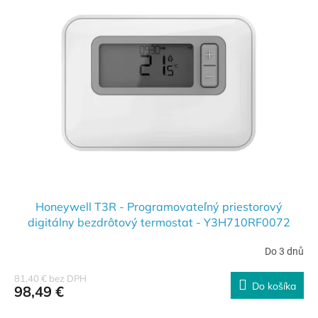
Honeywell T3R - Programovateľný priestorový
digitálny bezdrôtový termostat - Y3H710RF0072
Do 3 dnů
81,40 € bez DPH
Do košíka
98,49 €