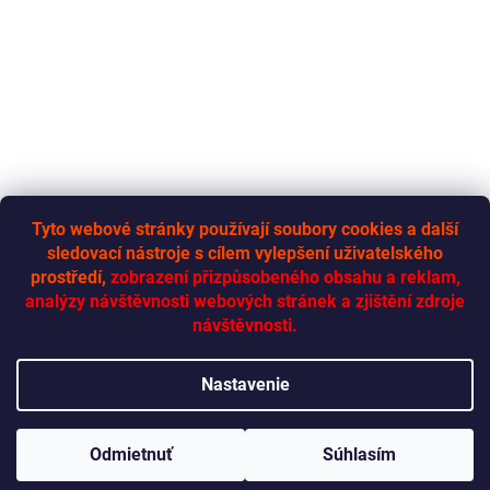
Tyto webové stránky používají soubory cookies a další
sledovací nástroje s cílem vylepšení uživatelského
RYCHLÁ-DODÁVKA.CZ
prostředí,
zobrazení přizpůsobeného obsahu a reklam,
analýzy návštěvnosti webových stránek a zjištění zdroje
návštěvnosti.
Vytvoril Shoptet
Nastavenie
Copyright 2026
Rychlá dodávka
. Všetky práva vyhradené.
Upraviť
Odmietnuť
Súhlasím
nastavenie cookies