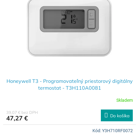
s
r
p
o
r
d
o
u
d
k
u
t
k
o
t
v
o
v
Honeywell T3 - Programovateľný priestorový digitálny
termostat - T3H110A0081
Skladem
39,07 € bez DPH
Do košíka
47,27 €
Kód:
Y3H710RF0072