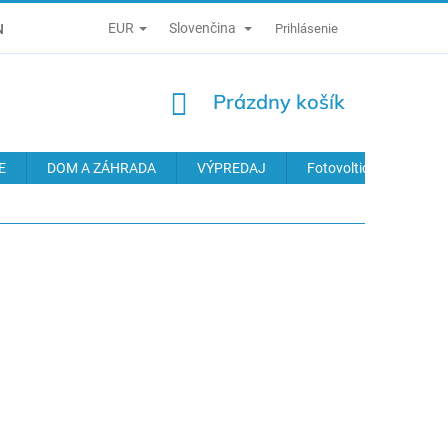
EUR
Slovenčina
É PODMIENKY
ZÁSADY SPRACÚVANIA OSOBNÝCH ÚDAJOV
Prihlásenie
NÁKUPNÝ
Prázdny košík
KOŠÍK
E
DOM A ZÁHRADA
VÝPREDAJ
Fotovoltické systémy