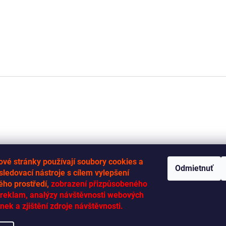
vé stránky používají soubory cookies a
Odmietnuť
 sledovací nástroje s cílem vylepšení
ého prostředí,
zobrazení přizpůsobeného
RYCHLÁ-DODÁVKA.CZ
reklam, analýzy návštěvnosti webových
nek a zjištění zdroje návštěvnosti.