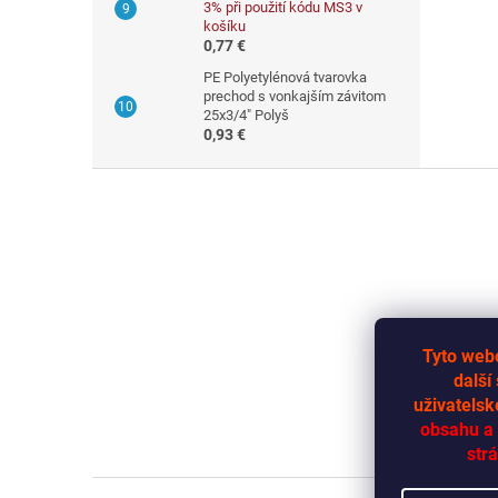
3% při použití kódu MS3 v
košíku
0,77 €
PE Polyetylénová tvarovka
prechod s vonkajším závitom
25x3/4" Polyš
0,93 €
Z
á
p
ä
t
i
e
Tyto webo
další
uživatelsk
obsahu a 
strá