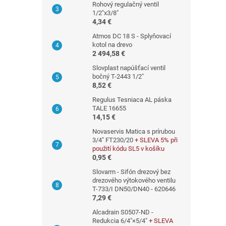
Rohový regulačný ventil
1/2"x3/8"
4,34 €
Atmos DC 18 S - Splyňovací
kotol na drevo
2 494,58 €
Slovplast napúšťací ventil
bočný T-2443 1/2"
8,52 €
Regulus Tesniaca AL páska
TALE 16655
14,15 €
Novaservis Matica s prírubou
3/4" FT230/20
+ SLEVA 5% při
použití kódu SL5 v košíku
0,95 €
Slovarm - Sifón drezový bez
drezového výtokového ventilu
T-733/I DN50/DN40 - 620646
7,29 €
Alcadrain S0507-ND -
Redukcia 6/4"×5/4"
+ SLEVA