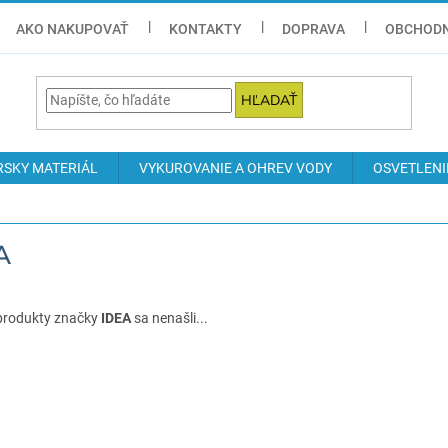
AKO NAKUPOVAŤ
KONTAKTY
DOPRAVA
OBCHODN
HĽADAŤ
RSKY MATERIÁL
VYKUROVANIE A OHREV VODY
OSVETLENI
A
produkty značky
IDEA
sa nenašli...