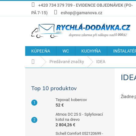
Prejsť
+420 734 379 709 - EVIDENCE OBJEDNÁVEK (PO-
na
PÁ 7-15)
eshop@gamanova.cz
obsah
KÚPEĽŇA
WC
KUCHYŇA
INŠTALATÉ
Domov
Predávané značky
IDEA
B
IDE
o
č
Top 10 produktov
n
ý
Žiadne 
Tepovač kobercov
p
52 €
a
Atmos DC 25 S - Splyňovací
n
kotol na drevo
e
2 804,26 €
l
Schell Comfort 052120699 -