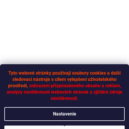
Tyto webové stránky používají soubory cookies a další
sledovací nástroje s cílem vylepšení uživatelského
RYCHLÁ-DODÁVKA.CZ
prostředí,
zobrazení přizpůsobeného obsahu a reklam,
analýzy návštěvnosti webových stránek a zjištění zdroje
návštěvnosti.
Vytvoril Shoptet
Nastavenie
Copyright 2026
Rychlá dodávka
. Všetky práva vyhradené.
Upraviť