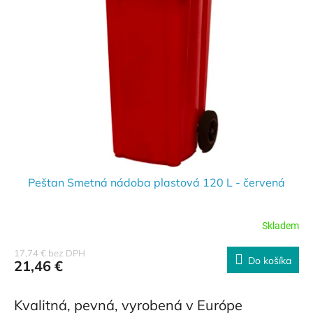
s
r
p
o
r
d
o
u
d
k
u
t
k
o
t
v
o
v
Peštan Smetná nádoba plastová 120 L - červená
Skladem
17,74 € bez DPH
Do košíka
21,46 €
Kvalitná, pevná, vyrobená v Európe