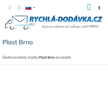
Prejsť
NÁK
na
KOŠÍ
obsah
Plast Brno
Žiadne produkty značky
Plast Brno
sa nenašli...
Z
á
p
ä
t
i
e