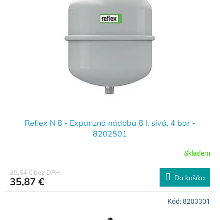
s
r
p
o
r
d
o
u
d
k
u
t
k
o
t
v
o
v
Reflex N 8 - Expanzná nádoba 8 l, sivá, 4 bar -
8202501
Skladem
29,64 € bez DPH
Do košíka
35,87 €
Kód:
8203301