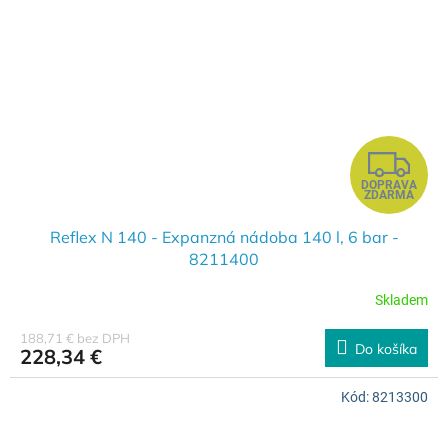
Z
DOPRAVA
A
ZDARMA
D
Reflex N 140 - Expanzná nádoba 140 l, 6 bar -
8211400
A
Skladem
R
188,71 € bez DPH
Do košíka
228,34 €
M
Kód:
8213300
O