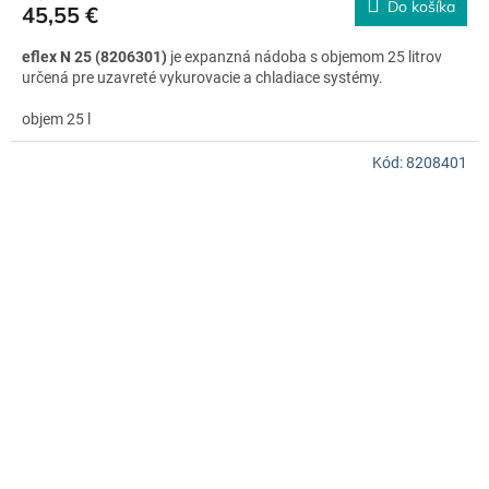
Do košíka
45,55 €
eflex N 25 (8206301)
je expanzná nádoba s objemom 25 litrov
určená pre uzavreté vykurovacie a chladiace systémy.
objem 25 l
max. tlak 4 bar
pripojenie 3/4"
Kód:
8208401
kvalitná membránová konštrukcia