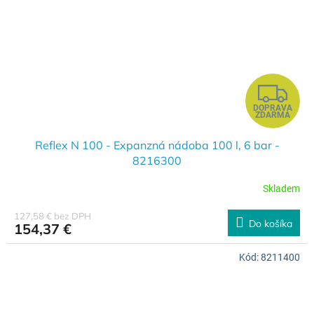
Z
DOPRAVA
A
ZDARMA
D
Reflex N 100 - Expanzná nádoba 100 l, 6 bar -
8216300
A
Skladem
R
127,58 € bez DPH
Do košíka
154,37 €
M
Kód:
8211400
O