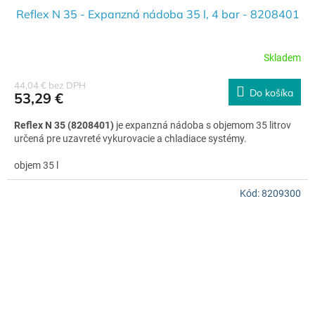
Reflex N 35 - Expanzná nádoba 35 l, 4 bar - 8208401
Skladem
44,04 € bez DPH
Do košíka
53,29 €
Reflex N 35 (8208401)
je expanzná nádoba s objemom 35 litrov
určená pre uzavreté vykurovacie a chladiace systémy.
objem 35 l
max. tlak 4 bar
pripojenie 3/4"
Kód:
8209300
kvalitná membránová konštrukcia