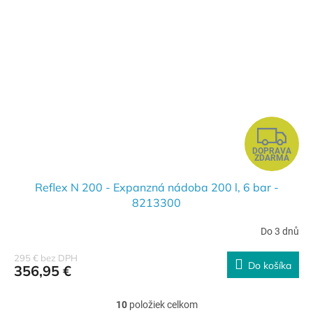
Z
DOPRAVA
A
ZDARMA
D
Reflex N 200 - Expanzná nádoba 200 l, 6 bar -
8213300
A
Do 3 dnů
R
295 € bez DPH
Do košíka
356,95 €
M
O
10
položiek celkom
O