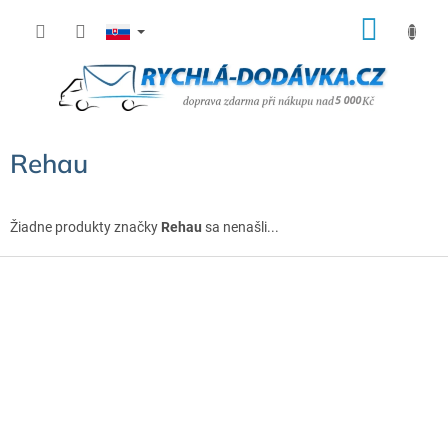
Prejsť
NÁK
na
KOŠÍ
obsah
Rehau
Žiadne produkty značky
Rehau
sa nenašli...
Z
á
p
ä
t
i
e