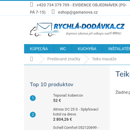
Prejsť
+420 734 379 709 - EVIDENCE OBJEDNÁVEK (PO-
na
PÁ 7-15)
eshop@gamanova.cz
obsah
KÚPEĽŇA
WC
KUCHYŇA
INŠTALATÉ
Domov
Predávané značky
Teiko masáže
B
Tei
o
č
Top 10 produktov
n
ý
Žiadne 
Tepovač kobercov
p
52 €
a
Atmos DC 25 S - Splyňovací
n
kotol na drevo
e
2 804,26 €
l
Schell Comfort 052120699 -