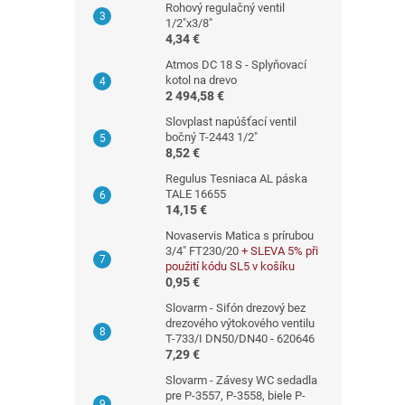
Rohový regulačný ventil
1/2"x3/8"
4,34 €
Atmos DC 18 S - Splyňovací
kotol na drevo
2 494,58 €
Slovplast napúšťací ventil
bočný T-2443 1/2"
8,52 €
Regulus Tesniaca AL páska
TALE 16655
14,15 €
Novaservis Matica s prírubou
3/4" FT230/20
+ SLEVA 5% při
použití kódu SL5 v košíku
0,95 €
Slovarm - Sifón drezový bez
drezového výtokového ventilu
T-733/I DN50/DN40 - 620646
7,29 €
Slovarm - Závesy WC sedadla
pre P-3557, P-3558, biele P-