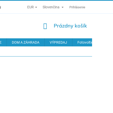
EUR
Slovenčina
É PODMIENKY
ZÁSADY SPRACÚVANIA OSOBNÝCH ÚDAJOV
Prihlásenie
NÁKUPNÝ
Prázdny košík
KOŠÍK
E
DOM A ZÁHRADA
VÝPREDAJ
Fotovoltické systémy