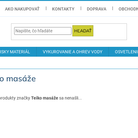
AKO NAKUPOVAŤ
KONTAKTY
DOPRAVA
OBCHODN
HĽADAŤ
RSKY MATERIÁL
VYKUROVANIE A OHREV VODY
OSVETLENI
ko masáže
produkty značky
Teiko masáže
sa nenašli...