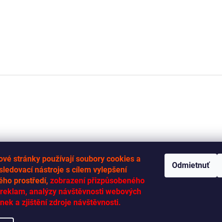
vé stránky používají soubory cookies a
Odmietnuť
 sledovací nástroje s cílem vylepšení
ého prostředí,
zobrazení přizpůsobeného
RYCHLÁ-DODÁVKA.CZ
reklam, analýzy návštěvnosti webových
nek a zjištění zdroje návštěvnosti.