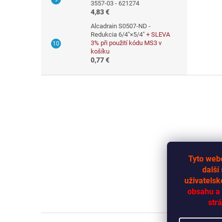
3557-03 - 621274
4,83 €
Alcadrain S0507-ND -
Redukcia 6/4"×5/4"
+ SLEVA
3% při použití kódu MS3 v
košíku
0,77 €
Z
á
p
ä
t
i
e
Tyto webo
další
uživatelsk
obsahu a 
strá