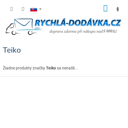
Prejsť
NÁK
na
KOŠÍ
obsah
Teiko
Žiadne produkty značky
Teiko
sa nenašli...
Z
á
p
ä
t
i
e