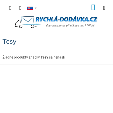
Prejsť
NÁK
na
KOŠÍ
obsah
Tesy
Žiadne produkty značky
Tesy
sa nenašli...
Z
á
p
ä
t
i
e