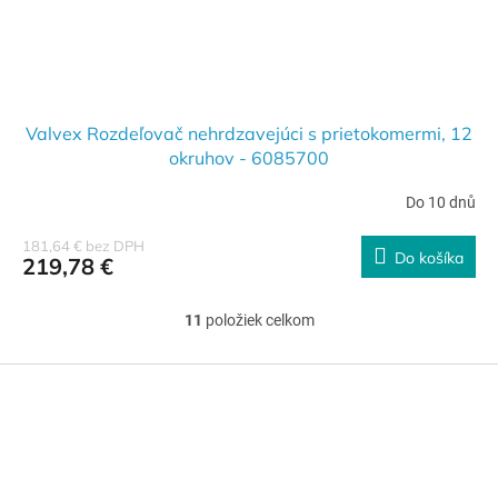
Valvex Rozdeľovač nehrdzavejúci s prietokomermi, 12
okruhov - 6085700
Do 10 dnů
181,64 € bez DPH
Do košíka
219,78 €
11
položiek celkom
O
v
l
Z
á
á
d
p
a
ä
c
t
i
i