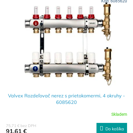
Kód:
6085620
Valvex Rozdeľovač nerez s prietokomermi, 4 okruhy -
6085620
Skladem
75,71 € bez DPH
Do košíka
91,61 €