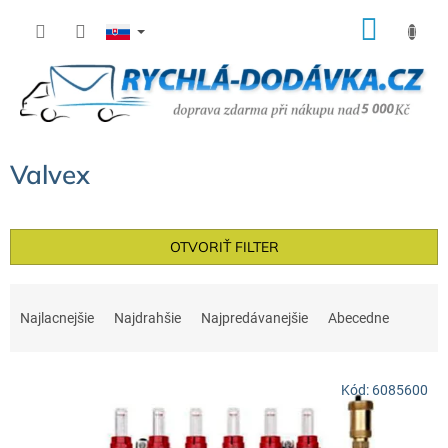
Prejsť
NÁK
na
KOŠÍ
obsah
Valvex
OTVORIŤ FILTER
R
a
Najlacnejšie
Najdrahšie
Najpredávanejšie
Abecedne
d
e
V
n
Kód:
6085600
ý
i
p
e
i
p