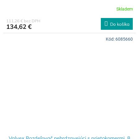
Skladem
111,26 € bez DPH
Do košíka
134,62 €
Kód:
6085660
Valvex Rozdeľovač nehrdzavejúci s prietokomermi, 8