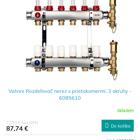
Valvex Rozdeľovač nerez s prietokomermi, 3 okruhy -
6085610
Skladem
72,51 € bez DPH
Do košíka
87,74 €