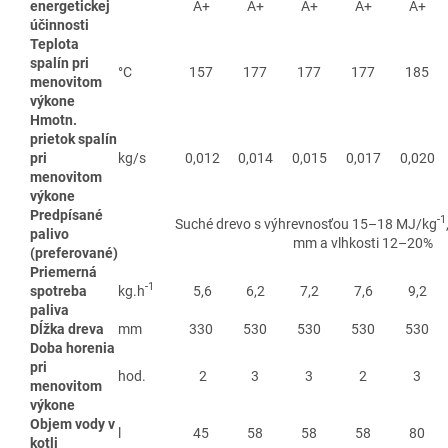
energetickej
A+
A+
A+
A+
A+
účinnosti
Teplota
spalín pri
°C
157
177
177
177
185
menovitom
výkone
Hmotn.
prietok spalín
pri
kg/s
0,012
0,014
0,015
0,017
0,020
menovitom
výkone
Predpísané
-1
Suché drevo s výhrevnosťou 15–18 MJ/kg
palivo
mm a vlhkosti 12–20%
(preferované)
Priemerná
-1
spotreba
kg.h
5,6
6,2
7,2
7,6
9,2
paliva
Dĺžka dreva
mm
330
530
530
530
530
Doba horenia
pri
hod.
2
3
3
2
3
menovitom
výkone
Objem vody v
l
45
58
58
58
80
kotli