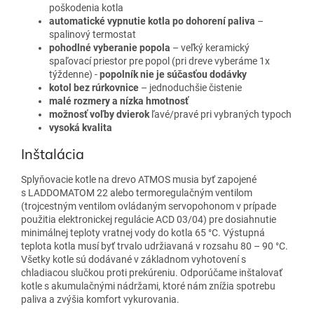
poškodenia kotla
automatické vypnutie kotla po dohorení paliva
–
spalinový termostat
pohodlné vyberanie popola
– veľký keramický
spaľovací priestor pre popol (pri dreve vyberáme 1x
týždenne) -
popolník nie je súčasťou dodávky
kotol bez rúrkovnice
– jednoduchšie čistenie
malé rozmery a nízka hmotnosť
možnosť voľby dvierok
ľavé/pravé pri vybraných typoch
vysoká kvalita
Inštalácia
Splyňovacie kotle na drevo ATMOS musia byť zapojené
s LADDOMATOM 22 alebo termoregulačným ventilom
(trojcestným ventilom ovládaným servopohonom v prípade
použitia elektronickej regulácie ACD 03/04) pre dosiahnutie
minimálnej teploty vratnej vody do kotla 65 °C. Výstupná
teplota kotla musí byť trvalo udržiavaná v rozsahu 80 – 90 °C.
Všetky kotle sú dodávané v základnom vyhotovení s
chladiacou slučkou proti prekúreniu. Odporúčame inštalovať
kotle s akumulačnými nádržami, ktoré nám znížia spotrebu
paliva a zvýšia komfort vykurovania.