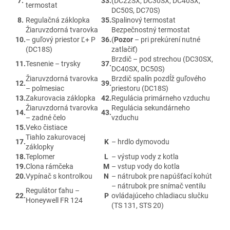
7.
33.
(DC22SX, DC30SX, DC40SX,
termostat
DC50S, DC70S)
8.
Regulačná záklopka
35.
Spalinový termostat
Žiaruvzdorná tvarovka
Bezpečnostný termostat
10.
– guľový priestor Ľ+ P
36.
(
Pozor
– pri prekúrení nutné
(DC18S)
zatlačiť)
Brzdič – pod strechou (DC30SX,
11.
Tesnenie – trysky
37.
DC40SX, DC50S)
Žiaruvzdorná tvarovka
Brzdič spalín pozdĺž guľového
12.
39.
– polmesiac
priestoru (DC18S)
13.
Zakurovacia záklopka
42.
Regulácia primárneho vzduchu
Žiaruvzdorná tvarovka
Regulácia sekundárneho
14.
43.
– zadné čelo
vzduchu
15.
Veko čistiace
Tiahlo zakurovacej
17.
K
– hrdlo dymovodu
záklopky
18.
Teplomer
L
– výstup vody z kotla
19.
Clona rámčeka
M
– vstup vody do kotla
20.
Vypínač s kontrolkou
N
– nátrubok pre napúšťací kohút
– nátrubok pre snímač ventilu
Regulátor ťahu –
22.
P
ovládajúceho chladiacu slučku
Honeywell FR 124
(TS 131, STS 20)