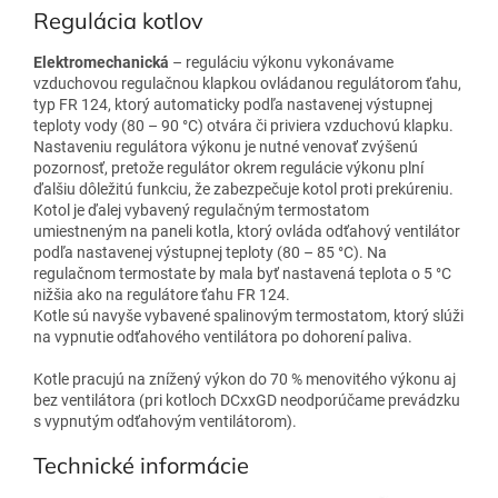
Regulácia kotlov
Elektromechanická
– reguláciu výkonu vykonávame
vzduchovou regulačnou klapkou ovládanou regulátorom ťahu,
typ FR 124, ktorý automaticky podľa nastavenej výstupnej
teploty vody (80 – 90 °C) otvára či priviera vzduchovú klapku.
Nastaveniu regulátora výkonu je nutné venovať zvýšenú
pozornosť, pretože regulátor okrem regulácie výkonu plní
ďalšiu dôležitú funkciu, že zabezpečuje kotol proti prekúreniu.
Kotol je ďalej vybavený regulačným termostatom
umiestneným na paneli kotla, ktorý ovláda odťahový ventilátor
podľa nastavenej výstupnej teploty (80 – 85 °C). Na
regulačnom termostate by mala byť nastavená teplota o 5 °C
nižšia ako na regulátore ťahu FR 124.
Kotle sú navyše vybavené spalinovým termostatom, ktorý slúži
na vypnutie odťahového ventilátora po dohorení paliva.
Kotle pracujú na znížený výkon do 70 % menovitého výkonu aj
bez ventilátora (pri kotloch DCxxGD neodporúčame prevádzku
s vypnutým odťahovým ventilátorom).
Technické informácie