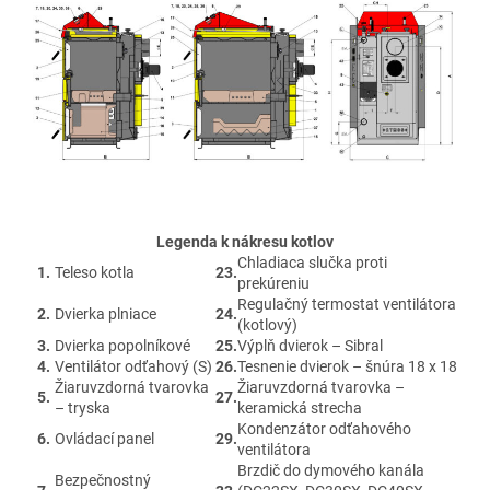
Legenda k nákresu kotlov
Chladiaca slučka proti
1.
Teleso kotla
23.
prekúreniu
Regulačný termostat ventilátora
2.
Dvierka plniace
24.
(kotlový)
3.
Dvierka popolníkové
25.
Výplň dvierok – Sibral
4.
Ventilátor odťahový (S)
26.
Tesnenie dvierok – šnúra 18 x 18
Žiaruvzdorná tvarovka
Žiaruvzdorná tvarovka –
5.
27.
– tryska
keramická strecha
Kondenzátor odťahového
6.
Ovládací panel
29.
ventilátora
Brzdič do dymového kanála
Bezpečnostný