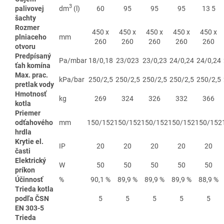
3
palivovej
dm
(l)
60
95
95
95
13 5
šachty
Rozmer
450 x
450 x
450 x
450 x
450 x
plniaceho
mm
260
260
260
260
260
otvoru
Predpísaný
Pa/mbar
18/0,18
23/023
23/0,23
24/0,24
24/0,24
ťah komína
Max. prac.
kPa/bar
250/2,5
250/2,5
250/2,5
250/2,5
250/2,5
pretlak vody
Hmotnosť
kg
269
324
326
332
366
kotla
Priemer
odťahového
mm
150/152
150/152
150/152
150/152
150/152
hrdla
Krytie el.
IP
20
20
20
20
20
časti
Elektrický
W
50
50
50
50
50
príkon
Účinnosť
%
90,1 %
89,9 %
89,9 %
89,9 %
88,9 %
Trieda kotla
podľa ČSN
5
5
5
5
5
EN 303-5
Trieda