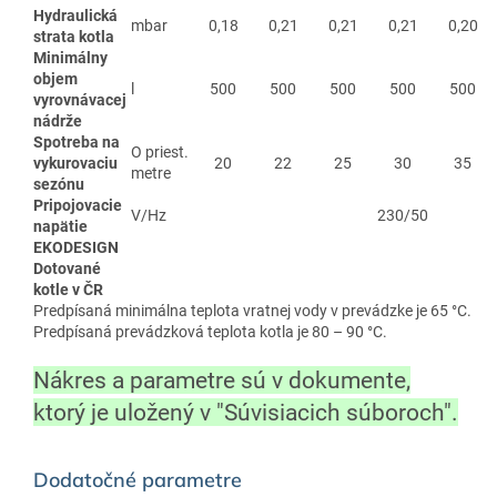
Hydraulická
mbar
0,18
0,21
0,21
0,21
0,20
strata kotla
Minimálny
objem
l
500
500
500
500
500
vyrovnávacej
nádrže
Spotreba na
O priest.
vykurovaciu
20
22
25
30
35
metre
sezónu
Pripojovacie
V/Hz
230/50
napätie
EKODESIGN
Dotované
kotle v ČR
Predpísaná minimálna teplota vratnej vody v prevádzke je 65 °C.
Predpísaná prevádzková teplota kotla je 80 – 90 °C.
Nákres a parametre sú v dokumente,
ktorý je uložený v "Súvisiacich súboroch".
Dodatočné parametre