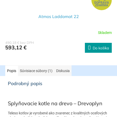
DOPRAVA
A
ZDARMA
D
Atmos Laddomat 22
A
Skladem
R
490,18 € bez DPH
593,12 €
Do košíka
M
O
Popis
Súvisiace súbory (1)
Diskusia
Podrobný popis
Splyňovacie kotle na drevo – Drevoplyn
Teleso kotlov je vyrobené ako zvarenec z kvalitných oceľových