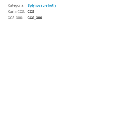
Kategória
:
Splyňovacie kotly
Karta CCS
:
CCS
CCS_300
:
CCS_300
Z
á
p
ä
t
i
e