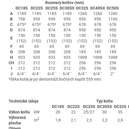
Rozmery kotlov (mm)
DC18S
DC22S
DC25S
DC30SX
DC32S
DC40SX
DC50S
A
1185
1185
1185
1185
1260
1260
1260
B
758
959
959
959
959
959
1160
C
675*
675*
675*
675*
678
678
678
D
874
874
874
874
950
950
950
150
150
150
150
150
150
150
E
(152)
(152)
(152)
(152)
(152)
(152)
(152)
F
65
65
65
65
69
69
69
G
208
208
208
208
185
185
185
H
933
933
933
933
1008
1008
1008
CH
212
212
212
212
256
256
256
I
212
212
212
212
256
256
256
J
6/4´´
6/4´´
6/4´´
6/4´´
6/4´´
6/4´´
2´´
*šírka kotla je po demontáži bočných kapôt 555 mm.
Technické údaje
Typ kotla
DC18S
DC22S
DC25S
DC30SX
DC32S
Výkon kotla
kW
20
22
25/27
30
35
Výhrevná
2
m
1,8
2,1
2,3
2,3
2,9
plocha
Objem