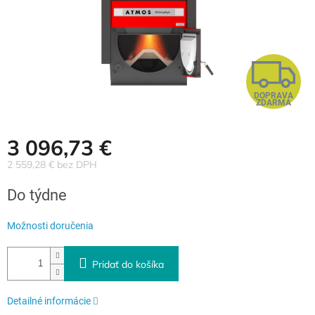
DOPRAVA
ZDARMA
3 096,73 €
2 559,28 € bez DPH
Jednotková
Do týdne
cena:
Možnosti doručenia
Pridať do košíka
Detailné informácie