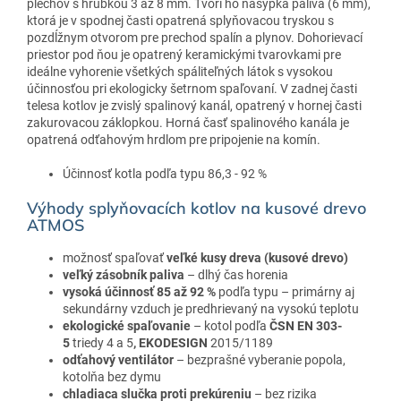
plechov s hrúbkou 3 až 8 mm. Tvorí ho násypka paliva (6 mm),
ktorá je v spodnej časti opatrená splyňovacou tryskou s
pozdĺžnym otvorom pre prechod spalín a plynov. Dohorievací
priestor pod ňou je opatrený keramickými tvarovkami pre
ideálne vyhorenie všetkých spáliteľných látok s vysokou
účinnosťou pri ekologicky šetrnom spaľovaní. V zadnej časti
telesa kotlov je zvislý spalinový kanál, opatrený v hornej časti
zakurovacou záklopkou. Horná časť spalinového kanála je
opatrená odťahovým hrdlom pre pripojenie na komín.
Účinnosť kotla podľa typu 86,3 - 92 %
Výhody splyňovacích kotlov na kusové drevo
ATMOS
možnosť spaľovať
veľké kusy dreva (kusové drevo)
veľký zásobník paliva
– dlhý čas horenia
vysoká účinnosť 85 až 92 %
podľa typu – primárny aj
sekundárny vzduch je predhrievaný na vysokú teplotu
ekologické spaľovanie
– kotol podľa
ČSN EN 303-
5
triedy 4 a 5
, EKODESIGN
2015/1189
odťahový ventilátor
– bezprašné vyberanie popola,
kotolňa bez dymu
chladiaca slučka proti prekúreniu
– bez rizika