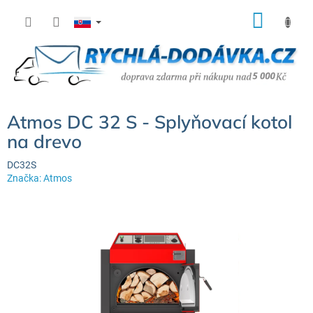
Prejsť
NÁK
na
KOŠÍ
obsah
Atmos DC 32 S - Splyňovací kotol
na drevo
DC32S
Značka:
Atmos