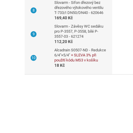
Slovarm - Sifon dřezový bez
dřezového výtokového ventilu
T-733/I DN50/DN40 - 620646
169,40 Kč
Slovarm - Závěsy WC sedáku
pro P-3557, P-3558, bílé P-
3557-03 - 621274
112,20 Kč
Alcadrain S0507-ND - Redukce
6/4"×5/4"
+ SLEVA 3% při
použití kódu MS3 v košíku
18 Kč
Z
á
p
a
t
í