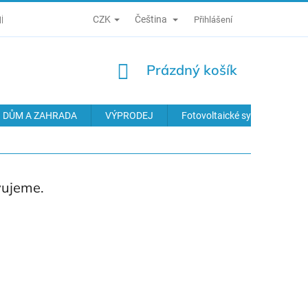
CZK
Čeština
Í PODMÍNKY
ZÁSADY ZPRACOVÁNÍ OSOBNÍCH ÚDAJŮ
Přihlášení
ODS
NÁKUPNÍ
Prázdný košík
KOŠÍK
DŮM A ZAHRADA
VÝPRODEJ
Fotovoltaické systémy
vujeme.