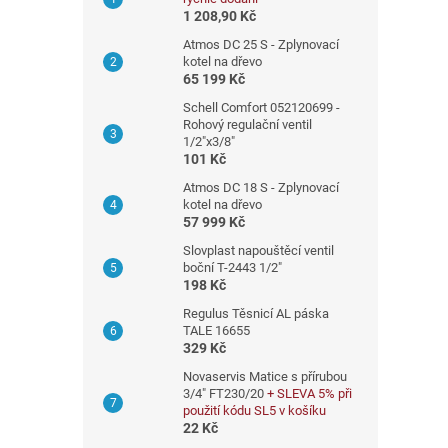
n
1 208,90 Kč
n
Atmos DC 25 S - Zplynovací
í
kotel na dřevo
65 199 Kč
p
a
Schell Comfort 052120699 -
Rohový regulační ventil
n
1/2"x3/8"
e
101 Kč
l
Atmos DC 18 S - Zplynovací
kotel na dřevo
57 999 Kč
Slovplast napouštěcí ventil
boční T-2443 1/2"
198 Kč
Regulus Těsnicí AL páska
TALE 16655
329 Kč
Novaservis Matice s přírubou
3/4" FT230/20
+ SLEVA 5% při
použití kódu SL5 v košíku
22 Kč