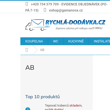
Přejít
+420 734 379 709 - EVIDENCE OBJEDNÁVEK (PO-
na
PÁ 7-15)
eshop@gamanova.cz
obsah
KOUPELNA
WC
KUCHYNĚ
INSTALAT
Domů
AB
AB
P
o
s
Top 10 produktů
t
r
Tepovač koberců
skladem,
a
rychlé dodání