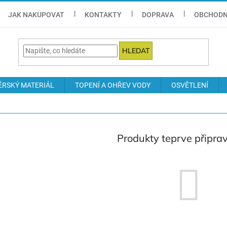
JAK NAKUPOVAT
KONTAKTY
DOPRAVA
OBCHODN
HLEDAT
ÉRSKÝ MATERIÁL
TOPENÍ A OHŘEV VODY
OSVĚTLENÍ
Produkty teprve připra