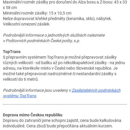
Maximální rozměr zásilky pro doručení do Alza boxu a Z-boxu: 43 x 33
x 58 cm
Minimální rozměr zásilky: 15 x 10,5 cm
Nelze dopravovat křehké předměty (keramika, sklo), nábytek.
Velikostní omezení zásilek.
Podrobnější informace o jednotlivých službách naleznete
v Poštovních podmínkách České pošty, s.p.
TopTrans
S přepravním systémem TopTrans je možné přepravovat zásilky
různých velikostí - od balíku až po několikapaletové zásilky - na jednu
adresu, na kterékoliv místo v České nebo Slovenské republice. Je
možné také přepravovat nadrozměrné či nestandardní zásilky s
velikostí do 6 metrů.
Podrobnější informace jsou uvedeny v
Zasilatelských podmínkách
systému TopTrans
.
Doprava mimo Českou republiku
Dopravu do zahraničí jsme schopni zajistit, cena bude kalkulována
individuálně. Cena zboží bude přepočítána aktuálním kurzem.