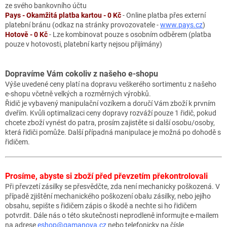
ze svého bankovního účtu
Pays - Okamžitá platba kartou - 0 Kč
- Online platba přes externí
platební bránu (odkaz na stránky provozovatele -
www.pays.cz
)
Hotově - 0 Kč
- Lze kombinovat pouze s osobním odběrem (platba
pouze v hotovosti, platební karty nejsou přijímány)
Dopravíme Vám cokoliv z našeho e-shopu
Výše uvedené ceny platí na dopravu veškerého sortimentu z našeho
e-shopu včetně velkých a rozměrných výrobků.
Řidič je vybavený manipulační vozíkem a doručí Vám zboží k prvním
dveřím. Kvůli optimalizaci ceny dopravy rozváží pouze 1 řidič, pokud
chcete zboží vynést do patra, prosím zajistěte si další osobu/osoby,
která řidiči pomůže. Další případná manipulace je možná po dohodě s
řidičem.
Prosíme, abyste si zboží před převzetím překontrolovali
Při převzetí zásilky se přesvědčte, zda není mechanicky poškozená. V
případě zjištění mechanického poškození obalu zásilky, nebo jejího
obsahu, sepište s řidičem zápis o škodě a nechte si ho řidičem
potvrdit. Dále nás o této skutečnosti neprodleně informujte e-mailem
na adrese
eshop@gamanova.cz
nebo telefonicky na čísle