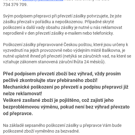
734 379 709.
Svým podpisem přepravci při převzetí zásilky potvrzujete, že jste
zásilku převzali v pořádku a nepoškozenou. Případné skryté
poškození a další vady obsahu zásilky je nutné u nás reklamovat
neprodleně v den převzetí zásilky e-mailem nebo telefonicky.
Poškození zásilky přepravované Českou poštou, které jsou určeny k
vyzvednutí na jejich provozovně nebo výdejním místě Balíkovna, je
nutné uplatnit ihned při převzetí (netýká se záručních vad, na které se
vztahuje zákonem stanovená záruční lhůta 24 měsíců).
Před podpisem převzetí zboží bez výhrad, vždy prosím
pečlivě zkontrolujte stav přebíraného zboží!
Mechanické poškození po převzetí a podpisu přepravci již
nelze reklamovat!
Veškeré zasílané zboží je pojištěno, což zajistí jeho
bezproblémovou výměnu, pokud není bez výhrad převzato
od přepravce.
Na základě sepsaného poškození zásilky u přepravce Vám bude
poškozené zboží vyměněno za bezvadné.