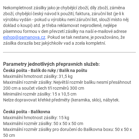
Nekompletnost zásilky jako je chybějící zboží, díly zboží, záměna
zboží, chybějící český návod k použití, faktura, záruční list (je-li k
výrobku vydán - pokud u výrobku není záruční list, slouží místo něj
doklad o koupi) atd. je třeba reklamovat neprodleně, nejlépe
písemnou formou v den převzetí zásilky na naší e-mailové adrese
eshop@gamanova.cz
. Pokud se tak nestane, je považováno, že
zásilka dorazila bez jakýchkoliv vad a zcela kompletní.
Parametry jednotlivých přepravních služeb:
Česká pošta - Balík do ruky / Balík na poštu
Maximální hmotnost zásilky: 31,5 kg
Maximální rozměr zásilky:
Největší rozměr balíku nesmí přesáhnout
200 cm a součet všech tří rozměrů 300 cm
Minimální rozměr zásilky: 15 x 10,5 cm
Nelze dopravovat křehké předměty (keramika, sklo), nábytek.
Česká pošta - Balíkovna
Maximální hmotnost zásilky: 15 kg
Maximální rozměr zásilky: 50 x 50 x 50 cm
Maximální rozměr zásilky pro doručení do Balíkovna boxu: 50 x 50 x
50 cm