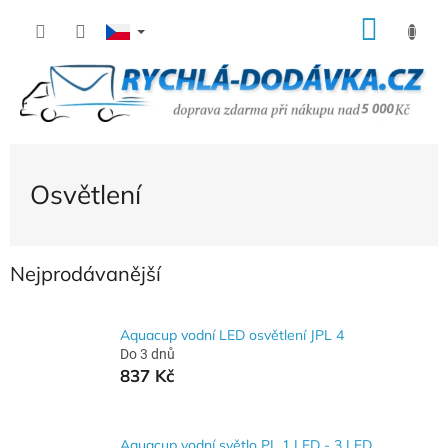
Přejít
NÁK
na
KOŠÍ
obsah
Osvětlení
Nejprodávanější
Aquacup vodní LED osvětlení JPL 4
Do 3 dnů
837 Kč
Aquacup vodní světlo PL 1 LED - 3 LED