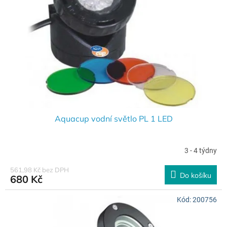
k
p
t
r
ů
o
d
u
k
t
ů
Aquacup vodní světlo PL 1 LED
3 - 4 týdny
561,98 Kč bez DPH
Do košíku
680 Kč
Kód:
200756