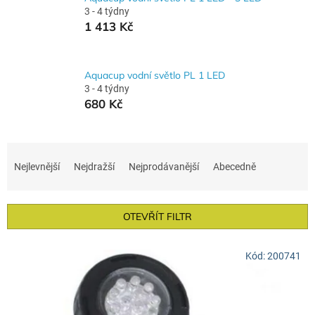
3 - 4 týdny
1 413 Kč
Aquacup vodní světlo PL 1 LED
3 - 4 týdny
680 Kč
Ř
a
Nejlevnější
Nejdražší
Nejprodávanější
Abecedně
z
e
n
OTEVŘÍT FILTR
í
p
V
r
Kód:
200741
ý
o
p
d
i
u
s