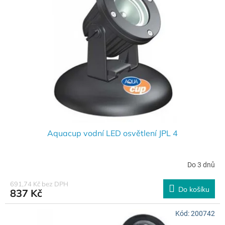
Aquacup vodní LED osvětlení JPL 4
Do 3 dnů
691,74 Kč bez DPH
Do košíku
837 Kč
Kód:
200742