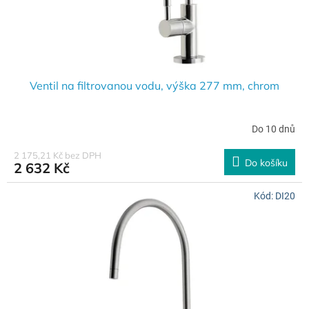
k
t
ů
Ventil na filtrovanou vodu, výška 277 mm, chrom
Do 10 dnů
2 175,21 Kč bez DPH
Do košíku
2 632 Kč
Kód:
DI20