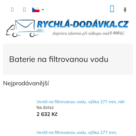
Přejít
NÁK
na
KOŠÍ
obsah
Baterie na filtrovanou vodu
Nejprodávanější
Ventil na filtrovanou vodu, výška 277 mm, nikl
Na dotaz
2 632 Kč
Ventil na filtrovanou vodu, výška 277 mm,