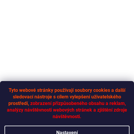
Tyto webové stránky používají soubory cookies a další
sledovací nástroje s cílem vylepšení uživatelského
RYCHLÁ-DODÁVKA.CZ
prostředí,
zobrazení přizpůsobeného obsahu a reklam,
analýzy návštěvnosti webových stránek a zjištění zdroje
návštěvnosti.
Vytvořil Shoptet
Nastavení