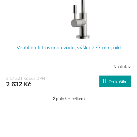
Ventil na filtrovanou vodu, výška 277 mm, nikl
Na dotaz
2 175,21 Kč bez DPH
Do košíku
2 632 Kč
2
položek celkem
O
v
l
Z
á
á
d
p
a
a
c