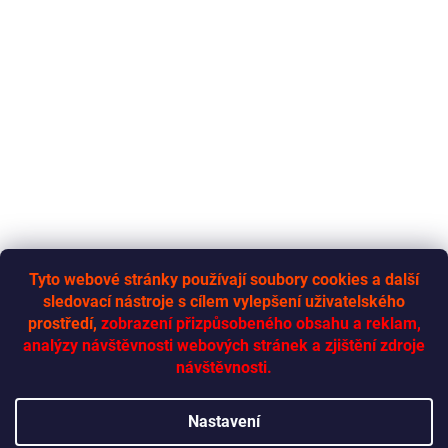
Tyto webové stránky používají soubory cookies a další
sledovací nástroje s cílem vylepšení uživatelského
RYCHLÁ-DODÁVKA.CZ
prostředí,
zobrazení přizpůsobeného obsahu a reklam,
analýzy návštěvnosti webových stránek a zjištění zdroje
návštěvnosti.
Vytvořil Shoptet
Nastavení