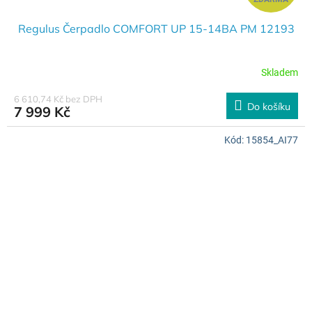
D
A
Regulus Čerpadlo COMFORT UP 15-14BA PM 12193
R
Skladem
M
6 610,74 Kč bez DPH
Do košíku
7 999 Kč
A
Kód:
15854_AI77