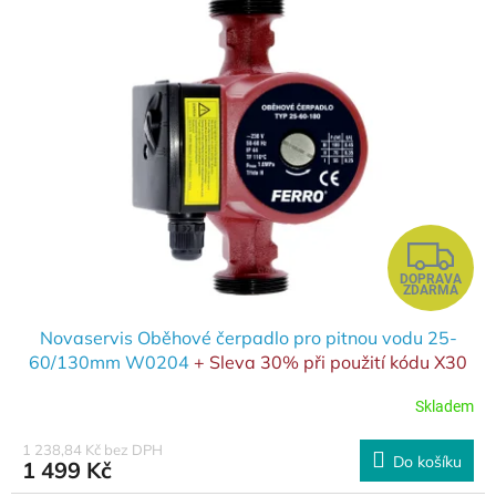
Z
DOPRAVA
D
ZDARMA
A
Novaservis Oběhové čerpadlo pro pitnou vodu 25-
60/130mm W0204
+ Sleva 30% při použití kódu X30
R
v košíku
Skladem
M
1 238,84 Kč bez DPH
Do košíku
1 499 Kč
A