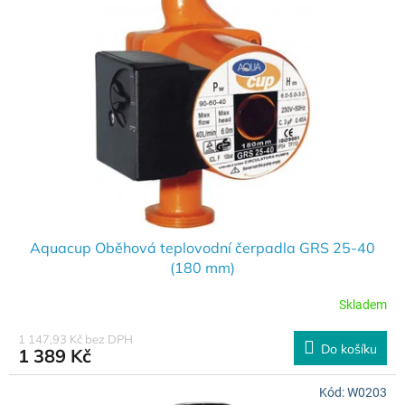
Aquacup Oběhová teplovodní čerpadla GRS 25-40
(180 mm)
Skladem
1 147,93 Kč bez DPH
Do košíku
1 389 Kč
Kód:
W0203