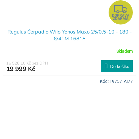
Z
DOPRAVA
D
ZDARMA
A
Regulus Čerpadlo Wilo Yonos Maxo 25/0,5-10 - 180 -
6/4" M 16818
R
Skladem
M
16 528,10 Kč bez DPH
Do košíku
19 999 Kč
A
Kód:
19757_AI77