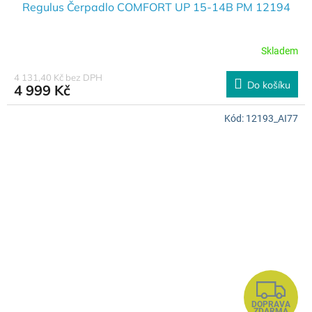
A
Regulus Čerpadlo COMFORT UP 15-14B PM 12194
R
Skladem
M
4 131,40 Kč bez DPH
Do košíku
4 999 Kč
A
Kód:
12193_AI77
Z
DOPRAVA
ZDARMA