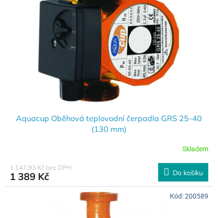
s
k
p
t
r
ů
o
d
u
k
t
ů
Aquacup Oběhová teplovodní čerpadla GRS 25-40
(130 mm)
Skladem
1 147,93 Kč bez DPH
Do košíku
1 389 Kč
Kód:
200589