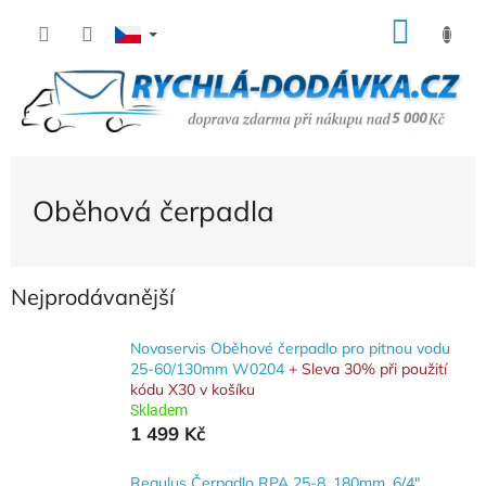
Přejít
NÁK
na
KOŠÍ
obsah
Oběhová čerpadla
Nejprodávanější
Novaservis Oběhové čerpadlo pro pitnou vodu
25-60/130mm W0204
+ Sleva 30% při použití
kódu X30 v košíku
Skladem
1 499 Kč
Regulus Čerpadlo RPA 25-8, 180mm, 6/4"