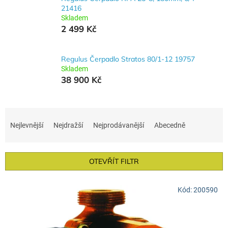
21416
Skladem
2 499 Kč
Regulus Čerpadlo Stratos 80/1-12 19757
Skladem
38 900 Kč
Ř
a
Nejlevnější
Nejdražší
Nejprodávanější
Abecedně
z
e
n
OTEVŘÍT FILTR
í
p
V
r
Kód:
200590
ý
o
p
d
i
u