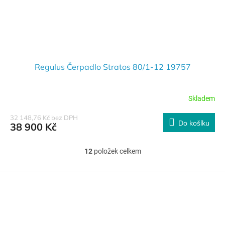
Regulus Čerpadlo Stratos 80/1-12 19757
Skladem
32 148,76 Kč bez DPH
Do košíku
38 900 Kč
12
položek celkem
O
v
l
Z
á
á
d
p
a
a
c
t
í