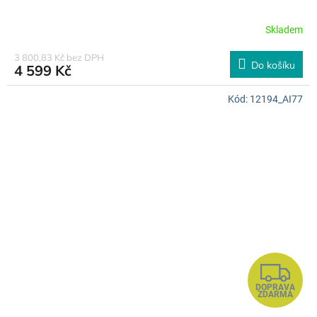
R
Skladem
M
3 800,83 Kč bez DPH
Do košíku
4 599 Kč
A
Kód:
12194_AI77
Z
DOPRAVA
D
ZDARMA