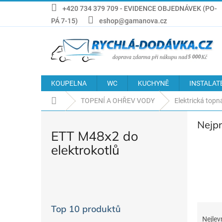
Přejít
+420 734 379 709 - EVIDENCE OBJEDNÁVEK (PO-
na
PÁ 7-15)
eshop@gamanova.cz
obsah
KOUPELNA
WC
KUCHYNĚ
INSTALAT
Domů
TOPENÍ A OHŘEV VODY
Elektrická topn
Nejp
ETT M48x2 do
elektrokotlů
P
o
s
Ř
Top 10 produktů
t
a
Nejlev