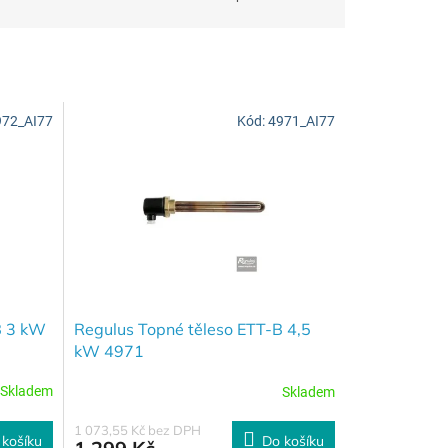
972_AI77
Kód:
4971_AI77
B 3 kW
Regulus Topné těleso ETT-B 4,5
kW 4971
Skladem
Skladem
1 073,55 Kč bez DPH
 košíku
Do košíku