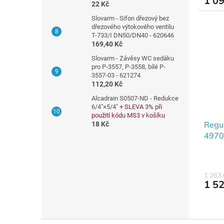
1 0
22 Kč
Slovarm - Sifon dřezový bez
dřezového výtokového ventilu
T-733/I DN50/DN40 - 620646
169,40 Kč
Slovarm - Závěsy WC sedáku
pro P-3557, P-3558, bílé P-
3557-03 - 621274
112,20 Kč
Alcadrain S0507-ND - Redukce
6/4"×5/4"
+ SLEVA 3% při
použití kódu MS3 v košíku
Regu
18 Kč
4970
1 263
1 5
Z