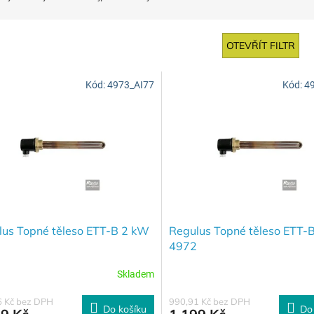
OTEVŘÍT FILTR
Kód:
4973_AI77
Kód:
4
lus Topné těleso ETT-B 2 kW
Regulus Topné těleso ETT-
4972
Skladem
6 Kč bez DPH
990,91 Kč bez DPH
Do košíku
Do