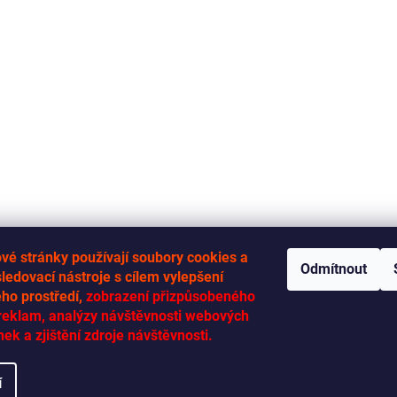
l
á
d
a
c
í
p
r
v
k
y
v
ý
p
i
s
vé stránky používají soubory cookies a
Odmítnout
u
sledovací nástroje s cílem vylepšení
ého prostředí,
zobrazení přizpůsobeného
RYCHLÁ-DODÁVKA.CZ
reklam, analýzy návštěvnosti webových
nek a zjištění zdroje návštěvnosti.
í
zena.
Upravit nastavení cookies