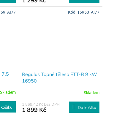
1 299 Kč
969_AI77
Kód:
16950_AI77
 7,5
Regulus Topné těleso ETT-B 9 kW
16950
Skladem
Skladem
1 569,42 Kč bez DPH
 košíku
Do košíku
1 899 Kč