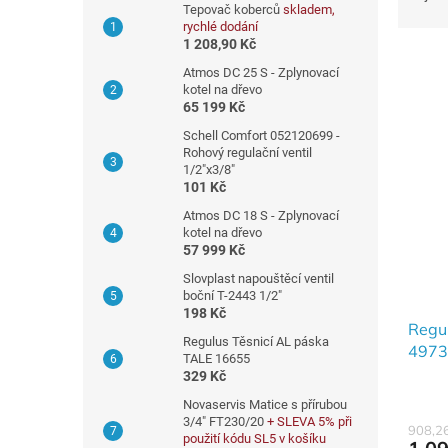
r
z
Tepovač koberců
skladem,
a
rychlé dodání
e
n
1 208,90 Kč
n
n
Atmos DC 25 S - Zplynovací
í
í
kotel na dřevo
p
65 199 Kč
V
p
r
ý
a
Schell Comfort 052120699 -
o
p
Rohový regulační ventil
n
d
1/2"x3/8"
i
e
u
101 Kč
s
l
k
Atmos DC 18 S - Zplynovací
p
t
kotel na dřevo
r
57 999 Kč
ů
o
Slovplast napouštěcí ventil
d
boční T-2443 1/2"
u
198 Kč
Regu
k
Regulus Těsnicí AL páska
4973
t
TALE 16655
ů
329 Kč
Novaservis Matice s přírubou
3/4" FT230/20
+ SLEVA 5% při
908,2
použití kódu SL5 v košíku