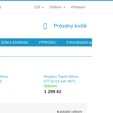
CZK
Čeština
Í PODMÍNKY
ZÁSADY ZPRACOVÁNÍ OSOBNÍCH ÚDAJŮ
Přihlášení
ODS
NÁKUPNÍ
Prázdný košík
KOŠÍK
DŮM A ZAHRADA
VÝPRODEJ
Fotovoltaické systémy
ěleso
Regulus Topné těleso
2
ETT-B 4,5 kW 4971
Skladem
1 299 Kč
6
položek celkem