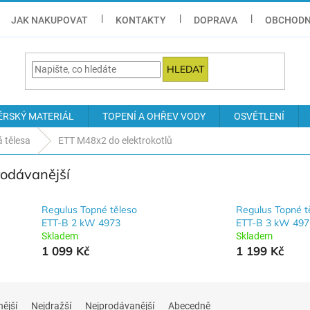
JAK NAKUPOVAT
KONTAKTY
DOPRAVA
OBCHODN
HLEDAT
ÉRSKÝ MATERIÁL
TOPENÍ A OHŘEV VODY
OSVĚTLENÍ
á tělesa
ETT M48x2 do elektrokotlů
rodávanější
Regulus Topné těleso
Regulus Topné t
ETT-B 2 kW 4973
ETT-B 3 kW 497
Skladem
Skladem
1 099 Kč
1 199 Kč
nější
Nejdražší
Nejprodávanější
Abecedně