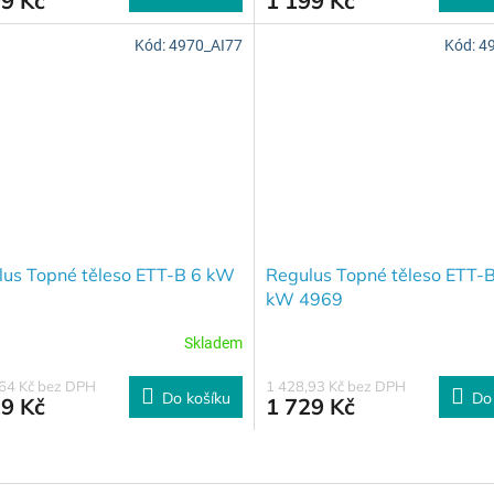
99 Kč
1 199 Kč
Kód:
4970_AI77
Kód:
4
lus Topné těleso ETT-B 6 kW
Regulus Topné těleso ETT-B
kW 4969
Skladem
,64 Kč bez DPH
1 428,93 Kč bez DPH
Do košíku
Do
29 Kč
1 729 Kč
O
v