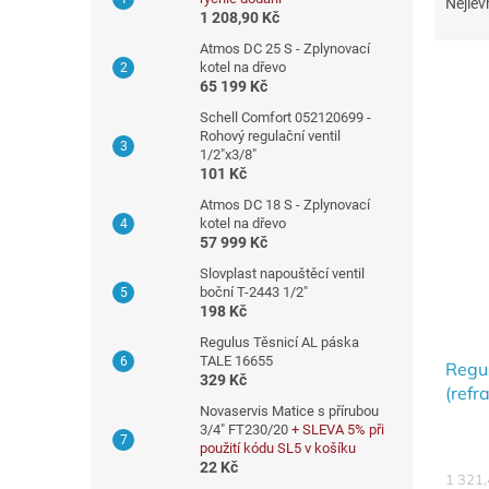
a
Nejlev
n
1 208,90 Kč
z
n
e
Atmos DC 25 S - Zplynovací
í
kotel na dřevo
n
65 199 Kč
p
í
a
p
Schell Comfort 052120699 -
V
Rohový regulační ventil
n
r
ý
1/2"x3/8"
e
o
101 Kč
p
l
d
i
Atmos DC 18 S - Zplynovací
u
s
kotel na dřevo
k
57 999 Kč
p
t
r
Slovplast napouštěcí ventil
ů
boční T-2443 1/2"
o
198 Kč
d
Regulus Těsnicí AL páska
u
TALE 16655
k
Regu
329 Kč
t
(refr
Novaservis Matice s přírubou
ů
3/4" FT230/20
+ SLEVA 5% při
použití kódu SL5 v košíku
22 Kč
1 321