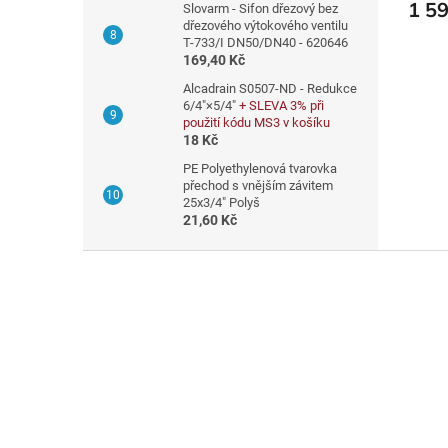
1 5
Slovarm - Sifon dřezový bez
dřezového výtokového ventilu
T-733/I DN50/DN40 - 620646
169,40 Kč
Alcadrain S0507-ND - Redukce
6/4"×5/4"
+ SLEVA 3% při
použití kódu MS3 v košíku
18 Kč
PE Polyethylenová tvarovka
přechod s vnějším závitem
25x3/4" Polyš
21,60 Kč
Z
á
p
a
t
í