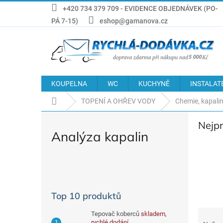
Přejít
+420 734 379 709 - EVIDENCE OBJEDNÁVEK (PO-
na
PÁ 7-15)
eshop@gamanova.cz
obsah
KOUPELNA
WC
KUCHYNĚ
INSTALAT
Domů
TOPENÍ A OHŘEV VODY
Chemie, kapalin
Nejp
Analýza kapalin
P
o
s
Top 10 produktů
t
r
Ř
Tepovač koberců
skladem,
a
rychlé dodání