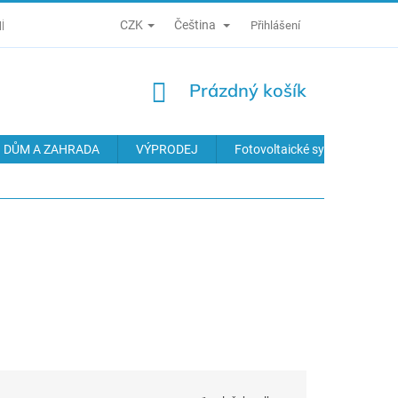
CZK
Čeština
Í PODMÍNKY
ZÁSADY ZPRACOVÁNÍ OSOBNÍCH ÚDAJŮ
Přihlášení
ODS
NÁKUPNÍ
Prázdný košík
KOŠÍK
DŮM A ZAHRADA
VÝPRODEJ
Fotovoltaické systémy