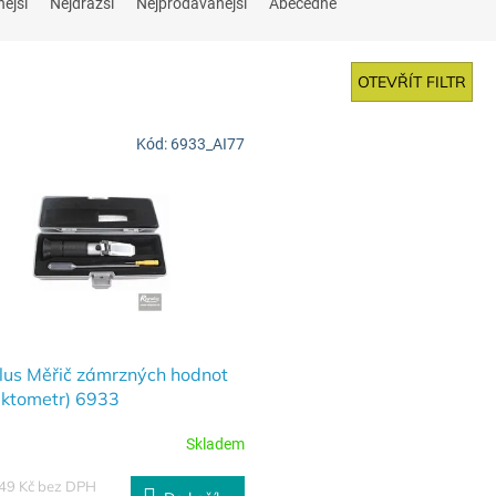
nější
Nejdražší
Nejprodávanější
Abecedně
OTEVŘÍT FILTR
Kód:
6933_AI77
lus Měřič zámrzných hodnot
aktometr) 6933
Skladem
,49 Kč bez DPH