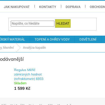
JAK NAKUPOVAT
KONTAKTY
DOPRAVA
OBCHODN
HLEDAT
ÉRSKÝ MATERIÁL
TOPENÍ A OHŘEV VODY
OSVĚTLENÍ
y, těsnění
Analýza kapalin
rodávanější
Regulus Měřič
zámrzných hodnot
(refraktometr) 6933
Skladem
1 599 Kč