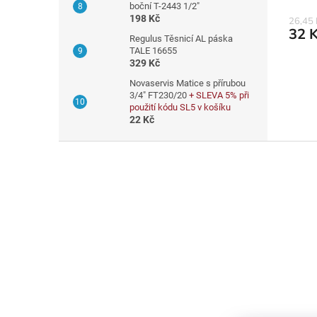
boční T-2443 1/2"
198 Kč
26,45
32 
Regulus Těsnicí AL páska
TALE 16655
329 Kč
Novaservis Matice s přírubou
3/4" FT230/20
+ SLEVA 5% při
použití kódu SL5 v košíku
22 Kč
Z
á
p
a
t
í