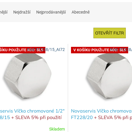
nější
Nejdražší
Nejprodávanější
Abecedně
OTEVŘÍT FILTR
Kód:
FT228/15_AI72
Kód:
FT228
ŠÍKU POUŽIJTE KÓD: SL5
V KOŠÍKU POUŽIJTE KÓD: SL5
servis Víčko chromované 1/2"
Novaservis Víčko chromova
8/15
+ SLEVA 5% při použití
FT228/20
+ SLEVA 5% při p
SL5 v košíku
kódu SL5 v košíku
Skladem