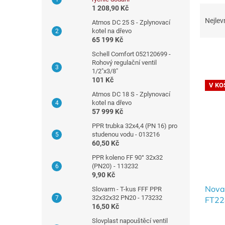
Ř
n
1 208,90 Kč
a
n
Nejlev
Atmos DC 25 S - Zplynovací
z
í
kotel na dřevo
e
65 199 Kč
p
n
a
Schell Comfort 052120699 -
í
Rohový regulační ventil
n
1/2"x3/8"
p
e
V
101 Kč
r
l
V KO
ý
Atmos DC 18 S - Zplynovací
o
p
kotel na dřevo
d
i
57 999 Kč
u
s
PPR trubka 32x4,4 (PN 16) pro
k
p
studenou vodu - 013216
t
60,50 Kč
r
ů
o
PPR koleno FF 90° 32x32
d
(PN20) - 113232
9,90 Kč
u
Nova
k
Slovarm - T-kus FFF PPR
32x32x32 PN20 - 173232
FT22
t
16,50 Kč
kódu 
ů
Slovplast napouštěcí ventil