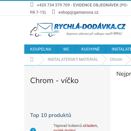
Přejít
+420 734 379 709 - EVIDENCE OBJEDNÁVEK (PO-
na
PÁ 7-15)
eshop@gamanova.cz
obsah
KOUPELNA
WC
KUCHYNĚ
INSTALAT
Domů
INSTALATÉRSKÝ MATERIÁL
Chrom
Nejp
Chrom - víčko
P
o
s
Top 10 produktů
t
r
Tepovač koberců
skladem,
a
rychlé dodání