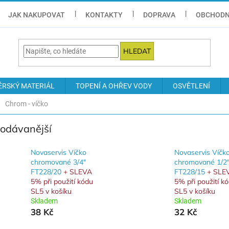
JAK NAKUPOVAT
KONTAKTY
DOPRAVA
OBCHODN
HLEDAT
ÉRSKÝ MATERIÁL
TOPENÍ A OHŘEV VODY
OSVĚTLENÍ
Chrom - víčko
rodávanější
Novaservis Víčko
Novaservis Víčk
chromované 3/4"
chromované 1/2
FT228/20
+ SLEVA
FT228/15
+ SLE
5% při použití kódu
5% při použití k
SL5 v košíku
SL5 v košíku
Skladem
Skladem
38 Kč
32 Kč