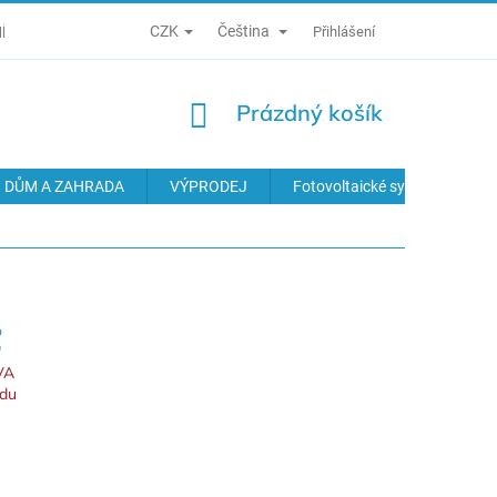
CZK
Čeština
Í PODMÍNKY
ZÁSADY ZPRACOVÁNÍ OSOBNÍCH ÚDAJŮ
Přihlášení
ODS
NÁKUPNÍ
Prázdný košík
KOŠÍK
DŮM A ZAHRADA
VÝPRODEJ
Fotovoltaické systémy
o
"
VA
ódu