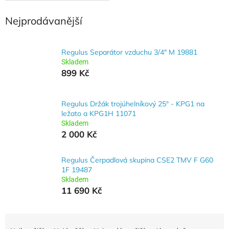
Nejprodávanější
Regulus Separátor vzduchu 3/4" M 19881
Skladem
899 Kč
Regulus Držák trojúhelníkový 25° - KPG1 na
ležato a KPG1H 11071
Skladem
2 000 Kč
Regulus Čerpadlová skupina CSE2 TMV F G60
1F 19487
Skladem
11 690 Kč
Ř