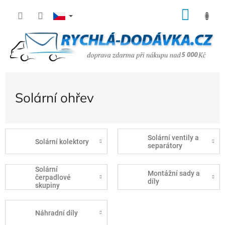
Přejít
NÁK
na
KOŠÍ
obsah
Solární ohřev
Solární ventily a
Solární kolektory
separátory
Solární
Montážní sady a
čerpadlové
díly
skupiny
Náhradní díly