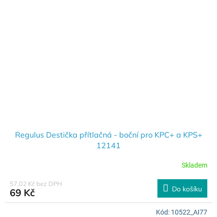
Regulus Destička přítlačná - boční pro KPC+ a KPS+
12141
Skladem
57,02 Kč bez DPH
Do košíku
69 Kč
Kód:
10522_AI77