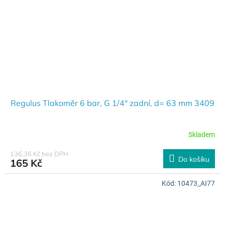
Regulus Tlakoměr 6 bar, G 1/4" zadní, d= 63 mm 3409
Skladem
136,36 Kč bez DPH
Do košíku
165 Kč
Kód:
10473_AI77