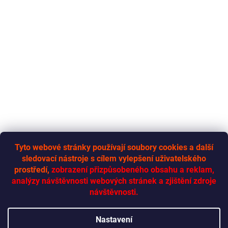
Tyto webové stránky používají soubory cookies a další
sledovací nástroje s cílem vylepšení uživatelského
RYCHLÁ-DODÁVKA.CZ
prostředí,
zobrazení přizpůsobeného obsahu a reklam,
analýzy návštěvnosti webových stránek a zjištění zdroje
návštěvnosti.
Vytvořil Shoptet
Nastavení