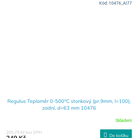
Kód:
10476_AI77
Regulus Teploměr 0-500°C stonkový (pr.9mm, l=100),
zadní, d=63 mm 10476
Skladem
205,79 Kč bez DPH
Do košíku
249 Kč