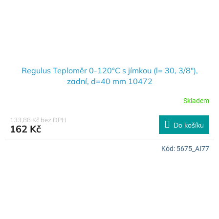
Regulus Teploměr 0-120°C s jímkou (l= 30, 3/8"),
zadní, d=40 mm 10472
Skladem
133,88 Kč bez DPH
Do košíku
162 Kč
Kód:
5675_AI77