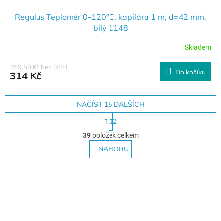
Regulus Teploměr 0-120°C, kapilára 1 m, d=42 mm,
bílý 1148
Skladem
259,50 Kč bez DPH
Do košíku
314 Kč
NAČÍST 15 DALŠÍCH
S
1
2
t
O
r
39
položek celkem
v
á
l
NAHORU
n
á
k
o
d
v
Z
a
á
c
á
n
í
p
í
p
a
r
t