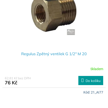
p
t
r
ů
o
d
u
k
t
ů
Regulus Zpětný ventilek G 1/2" M 20
Skladem
62,81 Kč bez DPH
Do košíku
76 Kč
Kód:
21_AI77