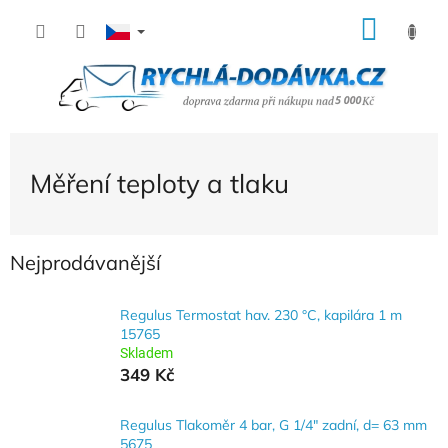
Přejít
NÁK
na
KOŠÍ
obsah
Měření teploty a tlaku
Nejprodávanější
Regulus Termostat hav. 230 °C, kapilára 1 m
15765
Skladem
349 Kč
Regulus Tlakoměr 4 bar, G 1/4" zadní, d= 63 mm
5675