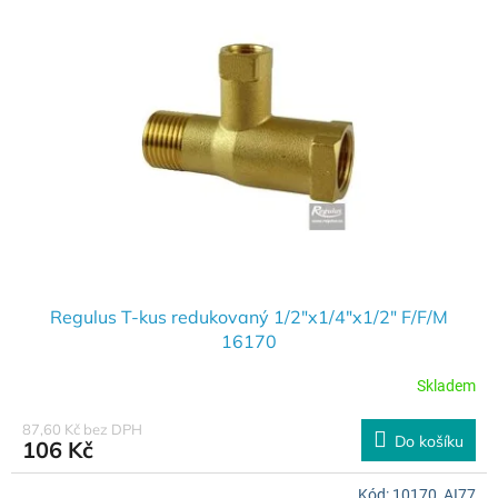
Regulus T-kus redukovaný 1/2"x1/4"x1/2" F/F/M
16170
Skladem
87,60 Kč bez DPH
Do košíku
106 Kč
Kód:
10170_AI77