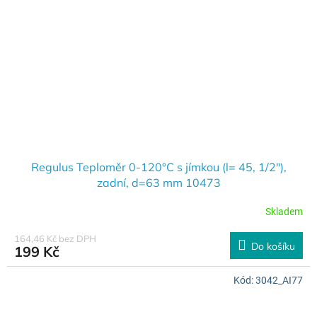
Regulus Teploměr 0-120°C s jímkou (l= 45, 1/2"),
zadní, d=63 mm 10473
Skladem
164,46 Kč bez DPH
Do košíku
199 Kč
Kód:
3042_AI77