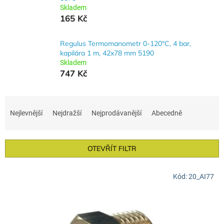
Skladem
165 Kč
Regulus Termomanometr 0-120°C, 4 bar,
kapilára 1 m, 42x78 mm 5190
Skladem
747 Kč
Ř
a
Nejlevnější
Nejdražší
Nejprodávanější
Abecedně
z
e
n
OTEVŘÍT FILTR
í
p
V
r
Kód:
20_AI77
ý
o
p
d
i
u
s
k