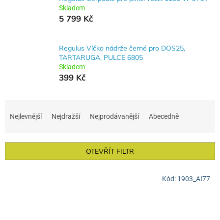
Skladem
5 799 Kč
Regulus Víčko nádrže černé pro DOS25,
TARTARUGA, PULCE 6805
Skladem
399 Kč
Ř
a
Nejlevnější
Nejdražší
Nejprodávanější
Abecedně
z
e
n
OTEVŘÍT FILTR
í
p
V
r
Kód:
1903_AI77
ý
o
p
d
i
u
s