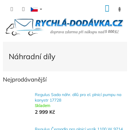
Přejít
NÁK
na
KOŠÍ
obsah
Náhradní díly
Nejprodávanější
Regulus Sada náhr. dílů pro el. plnicí pumpu na
kanystr 17728
Skladem
2 999 Kč
Regulus Čerpadlo pro plnicí vozík 1100 W 9714