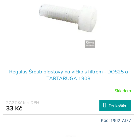
k
p
t
r
ů
o
d
u
k
t
ů
Regulus Šroub plastový na víčko s filtrem - DOS25 a
TARTARUGA 1903
Skladem
27,27 Kč bez DPH
Do košíku
33 Kč
Kód:
1902_AI77