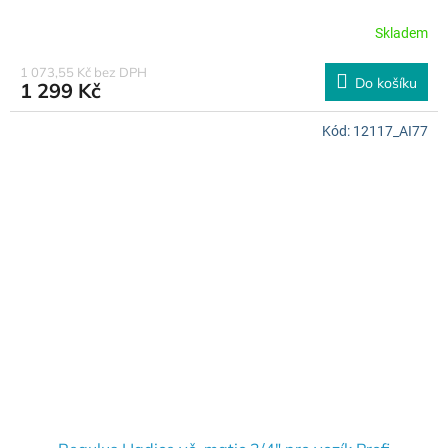
Skladem
1 073,55 Kč bez DPH
Do košíku
1 299 Kč
Kód:
12117_AI77