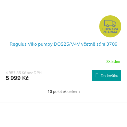
Z
DOPRAVA
D
ZDARMA
A
Regulus Víko pumpy DOS25/V4V včetně sání 3709
R
Skladem
M
4 957,85 Kč bez DPH
Do košíku
5 999 Kč
A
13
položek celkem
O
v
l
Z
á
á
d
p
a
a
c