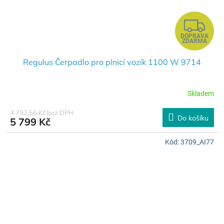
Z
DOPRAVA
D
ZDARMA
A
Regulus Čerpadlo pro plnicí vozík 1100 W 9714
R
Skladem
M
4 792,56 Kč bez DPH
Do košíku
5 799 Kč
A
Kód:
3709_AI77