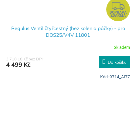
Z
DOPRAVA
D
ZDARMA
A
Regulus Ventil čtyřcestný (bez kolen a páčky) - pro
DOS25/V4V 11801
R
Skladem
M
3 718,18 Kč bez DPH
Do košíku
4 499 Kč
A
Kód:
9714_AI77