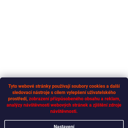
Tyto webové stránky používají soubory cookies a další
sledovací nástroje s cílem vylepšení uživatelského
RYCHLÁ-DODÁVKA.CZ
prostředí,
zobrazení přizpůsobeného obsahu a reklam,
analýzy návštěvnosti webových stránek a zjištění zdroje
návštěvnosti.
Vytvořil Shoptet
Nastavení