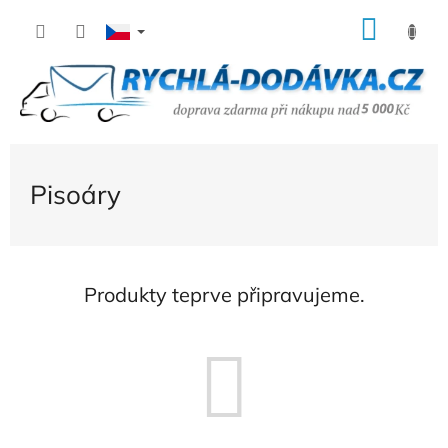
Přejít
NÁK
na
KOŠÍ
obsah
Pisoáry
Produkty teprve připravujeme.