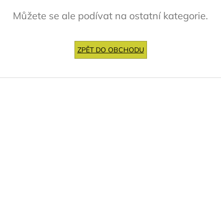
Můžete se ale podívat na ostatní kategorie.
ZPĚT DO OBCHODU
Z
á
p
a
t
í