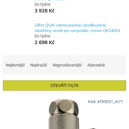
Do týdne
3 928 Kč
Silfra QUIK samouzavírací prodloužený
nástěnný ventil pro umyvadlo, chrom QK24051
Do týdne
2 698 Kč
Ř
a
Nejlevnější
Nejdražší
Nejprodávanější
Abecedně
z
e
n
OTEVŘÍT FILTR
í
p
V
r
Kód:
AT95051_AI71
ý
o
p
d
i
u
s
k