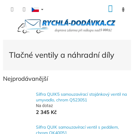
Přejít
NÁK
na
KOŠÍ
obsah
Tlačné ventily a náhradní díly
Nejprodávanější
Silfra QUIK5 samouzavírací stojánkový ventil na
umyvadlo, chrom Q523051
Na dotaz
2 345 Kč
Silfra QUIK samouzavírací ventil s pedálem,
chrom QK40051