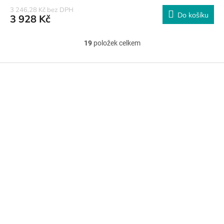
M
3 246,28 Kč bez DPH
Do košíku
3 928 Kč
A
19
položek celkem
O
v
l
Z
á
á
d
p
a
a
c
t
í
í
p
r
v
k
y
v
ý
p
i
s
u