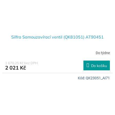
Silfra Samouzavírací ventil (QK81051) AT90451
Do týdne
1 670,25 Kč bez DPH
Do košíku
2 021 Kč
Kód:
QK23051_AI71