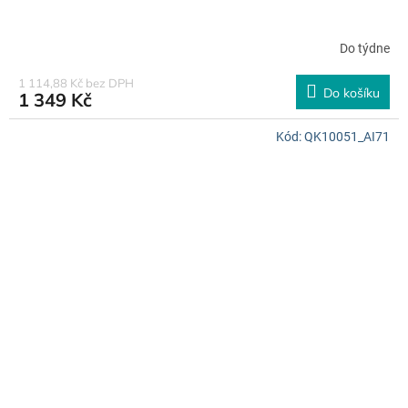
Do týdne
1 114,88 Kč bez DPH
Do košíku
1 349 Kč
Kód:
QK10051_AI71