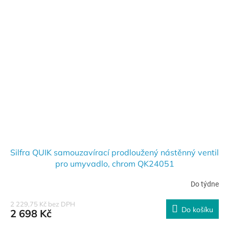
Silfra QUIK samouzavírací prodloužený nástěnný ventil
pro umyvadlo, chrom QK24051
Do týdne
2 229,75 Kč bez DPH
Do košíku
2 698 Kč