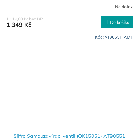
Na dotaz
1 114,88 Kč bez DPH
Do košíku
1 349 Kč
Kód:
AT90551_AI71
Silfra Samouzavírací ventil (QK15051) AT90551