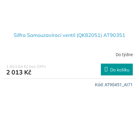
Silfra Samouzavírací ventil (QK82051) AT90351
Do týdne
1 663,64 Kč bez DPH
Do košíku
2 013 Kč
Kód:
AT90451_AI71